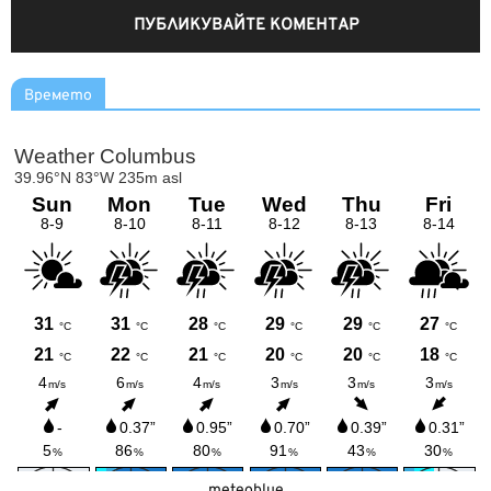
Времето
meteoblue