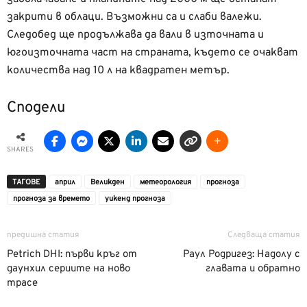
закрити в облаци. Възможни са и слаби валежи.
Следобед ще продължава да вали в източната и
югоизточната част на страната, където се очакват
количества над 10 л на квадратен метър.
Сподели
SHARES
ТАГОВЕ
април
Великден
метеорология
прогноза
прогноза за времето
уикенд прогноза
предишна статия
Следваща статия
Petrich DHI: първи кръг от
Раул Родригез: Надолу с
даунхил сериите на ново
главата и обратно
трасе