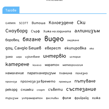
Тагове
Ски
Колоездене
Витоша
SCOTT
GARMIN
Сноуборд
алпинизъм
Сърф
Хижа на годината
видео
бягане
боровец
гмуркане
доц. Сандю Бешев
еверест
екипировка
еко
интервю
зима
изкачване
история
игра
катерене
маратон
метеорология
колело
намаление
парапланеризъм
планина
полезно
пътуване
прогноза за времето
прогноза
промоция
състезание
съвети
рекорд
снимки
спорт
филм
хижа
туризъм
фрийрайд
ултрамаратон
фестивал