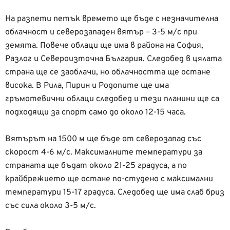
На разпети петък времето ще бъде с незначителна
облачност и северозападен вятър – 3-5 м/с при
земята. Повече облаци ще има в района на София,
Разлог и Североизточна България. Следобед в цялата
страна ще се заоблачи, но облачността ще остане
висока. В Рила, Пирин и Родопите ще има
гръмотевични облаци следобед и тези планини ще са
подходящи за спорт само до около 12-15 часа.
Вятърът на 1500 м ще бъде от северозапад със
скорост 4-6 м/с. Максималните температури за
страната ще бъдат около 21-25 градуса, а по
крайбрежието ще остане по-студено с максимални
температури 15-17 градуса. Следобед ще има слаб бриз
със сила около 3-5 м/с.