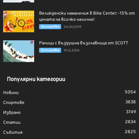
Великденски намаления в Bike Center: -15% от
цената на всичко налично!
Екипировка
24.04.2019
Раници с въздушнa възглавницa от SCOTT
Екипировка
19.12.2014
Популярни категории
5054
Новини
3838
Спортове
3749
Избрано
2834
Статии
2825
Събития