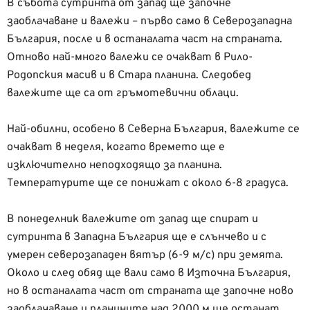
В събота сутринта от запад ще започне
заоблачаване и валежи – първо само в Северозападна
България, после и в останалата част на страната.
Отново най-много валежи се очакват в Рило-
Родопския масив и в Стара планина. Следобед
валежите ще са от гръмотевични облаци.
Най-обилни, особено в Северна България, валежите се
очакват в неделя, когато времето ще е
изключително неподходящо за планина.
Температурите ще се понижат с около 6-8 градуса.
В понеделник валежите от запад ще спират и
сутринта в Западна България ще е слънчево и с
умерен северозападен вятър (6-9 м/с) при земята.
Около и след обяд ще вали само в Източна България,
но в останалата част от страната ще започне ново
заоблачаване и планините над 2000 м ще останат