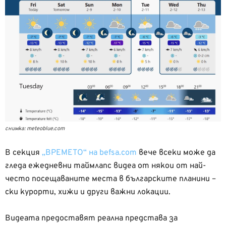
снимка: meteoblue.com
В секция
„ВРЕМЕТО“ на befsa.com
вече всеки може да
гледа ежедневни таймлапс видеа от някои от най-
често посещаваните места в българските планини –
ски курорти, хижи и други важни локации.
Видеата предоставят реaлна представа за