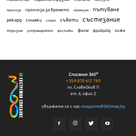
полезно
пътуване
прогноза за времето
прогноза
промоция
състезание
съвети
рекорд
снимки
спорт
филм
хижа
туризъм
фрийрайд
ултрамаратон
фестивал
Списание 360°
+359 878 612 740
пл. Славейков 11
ет. 6, офис 2
свържете се с нас:
magazine@360mag.bg