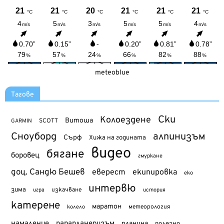
meteoblue
Тагове
Ски
Колоездене
Витоша
SCOTT
GARMIN
Сноуборд
алпинизъм
Сърф
Хижа на годината
видео
бягане
боровец
гмуркане
доц. Сандю Бешев
еверест
екипировка
еко
интервю
зима
изкачване
история
игра
катерене
маратон
метеорология
колело
намаление
парапланеризъм
планина