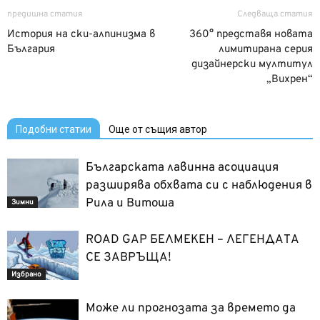
предишна статия
Следваща статия
История на ски-алпинизма в
360° представя новата
България
лимитирана серия
дизайнерски мултитул
„Вихрен“
Подобни статии
Още от същия автор
Българската лавинна асоциация
разширява обхвата си с наблюдения в
Рила и Витоша
Зимни
ROAD GAP БЕЛМЕКЕН – ЛЕГЕНДАТА
СЕ ЗАВРЪЩА!
Избрано
Може ли прогнозата за времето да