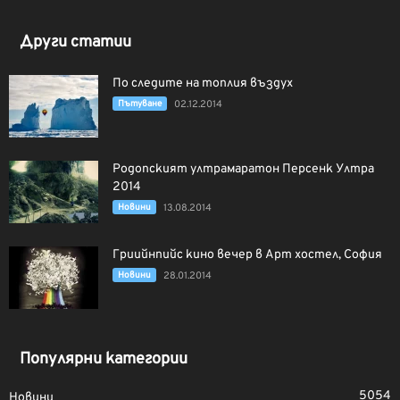
Други статии
По следите на топлия въздух
Пътуване
02.12.2014
Родопският ултрамаратон Персенк Ултра
2014
Новини
13.08.2014
Гриийнпийс кино вечер в Арт хостел, София
Новини
28.01.2014
Популярни категории
5054
Новини