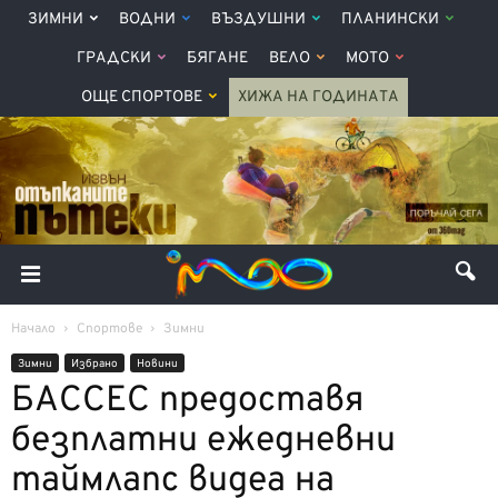
ЗИМНИ
ВОДНИ
ВЪЗДУШНИ
ПЛАНИНСКИ
ГРАДСКИ
БЯГАНЕ
ВЕЛО
МОТО
ОЩЕ СПОРТОВЕ
ХИЖА НА ГОДИНАТА
Начало
Спортове
Зимни
Зимни
Избрано
Новини
БАССЕС предоставя
безплатни ежедневни
таймлапс видеа на