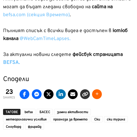
могат да бъдат гледани свободно на
сайта на
befsa.com (секция Времето)
.
Пълният списък с всички видеа е достъпен в
ютюб
канала
@WebCamTimeLapses.
За актуални новини следете
фейсбук страницата
BEFSA.
Сподели
23
SHARES
ТАГОВЕ
befsa
БАСЕС
зимни активности
метеорологични условия
прогноза за времето
Ски
ски туринг
Сноуборд
фрирайд