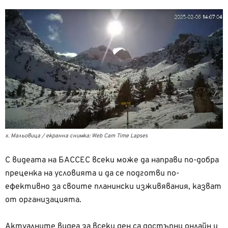
х. Мальовица / екранна снимка: Web Cam Time Lapses
С видеата на БАССЕС всеки може да направи по-добра
преценка на условията и да се подготви по-
ефективно за своите планински изживявания, казват
от организацията.
Актуалните видеа за всеки ден са достъпни онлайн и