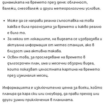
динамиката на времето през деня: облачност,
валежи, снеговалеж и други метеорологични условия.
Може да се направи реална съпоставка на това
каква е била прогнозата за времето и какво реално
е било то.
За някои от локациите, на видеата се изобразява и
актуална информация от метео станция, ако в
близост има активна такава.
Освен това, за проследяване на времето в
дългосрочен план, има и месечни обзорни видеа,
които показват цялостната картина на времето
през изминалия месeц.
Информацията е изключително ценна за всеки, който
планира да кара ски или сноуборд, да прави преход или
други зимни приключения в планината.