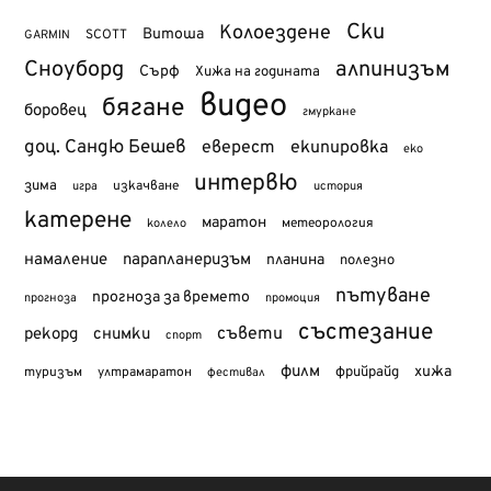
Ски
Колоездене
Витоша
SCOTT
GARMIN
Сноуборд
алпинизъм
Сърф
Хижа на годината
видео
бягане
боровец
гмуркане
доц. Сандю Бешев
еверест
екипировка
еко
интервю
зима
изкачване
история
игра
катерене
маратон
метеорология
колело
намаление
парапланеризъм
планина
полезно
пътуване
прогноза за времето
прогноза
промоция
състезание
съвети
рекорд
снимки
спорт
филм
хижа
туризъм
фрийрайд
ултрамаратон
фестивал