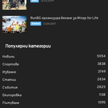
Вело
12.03.2019
RunBG организира бягане за Wings for Life
Бягане
13.04.2017
Популярни категории
5054
Новини
3838
Спортове
3749
Избрано
2834
Статии
2825
Събития
1138
Екипировка
1095
Пътуване