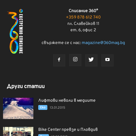
Списание 360°
+359 878 612 740
пл. Славейков 11
ет. 6, офис 2
свържете се с нас:
magazine@360mag.bg
Други статии
Лифтови неволи в медиите
Еко
13.01.2015
Bike Center превзе и Пловдив