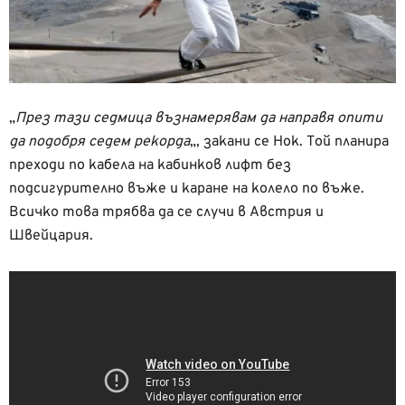
„
През тази седмица възнамерявам да направя опити
да подобря седем рекорда
„, закани се Нок. Той планира
преходи по кабела на кабинков лифт без
подсигурително въже и каране на колело по въже.
Всичко това трябва да се случи в Австрия и
Швейцария.