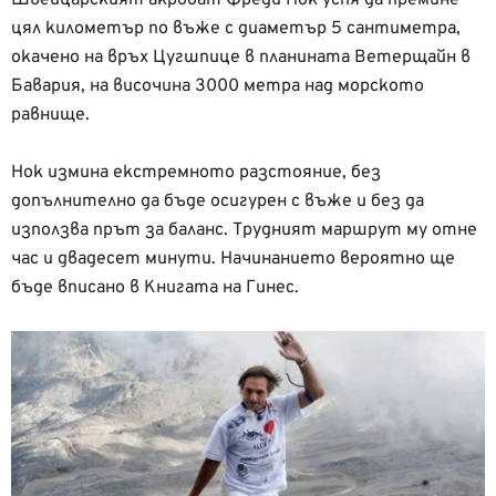
Швейцарският акробат Фреди Нок успя да премине
цял километър по въже с диаметър 5 сантиметра,
окачено на връх Цугшпице в планината Ветерщайн в
Бавария, на височина 3000 метра над морското
равнище.
Нок измина екстремното разстояние, без
допълнително да бъде осигурен с въже и без да
използва прът за баланс. Трудният маршрут му отне
час и двадесет минути. Начинанието вероятно ще
бъде вписано в Книгата на Гинес.