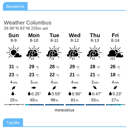
Времето
meteoblue
Тагове