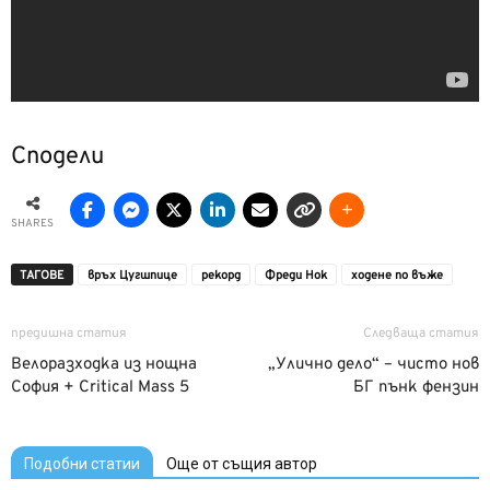
Сподели
SHARES
ТАГОВЕ
връх Цугшпице
рекорд
Фреди Нок
ходене по въже
предишна статия
Следваща статия
Велоразходка из нощна
„Улично дело“ – чисто нов
София + Сritiсal Mass 5
БГ пънк фензин
Подобни статии
Още от същия автор