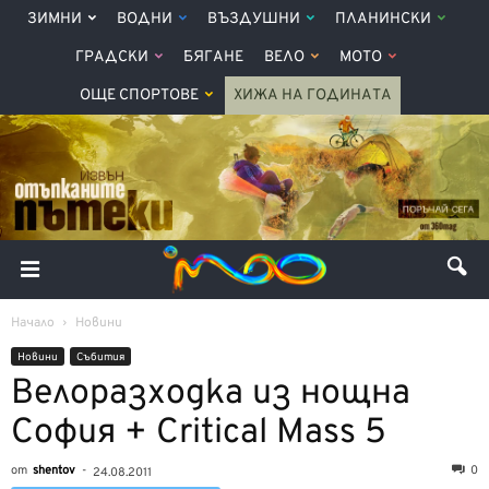
ЗИМНИ
ВОДНИ
ВЪЗДУШНИ
ПЛАНИНСКИ
ГРАДСКИ
БЯГАНЕ
ВЕЛО
МОТО
ОЩЕ СПОРТОВЕ
ХИЖА НА ГОДИНАТА
Начало
Новини
Новини
Събития
Велоразходка из нощна
София + Сritiсal Mass 5
от
shentov
-
0
24.08.2011