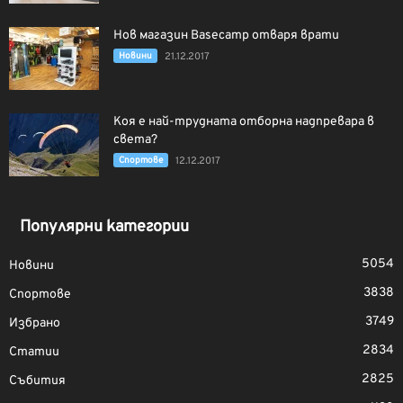
Нов магазин Basecamp отваря врати
Новини
21.12.2017
Коя е най-трудната отборна надпревара в
света?
Спортове
12.12.2017
Популярни категории
5054
Новини
3838
Спортове
3749
Избрано
2834
Статии
2825
Събития