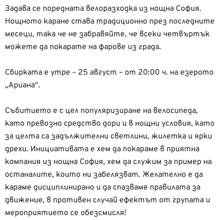
Задава се поредната велоразходка из нощна София.
Нощното каране става традиционно през последните
месеци, така че не забравяйте, че всеки четвъртък
можете да покарате на фарове из града.
Сбирката е утре – 25 август – от 20:00 ч. на езерото
„Ариана“.
Събитието е с цел популяризиране на велосипеда,
като превозно средство дори и в нощни условия, като
за целта са задължителни светлини, жилетка и ярки
дрехи. Инициативата е хем да покараме в приятна
компания из нощна София, хем да служим за пример на
останалите, които ни забелязват. Желателно е да
караме дисциплинирано и да спазваме правилата за
движение, в противен случай ефектът от групата и
мероприятието се обезсмисля!