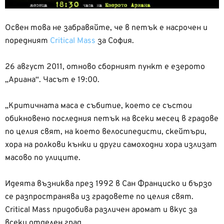
Освен това не забравяйте, че в петък е насрочен и
поредният
Сritiсal Mass
за София.
26 август 2011, отново сборният пункт е езерото
„Ариана“. Часът е 19:00.
„Критичната маса е събитие, което се състои
обикновено последния петък на всеки месец в градове
по целия свят, на което велосипедисти, скейтъри,
хора на ролкови кънки и други самоходни хора излизат
масово по улиците.
Идеята възниква през 1992 в Сан Франциско и бързо
се разпространява из градоветe по целия свят.
Critical Mass придобива различен аромат и вкус за
всеки отделен град.