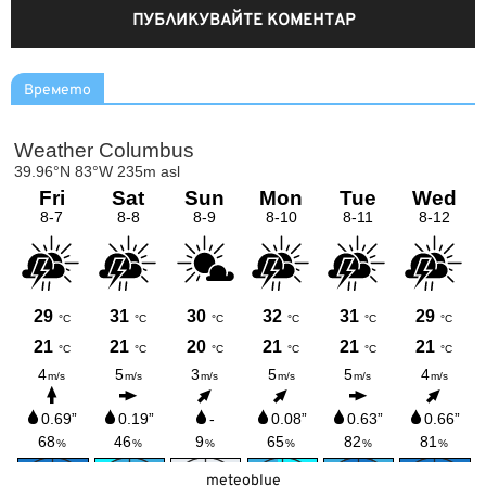
Времето
meteoblue