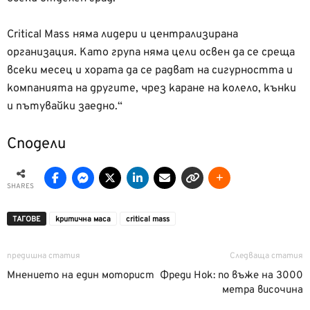
Critical Mass няма лидери и централизирана
организация. Като група няма цели освен да се среща
всеки месец и хората да се радват на сигурността и
компанията на другите, чрез каране на колело, кънки
и пътувайки заедно.“
Сподели
SHARES
ТАГОВЕ
критична маса
сritiсal mass
предишна статия
Следваща статия
Мнението на един моторист
Фреди Нок: по въже на 3000
метра височина