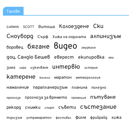
Тагове
Ски
Колоездене
Витоша
SCOTT
GARMIN
Сноуборд
алпинизъм
Сърф
Хижа на годината
видео
бягане
боровец
гмуркане
доц. Сандю Бешев
еверест
екипировка
еко
интервю
зима
изкачване
история
игра
катерене
маратон
метеорология
колело
намаление
парапланеризъм
планина
полезно
пътуване
прогноза за времето
прогноза
промоция
състезание
съвети
рекорд
снимки
спорт
филм
хижа
туризъм
фрийрайд
ултрамаратон
фестивал