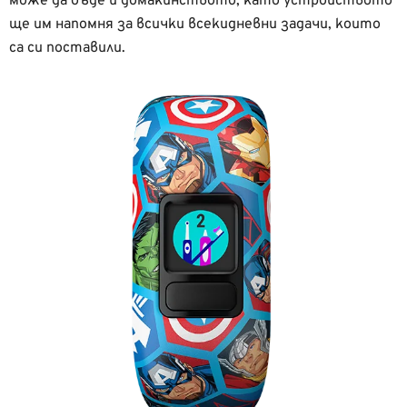
може да бъде и домакинството, като устройството
ще им напомня за всички всекидневни задачи, които
са си поставили.