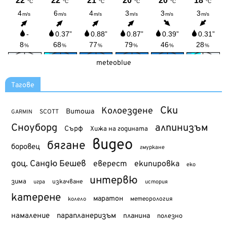
meteoblue
Тагове
Ски
Колоездене
Витоша
SCOTT
GARMIN
Сноуборд
алпинизъм
Сърф
Хижа на годината
видео
бягане
боровец
гмуркане
доц. Сандю Бешев
еверест
екипировка
еко
интервю
зима
изкачване
история
игра
катерене
маратон
метеорология
колело
намаление
парапланеризъм
планина
полезно