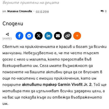
верните приятели на децата
от
Михаела Стоянова
-
0
02.12.2018
Сподели
SHARES
Светът на приключенията е красив и богат за всички
малчугани. Небезизвестно е, че те често търсят
досег с него и магията, която предоставя във
всекидневието им. Сега имате възможност да
помогнете на вашите активни деца да се впуснат в
още по-наситени с емоции приключения, като им
подарите
активити тракер Garmin Vivofit Jr. 2
. Той ще
мотивира тях да изпълняват всички зададени цели, а
на вас ще показва къде ги отвежда въображението
им.