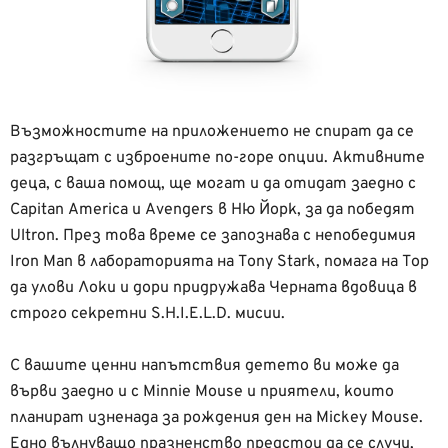
Възможностите на приложението не спират да се
разгръщат с изброените по-горе опции. Активните
деца, с ваша помощ, ще могат и да отидат заедно с
Capitan America и Avengers в Ню Йорк, за да победят
Ultron. През това време се
з
апознава с непобедимия
Iron Man в лабораторията на Tony Stark, помага на Тор
да улови Локи и дори придружава Черната вдовица в
строго секретни S.H.I.E.L.D. мисии.
С вашите ценни напътствия детето ви може да
върви заедно и с Minnie Mouse и приятели, които
планират изненада за рождения ден на Mickey Mouse.
Едно вълнуващо празненство предстои да се случи,