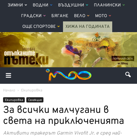
ЗИМНИ
ВОДНИ
ВЪЗДУШНИ
ПЛАНИНСКИ
ГРАДСКИ
БЯГАНЕ
ВЕЛО
МОТО
ОЩЕ СПОРТОВЕ
ХИЖА НА ГОДИНАТА
Начало
Екипировка
Екипировка
Селекция
За всички малчугани в
света на приключенията
Активити тракерът Garmin Vivofit Jr. е сред най-