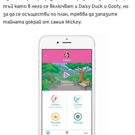
тъй като в него се включват и Daisy Duck и Goofy, но
за да се осъществи по план, трябва да запазите
тайната докрай от самия Mickey.