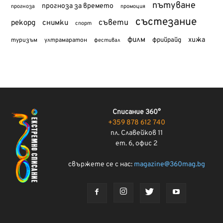
пътуване
прогноза за времето
прогноза
промоция
състезание
съвети
рекорд
снимки
спорт
филм
хижа
туризъм
фрийрайд
ултрамаратон
фестивал
Списание 360°
+359 878 612 740
пл. Славейков 11
ет. 6, офис 2
свържете се с нас:
magazine@360mag.bg