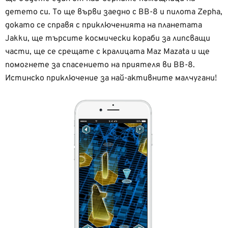
детето си. То ще върви заедно с BB-8 и пилота Zepha,
докато се справя с приключенията на планетата
Jakku, ще търсите космически кораби за липсващи
части, ще се срещате с кралицата Maz Mazata и ще
помогнете за спасението на приятеля ви BB-8.
Истинско приключение за най-активните малчугани!