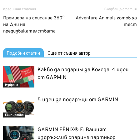
предишна статия
Следваща статия
Премиера на списание 360°
Adventure Animals готов за
на Дни на
тест
предизвикателствата
Подобни статии
Още от същия автор
Какво да подарим за Коледа: 4 идеи
от GARMIN
Избрано
5 идеи за подаръци от GARMIN
Екипировка
GARMIN FĒNIX® E: Вашият
издръжлив спаринг партньор