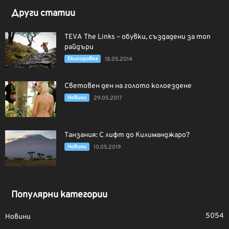
Други статии
TEVA The Links – обувки, създадени за топ
райдъри
Екипировка
18.05.2014
Световен ден на голото колоездене
Новини
29.05.2017
Танзания: С лифт до Килиманджаро?
Новини
10.05.2019
Популярни категории
5054
Новини