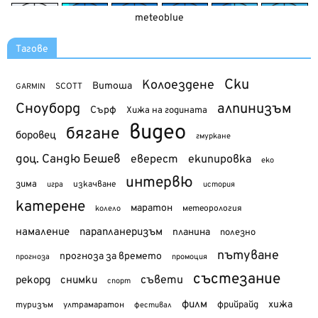
meteoblue
Тагове
Ски
Колоездене
Витоша
SCOTT
GARMIN
Сноуборд
алпинизъм
Сърф
Хижа на годината
видео
бягане
боровец
гмуркане
доц. Сандю Бешев
еверест
екипировка
еко
интервю
зима
изкачване
история
игра
катерене
маратон
метеорология
колело
намаление
парапланеризъм
планина
полезно
пътуване
прогноза за времето
прогноза
промоция
състезание
съвети
рекорд
снимки
спорт
филм
хижа
туризъм
фрийрайд
ултрамаратон
фестивал