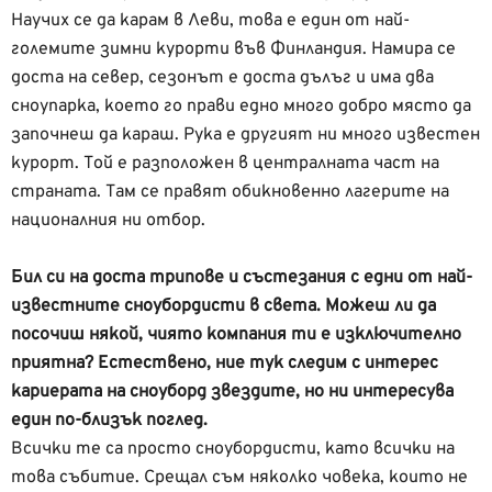
Научих се да карам в Леви, това е един от най-
големите зимни курорти във Финландия. Намира се
доста на север, сезонът е доста дълъг и има два
сноупарка, което го прави едно много добро място да
започнеш да караш. Рука е другият ни много известен
курорт. Той е разположен в централната част на
страната. Там се правят обикновенно лагерите на
националния ни отбор.
Бил си на доста трипове и състезания с едни от най-
известните сноубордисти в света. Можеш ли да
посочиш някой, чиято компания ти е изключително
приятна? Естествено, ние тук следим с интерес
кариерата на сноуборд звездите, но ни интересува
един по-близък поглед.
Всички те са просто сноубордисти, като всички на
това събитие. Срещал съм няколко човека, които не