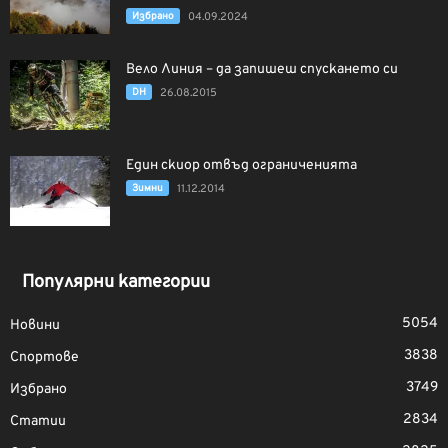
Избрано
04.09.2024
Вело Линия – да запишеш спускането си
DH
26.08.2015
Един скиор отвъд ограниченията
Зимни
11.12.2014
Популярни категории
5054
Новини
3838
Спортове
3749
Избрано
2834
Статии