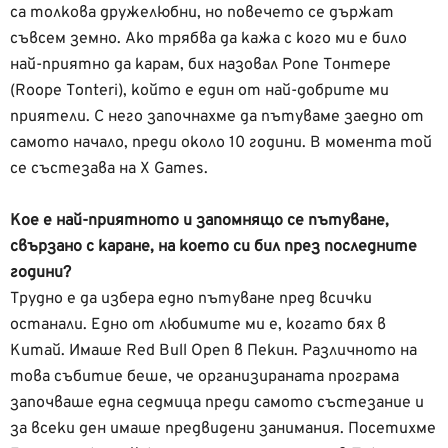
са толкова дружелюбни, но повечето се държат
съвсем земно. Ако трябва да кажа с кого ми е било
най-приятно да карам, бих назовал Ропе Тонтере
(Roope Tonteri), който е един от най-добрите ми
приятели. С него започнахме да пътуваме заедно от
самото начало, преди около 10 години. В момента той
се състезава на X Games.
Кое е най-приятното и запомнящо се пътуване,
свързано с каране, на което си бил през последните
години?
Трудно е да избера едно пътуване пред всички
останали. Едно от любимите ми е, когато бях в
Китай. Имаше Red Bull Open в Пекин. Различното на
това събитие беше, че организираната програма
започваше една седмица преди самото състезание и
за всеки ден имаше предвидени занимания. Посетихме