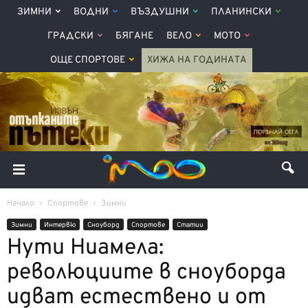
ЗИМНИ
ВОДНИ
ВЪЗДУШНИ
ПЛАНИНСКИ
ГРАДСКИ
БЯГАНЕ
ВЕЛО
МОТО
ОЩЕ СПОРТОВЕ
ХИЖА НА ГОДИНАТА
Начало
Спортове
Зимни
Зимни
Интервю
Сноуборд
Спортове
Статии
Нути Ниамела:
революциите в сноуборда
идват естествено и от