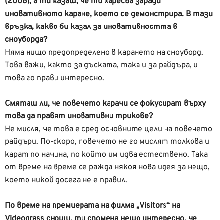
(2006), а ти казаш, че ти харесва заради
иновативното каране, което се демонстрира. В тази
връзка, какво би казал за иновативността в
сноуборда?
Няма нищо предопределено в карането на сноуборд.
Това важи, както за дъската, така и за райдъра, и
това го прави интересно.
Смяташ ли, че повечето карачи се фокусират върху
това да правят иновативни трикове?
Не мисля, че това е сред основните цели на повечето
райдъри. По-скоро, повечето не го мислят толкова и
карат по начина, по който им идва естествено. Така
от време на време се ражда някоя нова идея за нещо,
което никой досега не е правил.
По време на премиерата на филма „Visitors“ на
Videograss снощи, ти спомена нещо интересно, че