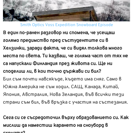
Smith Optics Voss Expedition Snowboard Episode
В един по-ранен разговор ни спомена, че усещаш
голямо предимство пред състудентите си в
Хелзинки, заради факта, че си видял толкова много
места по света. Ти казваш, че голяма част от тях не
са напускали Финландия през живота си. Ще ни
споделиш ли, в кои точно държави си бил?
Бил съм почти навсякъде, където има сняг. Само в
Южна Америка не съм ходил. САЩ, Канада, Китай,
Япония, Австралия, Нова Зеландия, във всички тези
страни съм бил, във връзка с участия на състезания.
Сега си се съсредоточил върху образованието си. Как
мислиш да наместиш карането на сноуборд в