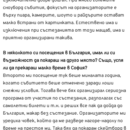
изключително добре дошъл. При много големите
сноуборд събития, фокусът на организаторите е
върху пиара, камерите, шоуто и райдърите остават
малко встрани от картинката. Естествено има и
изключения при състезанията от този мащаб, има и
приятно организирани такива.
В няколкото си посещения в България, имал ли си
възможност да покараш на друго място? Също, успя
ли да прекараш малко време в София?
Второто ми посещение тук беше миналата година,
когато събитието беше отменено заради лоши
снежни условия. Тогава вече бях организирал сериозна
програма от участия по състезания, разполагах със
самолетни билети и т.н. и реших все пак да дойда до
България, макар без състезание. Организаторите ми
уредиха човек, който да ме разведе нагоре-надолу по
време на престоя ми. Така бях да покарам скейтборд в