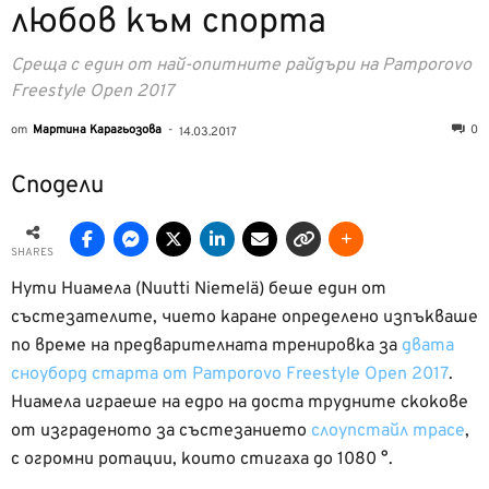
любов към спорта
Среща с един от най-опитните райдъри на Pamporovo
Freestyle Open 2017
от
Мартина Карагьозова
-
0
14.03.2017
Сподели
SHARES
Нути Ниамела (Nuutti Niemelä) беше един от
състезателите, чието каране определено изпъкваше
по време на предварителната тренировка за
двата
сноуборд старта от Pamporovo Freestyle Open 2017
.
Ниамела играеше на едро на доста трудните скокове
от изграденото за състезанието
слоупстайл трасе
,
с огромни ротации, които стигаха до 1080 °.