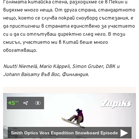
Голямата китайска стена, разходихме се в Пекин и
видяхме много неща. От друга страна, стандартното
нещо, което се случва покрай сноуборд състезания, е
да пристигнеш в страната единствено за участието
си и да си отпътуваш директно след него. В този
смисъл, участието ми в Китай беше много
обогатяващо.
Nuutti Niemelä, Mario Käppeli, Simon Gruber, DBK и
Johann Baisamy във Вос, Финландия.