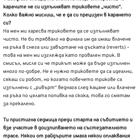
карачите не си изпълняват триковете „чисто“.
Колко важно мислиш, че е да си прецизен в карането
си?
На мен ми харесва триковете да се изпълняват
чисто. Не би трябвало на финала им да имаш влачене
на ръка в снега или завъртане на дъската (reverts) –
това на мен ми изглежда като провален трик. В
смисъл, мисля си че трикът може да бъде изпълнен
много по-добре. Не е нужно триковете да са идеални,
сякаш си робот, но когато повечето трикове са
изпълнени с „ривърт“ веднага след кацане или влачене
на ръка по цялата попивка на скока, това го смятам
за прекалено.
Ти пристигна седмица преди старта на събитието и
взе участие в доизпипването на състезателното
трасе. Някои от райдърите имаха някои оплаквания