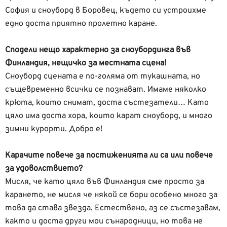
София и сноуборд в Боровец, където си устроихме
едно доста приятно пролетно каране.
Сподели нещо характерно за сноубординга във
Финландия, нещичко за местната сцена!
Сноуборд сцената е по-голяма от тукашната, но
същевременно всички се познават. Имаме няколко
крюта, които снимат, доста състезатели… Като
цяло има доста хора, които карат сноуборд, и много
зимни курорти. Добро е!
Карачите повече за постиженията ли са или повече
за удоволствието?
Мисля, че като цяло във Финландия сме просто за
карането, не мисля че някой се бори особено много за
това да става звезда. Естествено, аз се състезавам,
както и доста други мои сънародници, но това не