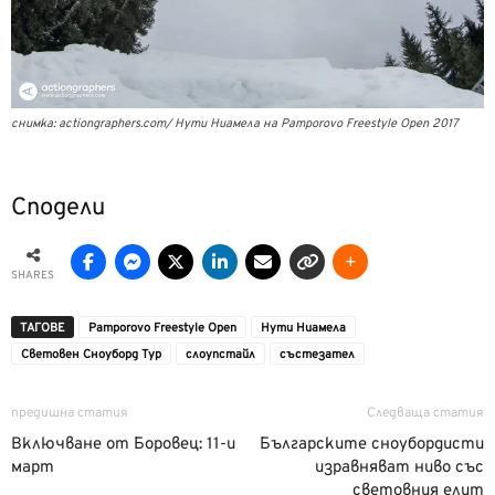
снимка: actiongraphers.com/ Нути Ниамела на Pamporovo Freestyle Open 2017
Сподели
SHARES
ТАГОВЕ
Pamporovo Freestyle Open
Нути Ниамела
Световен Сноуборд Тур
слоупстайл
състезател
предишна статия
Следваща статия
Включване от Боровец: 11-и
Българските сноубордисти
март
изравняват ниво със
световния елит