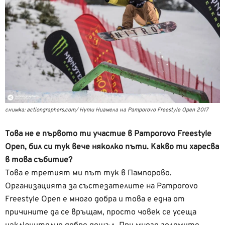
снимка: actiongraphers.com/ Нути Ниамела на Pamporovo Freestyle Open 2017
Това не е първото ти участие в Pamporovo Freestyle
Open, бил си тук вече няколко пъти. Какво ти харесва
в това събитие?
Това е третият ми път тук в Пампорово.
Организацията за състезателите на Pamporovo
Freestyle Open e много добра и това е една от
причините да се връщам, просто човек се усеща