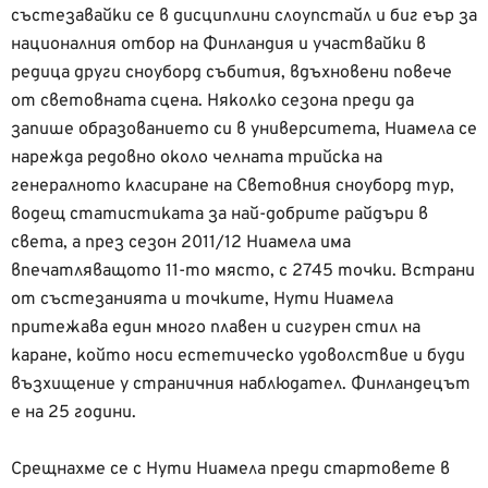
състезавайки се в дисциплини слоупстайл и биг еър за
националния отбор на Финландия и участвайки в
редица други сноуборд събития, вдъхновени повече
от световната сцена. Няколко сезона преди да
запише образованието си в университета, Ниамела се
нарежда редовно около челната трийска на
генералното класиране на Световния сноуборд тур,
водещ статистиката за най-добрите райдъри в
света, а през сезон 2011/12 Ниамела има
впечатляващото 11-то място, с 2745 точки. Встрани
от състезанията и точките, Нути Ниамела
притежава един много плавен и сигурен стил на
каране, който носи естетическо удоволствие и буди
възхищение у страничния наблюдател. Финландецът
е на 25 години.
Срещнахме се с Нути Ниамела преди стартовете в