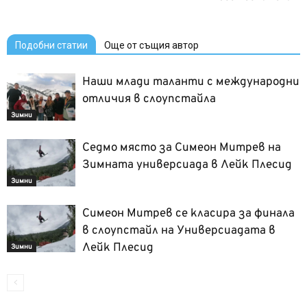
Подобни статии
Още от същия автор
Наши млади таланти с международни
отличия в слоупстайла
Зимни
Седмо място за Симеон Митрев на
Зимната универсиада в Лейк Плесид
Зимни
Симеон Митрев се класира за финала
в слоупстайл на Универсиадата в
Лейк Плесид
Зимни