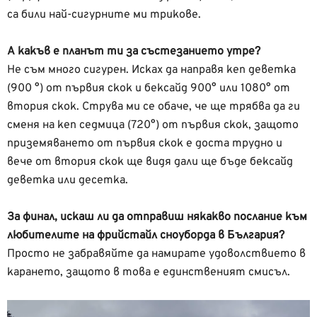
са били най-сигурните ми трикове.
А какъв е планът ти за състезанието утре?
Не съм много сигурен. Исках да направя кеп деветка
(900 °) от първия скок и бексайд 900° или 1080° от
втория скок. Струва ми се обаче, че ще трябва да ги
сменя на кеп седмица (720°) от първия скок, защото
приземяването от първия скок е доста трудно и
вече от втория скок ще видя дали ще бъде бексайд
деветка или десетка.
За финал, искаш ли да отправиш някакво послание към
любителите на фрийстайл сноуборда в България?
Просто не забравяйте да намирате удоволствието в
карането, защото в това е единственият смисъл.