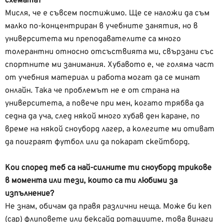
схемата?
Мисля, че е съвсем постижимо. Ще се наложи да съм
малко по-концентриран в учебните занятия, но в
университета ми преподавателите са много
толерантни относно отсъствията ми, свързани със
спортните ми занимания. Хубавото е, че голяма част
от учебния материал и работа могат да се минат
онлайн. Така че проблемът не е от страна на
университета, а повече при мен, когато трябва да
седна да уча, след някой много хубав ден каране, по
време на някой сноуборд лагер, а колегите ми отиват
да поиграят футбол или да покарат скейтборд.
Кои според теб са най-силните ти сноуборд трикове
в момента или тези, които са ти любими за
изпълнение?
Не знам, обичам да правя различни неща. Може би кеп
(cap) флиповете или бексайд ротациите, това винаги