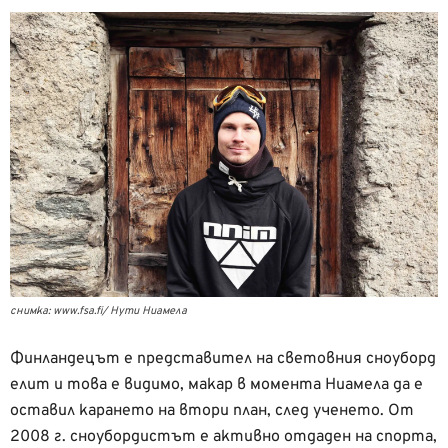
снимка: www.fsa.fi/ Нути Ниамела
Финландецът е представител на световния сноуборд
елит и това е видимо, макар в момента Ниамела да е
оставил карането на втори план, след ученето. От
2008 г. сноубордистът е активно отдаден на спорта,