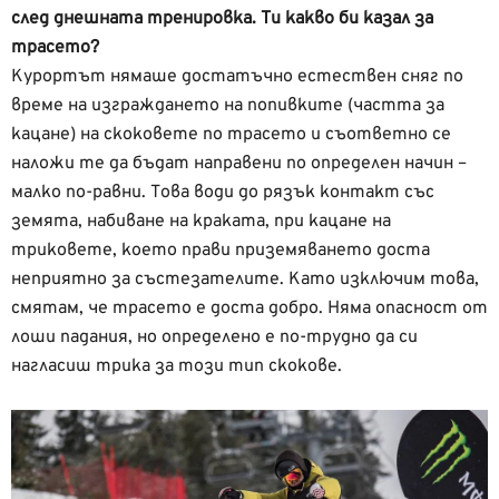
след днешната тренировка. Ти какво би казал за
трасето?
Курортът нямаше достатъчно естествен сняг по
време на изграждането на попивките (частта за
кацане) на скоковете по трасето и съответно се
наложи те да бъдат направени по определен начин –
малко по-равни. Това води до рязък контакт със
земята, набиване на краката, при кацане на
триковете, което прави приземяването доста
неприятно за състезателите. Като изключим това,
смятам, че трасето е доста добро. Няма опасност от
лоши падания, но определено е по-трудно да си
нагласиш трика за този тип скокове.