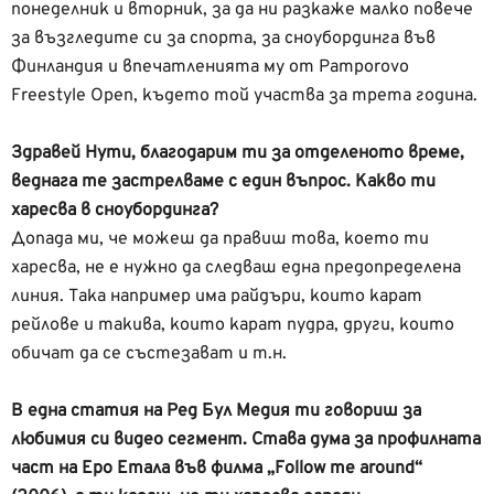
понеделник и вторник, за да ни разкаже малко повече
за възгледите си за спорта, за сноубординга във
Финландия и впечатленията му от Pamporovo
Freestyle Open, където той участва за трета година.
Здравей Нути, благодарим ти за отделеното време,
веднага те застрелваме с един въпрос. Какво ти
харесва в сноубординга?
Допада ми, че можеш да правиш това, което ти
харесва, не е нужно да следваш една предопределена
линия. Така например има райдъри, които карат
рейлове и такива, които карат пудра, други, които
обичат да се състезават и т.н.
В една статия на Ред Бул Медия ти говориш за
любимия си видео сегмент. Става дума за профилната
част на Еро Етала във филма „Follow me around“