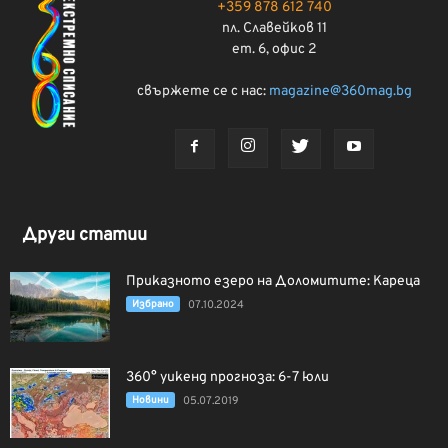
+359 878 612 740
пл. Славейков 11
ет. 6, офис 2
свържете се с нас:
magazine@360mag.bg
Други статии
Приказното езеро на Доломитите: Кареца
Избрано
07.10.2024
360° уикенд прогноза: 6-7 юли
Новини
05.07.2019