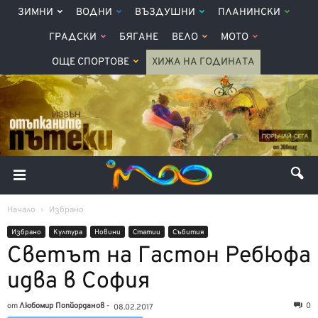
ЗИМНИ
ВОДНИ
ВЪЗДУШНИ
ПЛАНИНСКИ
ГРАДСКИ
БЯГАНЕ
ВЕЛО
МОТО
ОЩЕ СПОРТОВЕ
ХИЖА НА ГОДИНАТА
Начало
Избрано
Избрано
Култура
Новини
Статии
Събития
Светът на Гастон Ребюфа
идва в София
от
Любомир Попйорданов
-
0
08.02.2017