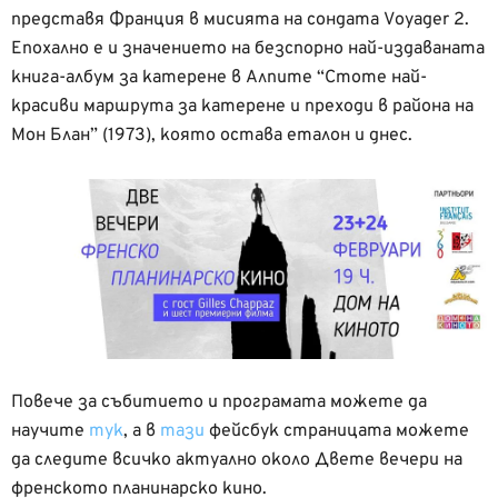
представя Франция в мисията на сондата Voyager 2.
Епохално е и значението на безспорно най-издаваната
книга-албум за катерене в Алпите “Стоте най-
красиви маршрута за катерене и преходи в района на
Мон Блан” (1973), която остава еталон и днес.
Повече за събитието и програмата можете да
научите
тук
, а в
тази
фейсбук страницата можете
да следите всичко актуално около Двете вечери на
френското планинарско кино.