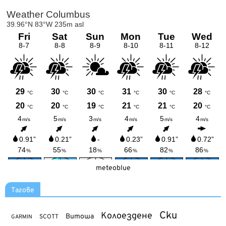
meteoblue
Тагове
Ски
Колоездене
Витоша
SCOTT
GARMIN