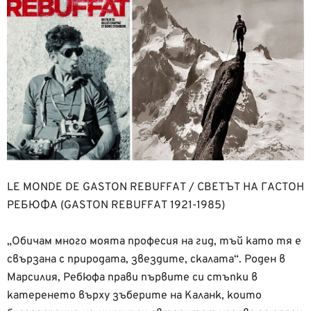
LE MONDE DE GASTON REBUFFAT / СВЕТЪТ НА ГАСТОН
РЕБЮФА (GASTON REBUFFAT 1921-1985)
„Обичам много моята професия на гид, тъй като тя е
свързана с природата, звездите, скалата“. Роден в
Марсилия, Ребюфа прави първите си стъпки в
катеренето върху зъберите на Каланк, които