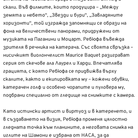
скали. Във филмите, които продуцира – „Между
земята и небето“, „Звезди и бури“, „Завладяните
хоризонти“, той изгражда запомнящи се образи на
фона на величествени панорами, придружени от
музиката на Паганини и Моцарт. Ребюфа въвежда
зрителя в речника на катерача. Със своята свръзка –
нисичкият виолончелист Maurice Baquet разиграват
серия от скечове aла Лаурел и Харди. Впечатлява
грацията, с която Ребюфа се придвижва върху
скалите, както и екипировката му – кожени обувки,
катерачен голф и особено чорапите и пуловера му,
подбрани специално от гледище на снимките с камера.
Като истински артист и виртуоз и в катеренето, и
в създаването на визия, Ребюфа променя цялостно
гледната точка към планините, а неговата снимка на
иглите на Шамони е избрана от НАСА, за да