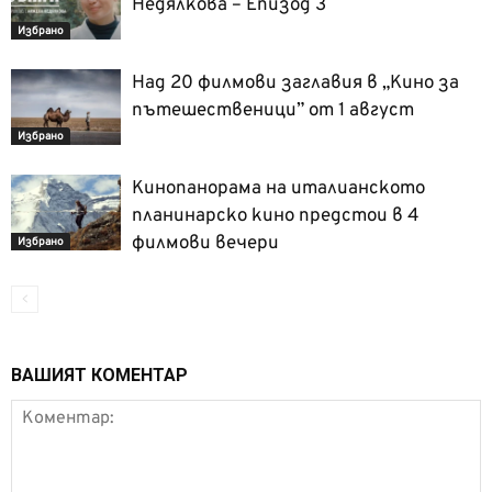
Недялкова – Епизод 3
Избрано
Над 20 филмови заглавия в „Кино за
пътешественици” от 1 август
Избрано
Кинопанорама на италианското
планинарско кино предстои в 4
филмови вечери
Избрано
ВАШИЯТ КОМЕНТАР