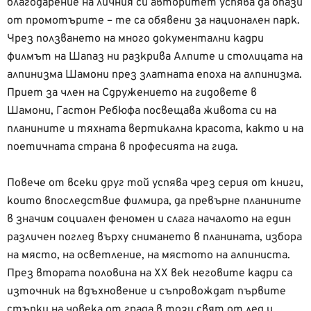
благодарение на личния си авторитет успява да опази
от промотърите – те са обявени за национален парк.
Чрез ползването на много документални кадри
филмът на Шапаз ни разкрива Алпите и столицата на
алпинизма Шамони през златната епоха на алпинизма.
Приет за член на Сдружението на гидовете в
Шамони, Гастон Ребюфа посвещава живота си на
планините и тяхната вертикална красота, както и на
поетичната страна в професията на гида.
Повече от всеки друг той успява чрез серия от книги,
които впоследствие филмира, да превърне планините
в значим социален феномен и слага началото на един
различен поглед върху снимането в планината, избора
на място, на осветление, на мястото на алпиниста.
През втората половина на ХХ век неговите кадри са
източник на вдъхновение и съпровождат първите
стъпки на човека от града в този свят от лед и