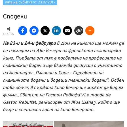
Дата на събитието: 23.02.2017
Сподели
SHARES
На 23-и и 24-и февруари
в
Дом на киното
ще можем да
се насладим на Две вечери на френското планинарско
кино. Първата от тях е посветена на професията на
планинския водач и ще включва дискусия с участието
на Асоциация „Планини и Хора – Сдружение на
планинките водачи и водещи планински водачи”. Освен
това обаче, в първата кино вечер ще можем да видим
филма „Светът на Гастон Ребюфа”/Le monde de
Gaston Rebuffat, режисиран от Жил Шапаз, който ще
бъде и специален гост на кино вечерите.