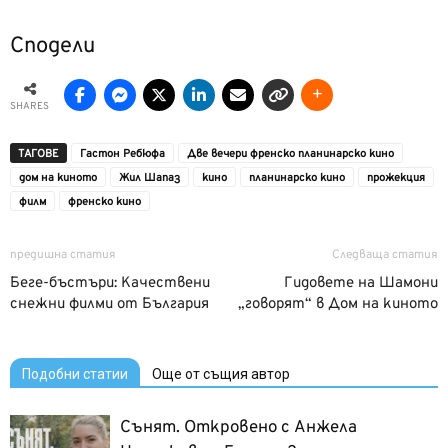
Сподели
SHARES
ТАГОВЕ
Гастон Ребюфа
Две вечери френско планинарско кино
дом на киното
Жил Шапаз
кино
планинарско кино
прожекция
филм
френско кино
предишна статия
Следваща статия
Беге-бъстъри: Качествени
Гидовете на Шамони
снежни филми от България
„говорят“ в Дом на киното
Подобни статии
Още от същия автор
Сънят. Откровено с Анжела