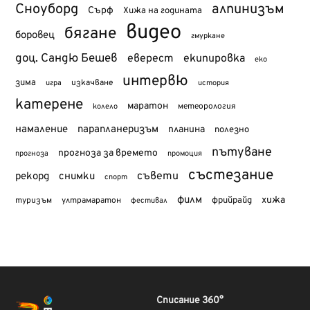
Сноуборд
алпинизъм
Сърф
Хижа на годината
видео
бягане
боровец
гмуркане
доц. Сандю Бешев
еверест
екипировка
еко
интервю
зима
изкачване
история
игра
катерене
маратон
метеорология
колело
намаление
парапланеризъм
планина
полезно
пътуване
прогноза за времето
прогноза
промоция
състезание
съвети
рекорд
снимки
спорт
филм
хижа
туризъм
фрийрайд
ултрамаратон
фестивал
Списание 360°