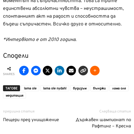
моментът на съпричастността. Това са трите
единствени абсолютни чувства – неустрашимост,
спонтанният акт на радост и способността да
бъдеш съпричастен. Всичко друго е относително.
*Интервюто е от 2010 година.
Сподели
SHARES
ТАГОВЕ
lama ole
lama ole nydahl
будизъм
бънджи
лама оле
медитация
предишна статия
Следваща статия
Пещери пред унищожение
Държавен шампионат по
Рафтинг – Кресна