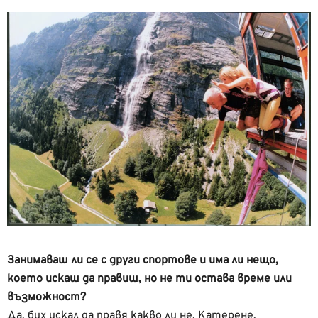
Занимаваш ли се с други спортове и има ли нещо,
което искаш да правиш, но не ти остава време или
възможност?
Да, бих искал да правя какво ли не. Катерене,