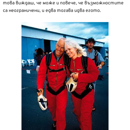
това виждаш, че може и повече, че възможностите
са неограничени, и едва тогава идва егото.