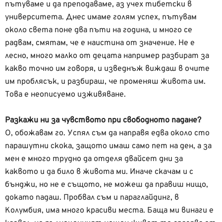
пътуваме и да преподаваме, аз учех тибетски в
университета. Днес имаме голям успех, пътувам
около света поне два пъти на година, и много се
радвам, смятам, че е наистина от значение. Не е
лесно, много малко от децата например разбират за
какво точно им говоря, и изведнъж виждаш в очите
им проблясък, и разбираш, че променяш живота им.
Това е неописуемо изживяване.
Разкажи ни за чувството при свободното падане?
О, обожавам го. Успял съм да направя едва около сто
парашутни скока, защото имаш само пет на ден, а за
мен е много трудно да отделя двайсет дни за
каквото и да било в живота ми. Иначе скачам и с
бънджи, но не е същото, не можеш да правиш нищо,
докато падаш. Пробвал съм и параглайдинг, в
Колумбия, има много красиви места. Баща ми винаги е