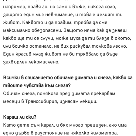
например, правя го, но само с въже, никога соло,
защото един миг невнимание, и това е целият ти
живот. Каквото и да правим, трябва да сме
максимално обезопасени. Защото няма как да знаеш
какво ще ти се случи, може муха да ти влезе в окото,
или всичко останало, не бих рискувал толкова лесно.
Един красив млад живот не би трябвало да бъде
захвърлен лекомислено.
Всички в списанието обичаме зимата и снега, какви са
твоите чувства към снега?
Обичам снега, понякога през зимата прекарвам
месеци в Транссибирия, изнасям лекции.
Караш ли ски?
Като дете съм карал, и бях много прецизен, ако има
едно дърво в разстояние на няколко километра,