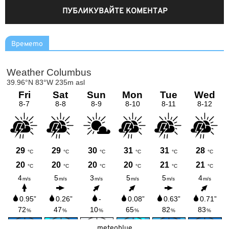
Времето
meteoblue