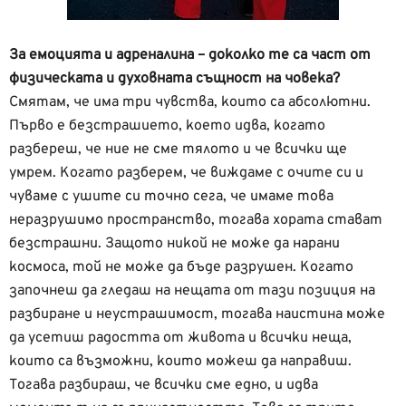
За емоцията и адреналина – доколко те са част от
физическата и духовната същност на човека?
Смятам, че има три чувства, които са абсолютни.
Първо е безстрашието, което идва, когато
разбереш, че ние не сме тялото и че всички ще
умрем. Когато разберем, че виждаме с очите си и
чуваме с ушите си точно сега, че имаме това
неразрушимо пространство, тогава хората стават
безстрашни. Защото никой не може да нарани
космоса, той не може да бъде разрушен. Когато
започнеш да гледаш на нещата от тази позиция на
разбиране и неустрашимост, тогава наистина може
да усетиш радостта от живота и всички неща,
които са възможни, които можеш да направиш.
Тогава разбираш, че всички сме едно, и идва