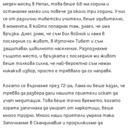
меден месец в Непал, това беше 68-ма година и
останахме малко или повече за около три години. Учих
се от различни тибетски учители, беше удивително,
в момента, в който попаднах там, знаех, че има
връзка. Днес знам, че съм бил войник и лама в
последния си живот, в Източен Тибет и съм
защитавал цивилното население. Разпознахме
същото място, и връзката с последния ми живот
беше толкова силна, че най-вероятно съм нямал
никакъв избор, просто е трябвало да го направя.
Когато се върнахме през 72-ра, Лама ни беше казал, че
трябва да разбера дали нашите приятели искат да
учат медитация. Това беше точно времето, когато
хората започнаха да умират от наркотици, беше
много трудно. Много наши приятели умряха така.
Започнахме в Скандинавия и продължихме да