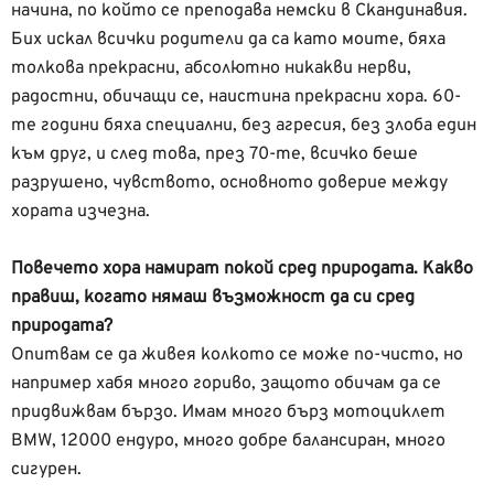
начина, по който се преподава немски в Скандинавия.
Бих искал всички родители да са като моите, бяха
толкова прекрасни, абсолютно никакви нерви,
радостни, обичащи се, наистина прекрасни хора. 60-
те години бяха специални, без агресия, без злоба един
към друг, и след това, през 70-те, всичко беше
разрушено, чувството, основното доверие между
хората изчезна.
Повечето хора намират покой сред природата. Какво
правиш, когато нямаш възможност да си сред
природата?
Опитвам се да живея колкото се може по-чисто, но
например хабя много гориво, защото обичам да се
придвижвам бързо. Имам много бърз мотоциклет
BMW, 12000 ендуро, много добре балансиран, много
сигурен.