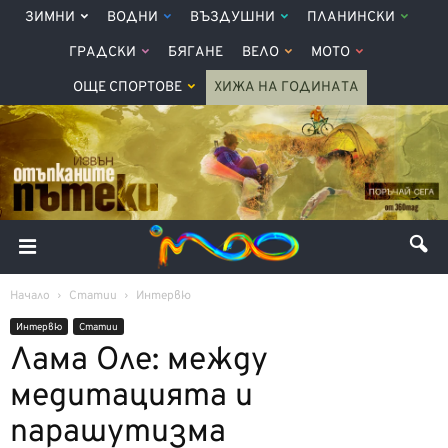
ЗИМНИ
ВОДНИ
ВЪЗДУШНИ
ПЛАНИНСКИ
ГРАДСКИ
БЯГАНЕ
ВЕЛО
МОТО
ОЩЕ СПОРТОВЕ
ХИЖА НА ГОДИНАТА
Начало
Статии
Интервю
Интервю
Статии
Лама Оле: между
медитацията и
парашутизма