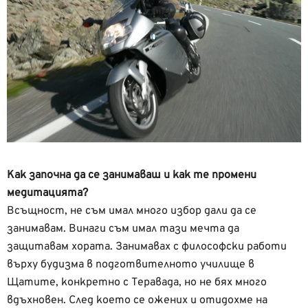
Как започна да се занимаваш и как те промени
медитацията?
Всъщност, не съм имал много избор дали да се
занимавам. Винаги съм имал тази мечта да
защитавам хората. Занимавах с философски работи
върху будизма в подготвителното училище в
Щатите, конкретно с Теравада, но не бях много
вдъхновен. След което се ожених и отидохме на