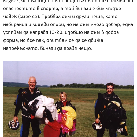
казвал, че пълноценният нощен живот те спасява от
опасностите в спорта, а той винаги е бил мъдър
човек (смее се). Пробвал съм и други неща, като
набирания и лицеви опори, но не съм много добър, една
успявам да направя 10-20, изобщо не съм в добра
форма, но все пак, опитвам се да се движа
непрекъснато, винаги да правя нещо.