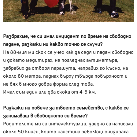
Разбрахме, че си имал инцидент по време на свободно
падане, разкажи ни какво точно се случи?
На 88-мия ми скок се учех как да седя и падам свободно
и докато медитирах, не погледнах алтиметъра,
забравих да отворя парашута, направих го късно, на
около 80 метра, паднах върху твърда повърхност и
не бях в много добра форма след това.
Имал съм един или два скока от 4-5 км.
Разкажи ни повече за твоето семейство, с какво се
занимаваш в свободното си време?
Родителите ми са интелектуалци, заедно са написали
около 50 книги, които наистина революционизираха