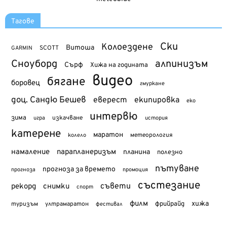
Тагове
Ски
Колоездене
Витоша
SCOTT
GARMIN
Сноуборд
алпинизъм
Сърф
Хижа на годината
видео
бягане
боровец
гмуркане
доц. Сандю Бешев
еверест
екипировка
еко
интервю
зима
изкачване
история
игра
катерене
маратон
метеорология
колело
намаление
парапланеризъм
планина
полезно
пътуване
прогноза за времето
прогноза
промоция
състезание
съвети
рекорд
снимки
спорт
филм
хижа
туризъм
фрийрайд
ултрамаратон
фестивал