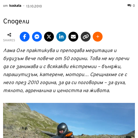
от
koskata
-
0
13.10.2010
Сподели
SHARES
Лама Оле практикува и преподава медитация и
будизъм вече повече от 50 години. Това не му пречи
да се занимава и с всякакви екстремии – бънджи,
парашутизъм, катерене, мотори… Срещнахме се с
него през 2010 година, за да си поговорим – за духа,
тялото, адреналина и цеността на живота.