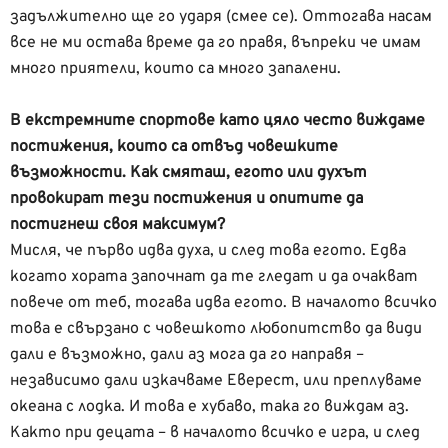
задължително ще го ударя (смее се). Оттогава насам
все не ми остава време да го правя, въпреки че имам
много приятели, които са много запалени.
В екстремните спортове като цяло често виждаме
постижения, които са отвъд човешките
възможности. Как смяташ, егото или духът
провокират тези постижения и опитите да
постигнеш своя максимум?
Мисля, че първо идва духа, и след това егото. Едва
когато хората започнат да те гледат и да очакват
повече от теб, тогава идва егото. В началото всичко
това е свързано с човешкото любопитство да види
дали е възможно, дали аз мога да го направя –
независимо дали изкачваме Еверест, или преплуваме
океана с лодка. И това е хубаво, така го виждам аз.
Както при децата – в началото всичко е игра, и след