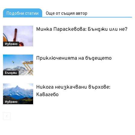
Подобни статии
Още от същия автор
Минка Параскевова: Бънджи или не?
Избрано
Приключенията на бъдещето
Бънджи
Никога неизкачвани върхове:
Кавагебо
Избрано