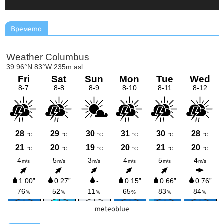
Времето
meteoblue