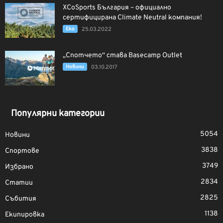
XCoSports България – официално
сертифицирана Climate Neutral компания!
Еко
25.03.2022
„Спотчето“ става Basecamp Outlet
Новини
03.10.2017
Популярни категории
5054
Новини
3838
Спортове
3749
Избрано
2834
Статии
2825
Събития
1138
Екипировка