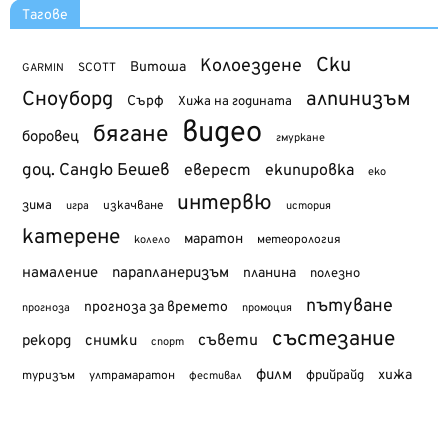
Тагове
Ски
Колоездене
Витоша
SCOTT
GARMIN
Сноуборд
алпинизъм
Сърф
Хижа на годината
видео
бягане
боровец
гмуркане
доц. Сандю Бешев
еверест
екипировка
еко
интервю
зима
изкачване
история
игра
катерене
маратон
метеорология
колело
намаление
парапланеризъм
планина
полезно
пътуване
прогноза за времето
прогноза
промоция
състезание
съвети
рекорд
снимки
спорт
филм
хижа
туризъм
фрийрайд
ултрамаратон
фестивал