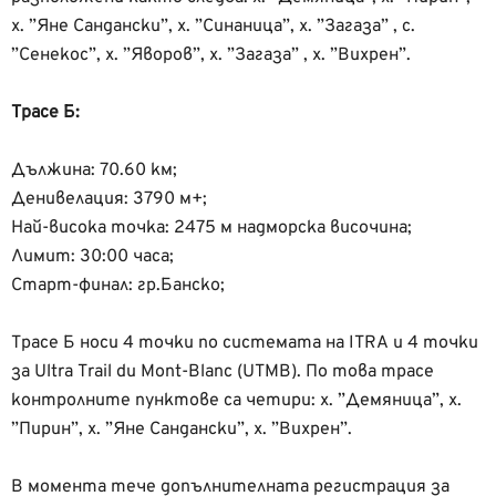
х. ”Яне Сандански”, х. ”Синаница”, х. ”Загаза” , с.
”Сенекос”, х. ”Яворов”, х. ”Загаза” , х. ”Вихрен”.
Трасе Б:
Дължина: 70.60 км;
Денивелация: 3790 м+;
Най-висока точка: 2475 м надморска височина;
Лимит: 30:00 часа;
Старт-финал: гр.Банско;
Трасе Б носи 4 точки по системата на ITRA и 4 точки
за Ultra Trail du Mont-Blanc (UTMB). По това трасе
контролните пунктове са четири: х. ”Демяница”, х.
”Пирин”, х. ”Яне Сандански”, х. ”Вихрен”.
В момента тече допълнителната регистрация за