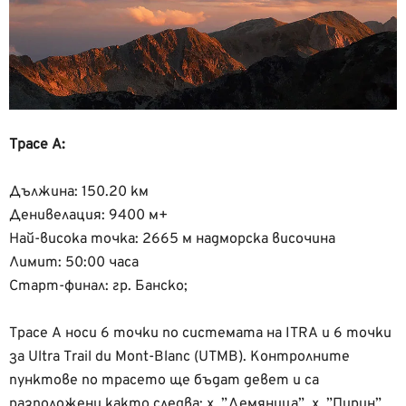
Трасе А:
Дължина: 150.20 км
Денивелация: 9400 м+
Най-висока точка: 2665 м надморска височина
Лимит: 50:00 часа
Старт-финал: гр. Банско;
Трасе А носи 6 точки по системата на ITRA и 6 точки
за Ultra Trail du Mont-Blanc (UTMB). Контролните
пунктове по трасето ще бъдат девет и са
разположени както следва: х. ”Демяница”, х. ”Пирин”,