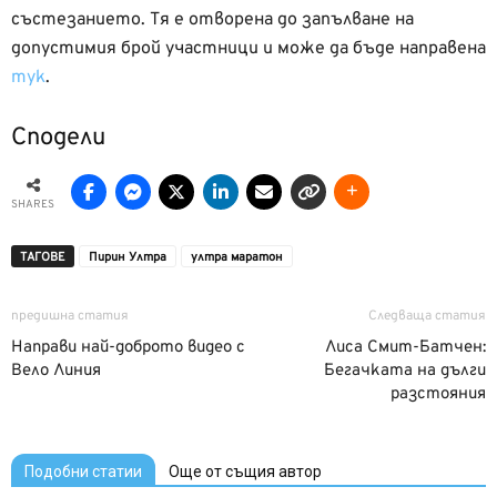
състезанието. Тя е отворена до запълване на
допустимия брой участници и може да бъде направена
тук
.
Сподели
SHARES
ТАГОВЕ
Пирин Ултра
ултра маратон
предишна статия
Следваща статия
Направи най-доброто видео с
Лиса Смит-Батчен:
Вело Линия
Бегачката на дълги
разстояния
Подобни статии
Още от същия автор