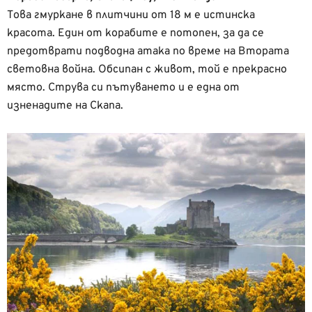
Това гмуркане в плитчини от 18 м е истинска
красота. Един от корабите е потопен, за да се
предотврати подводна атака по време на Втората
световна война. Обсипан с живот, той е прекрасно
място. Струва си пътуването и е една от
изненадите на Скапа.