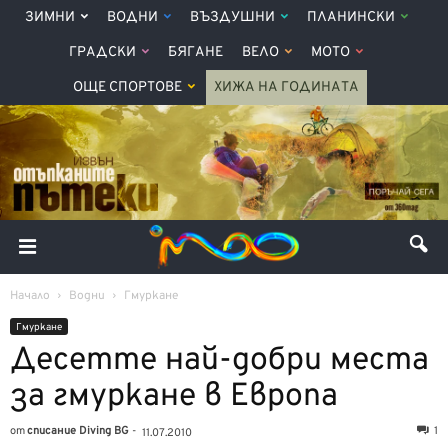
ЗИМНИ
ВОДНИ
ВЪЗДУШНИ
ПЛАНИНСКИ
ГРАДСКИ
БЯГАНЕ
ВЕЛО
МОТО
ОЩЕ СПОРТОВЕ
ХИЖА НА ГОДИНАТА
Начало
Водни
Гмуркане
Гмуркане
Десетте най-добри места
за гмуркане в Европа
от
списание Diving BG
-
1
11.07.2010