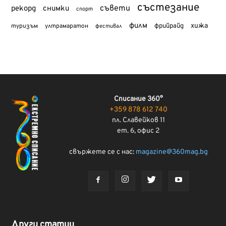
състезание
съвети
рекорд
снимки
спорт
филм
хижа
туризъм
фрийрайд
ултрамаратон
фестивал
Списание 360°
+359 878 612 740
пл. Славейков 11
ет. 6, офис 2
свържете се с нас:
magazine@360mag.bg
Други статии