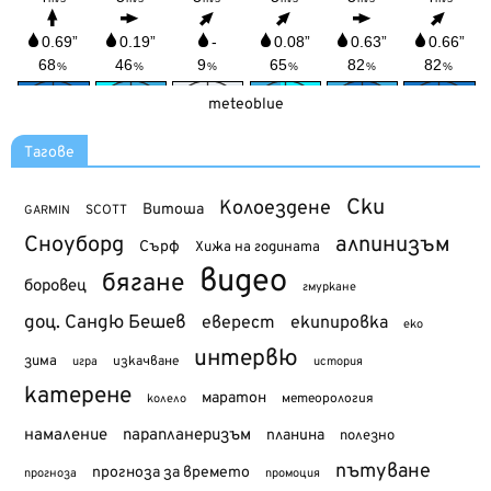
meteoblue
Тагове
Ски
Колоездене
Витоша
SCOTT
GARMIN
Сноуборд
алпинизъм
Сърф
Хижа на годината
видео
бягане
боровец
гмуркане
доц. Сандю Бешев
еверест
екипировка
еко
интервю
зима
изкачване
история
игра
катерене
маратон
метеорология
колело
намаление
парапланеризъм
планина
полезно
пътуване
прогноза за времето
прогноза
промоция