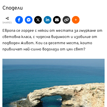
Сподели
SHARES
Европа се гордее с някои от местата за гмуркане от
световна класа, с чудесна видимост и изобилие от
подводен живот. Кои са десетте места, които
привличат най-силно водолази от цял свят?