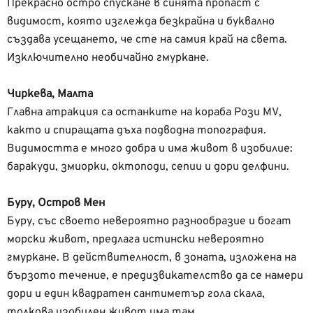
Прекрасно остро спускане в синята пропаст с
видимост, която изглежда безкрайна и буквално
създава усещането, че сте на самия край на света.
Изключително необичайно гмуркане.
Чиркева, Малта
Главна атракция са останките на кораба Рози MV,
както и спиращата дъха подводна топография.
Видимостта е много добра и има живот в изобилие:
баракуди, змиорки, октоподи, сепии и дори делфини.
Буру, Остров Мен
Буру, със своето невероятно разнообразие и богат
морски живот, предлага истински невероятно
гмуркане. В действителност, в зоната, изложена на
бързото течение, е предизвикателство да се намери
дори и един квадратен сантиметър гола скала,
толкова изобилен живот има там.