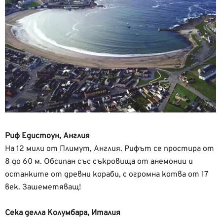
Риф Едистоун, Англия
На 12 мили от Плимут, Англия. Рифът се простира от
8 до 60 м. Обсипан със съкровища от анемонии и
останките от древни кораби, с огромна котва от 17
век. Зашеметяващ!
Сека делла Колумбара, Италия