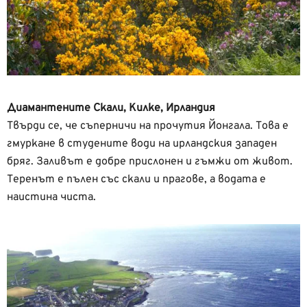
Диамантените Скали, Килке, Ирландия
Твърди се, че съперничи на прочутия Йонгала. Това е
гмуркане в студените води на ирландския западен
бряг. Заливът е добре прислонен и гъмжи от живот.
Теренът е пълен със скали и прагове, а водата е
наистина чиста.