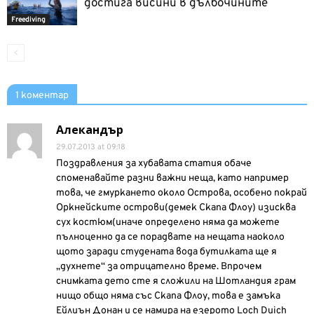
достига висини в дълбочините
Freediving
1 коментар
Алекандър
29.07.2013 at 09:18
Поздравления за хубавата статия обаче
споменавайте разни важни неща, като например
това, че гмуркането около Острова, особено покрай
Оркнейските острови(демек Скапа Флоу) изисква
сух костюм(иначе определено няма да можете
пълноценно да се порадвате на нещата наоколо
щото заради студената вода бутилката ще я
„духнете“ за отрицателно време. Впрочем
снимката дето сте я сложили на Шотландия грам
нищо общо няма със Скапа Флоу, това е замъка
Ейлиън Донан и се намира на езерото Loch Duich