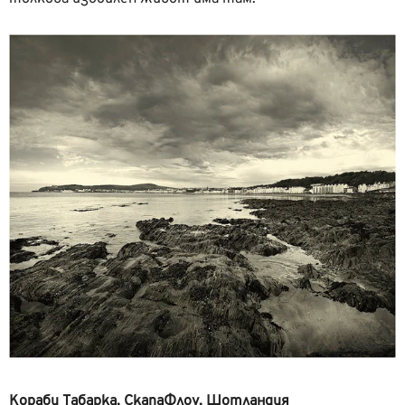
Кораби Табарка, СкапаФлоу, Шотландия