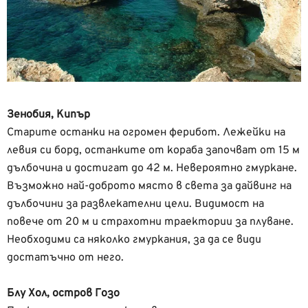
Зенобия, Кипър
Старите останки на огромен ферибот. Лежейки на
левия си борд, останките от кораба започват от 15 м
дълбочина и достигат до 42 м. Невероятно гмуркане.
Възможно най-доброто място в света за дайвинг на
дълбочини за развлекателни цели. Видимост на
повече от 20 м и страхотни траектории за плуване.
Необходими са няколко гмуркания, за да се види
достатъчно от него.
Блу Хол, остров Гозо