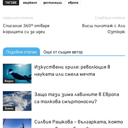
ТАГОВЕ
гмуркане
дестинации
европа
предишна статия
Следваща статия
Списание 360º отваря
Висш пилотаж с Али
корицата си за идеи
Озтюрк
Подобни статии
Още от същия автор
Изкуствени хриле: революция в
науката или смела мечта
Водни
Защо тази зима лавините в Европа
са толкова смъртоносни?
Зимни
Силвия Рашкова – българката, която