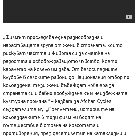
„Филмът проследява една разнообразна и
нарастващата група от жени в страната, които
рискуват честта и живота си за сметка на
радостта и освобождаващото чувство, което
карането на колело им дава. От велосипедните
клубове в селските райони до Националния отбор по
колоездене, тези жени въвеждат нова ера за
страната си и бавно пробуждане към неизбежната
културна промяна.“ – казват за Afghan Cycles
създателите му. „Преплетени, историите на
колоездачките в този филм ни водят на
пътешествие в страна на красотата и
противоречия, през десетилетия на катаклизми и