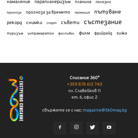
намаление
парапланеризъм
планина
полезно
пътуване
прогноза за времето
прогноза
промоция
състезание
съвети
рекорд
снимки
спорт
филм
хижа
туризъм
фрийрайд
ултрамаратон
фестивал
Списание 360°
+359 878 612 740
пл. Славейков 11
ет. 6, офис 2
свържете се с нас:
magazine@360mag.bg