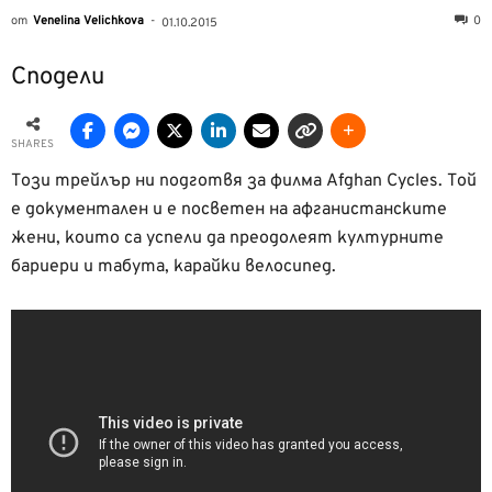
от
Venelina Velichkova
-
0
01.10.2015
Сподели
SHARES
Този трейлър ни подготвя за филма Afghan Cycles. Той
е документален и е посветен на афганистанските
жени, които са успели да преодолеят културните
бариери и табута, карайки велосипед.