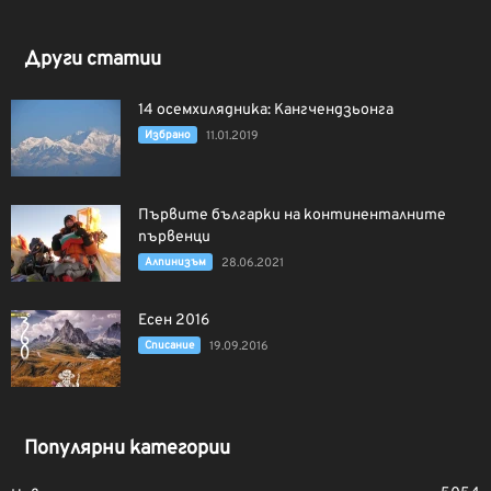
Други статии
14 осемхилядника: Кангчендзьонга
Избрано
11.01.2019
Първите българки на континенталните
първенци
Алпинизъм
28.06.2021
Есен 2016
Списание
19.09.2016
Популярни категории