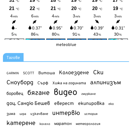
meteoblue
Тагове
Ски
Колоездене
Витоша
SCOTT
GARMIN
Сноуборд
алпинизъм
Сърф
Хижа на годината
видео
бягане
боровец
гмуркане
доц. Сандю Бешев
еверест
екипировка
еко
интервю
зима
изкачване
история
игра
катерене
маратон
метеорология
колело