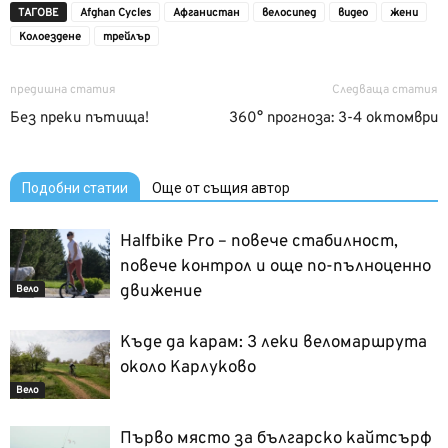
ТАГОВЕ
Afghan Cycles
Aфганистан
велосипед
видео
жени
Колоездене
трейлър
предишна статия
Следваща статия
Без преки пътища!
360° прогноза: 3-4 октомври
Подобни статии
Още от същия автор
Halfbike Pro – повече стабилност,
повече контрол и още по-пълноценно
движение
Вело
Къде да карам: 3 леки веломаршрута
около Карлуково
Вело
Първо място за българско кайтсърф