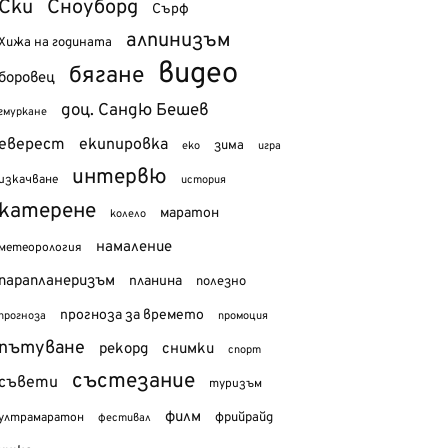
Ски
Сноуборд
Сърф
алпинизъм
Хижа на годината
видео
бягане
боровец
доц. Сандю Бешев
гмуркане
еверест
екипировка
зима
еко
игра
интервю
изкачване
история
катерене
маратон
колело
намаление
метеорология
парапланеризъм
планина
полезно
прогноза за времето
прогноза
промоция
пътуване
рекорд
снимки
спорт
състезание
съвети
туризъм
филм
фрийрайд
ултрамаратон
фестивал