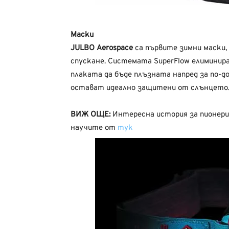
Маски
JULBO Aerospace
са първите зимни маски,
спускане. Системата SuperFlow елиминир
плаката да бъде плъзната напред за по-д
остават идеално защитени от слънцето
ВИЖ ОЩЕ:
Интересна история за пионери
научите от
тук