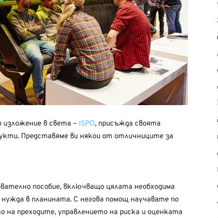
о изложение в света –
ISPO
, присъжда своята
дукти. Представяме ви някои от отличниците за
ователно пособие, включващо цялата необходима
 нужда в планината. С негова помощ научавате по
о на преходите, управлението на риска и оценката