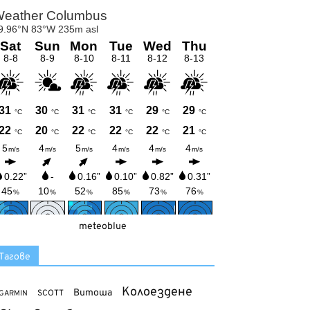
meteoblue
Тагове
Колоездене
Витоша
SCOTT
GARMIN