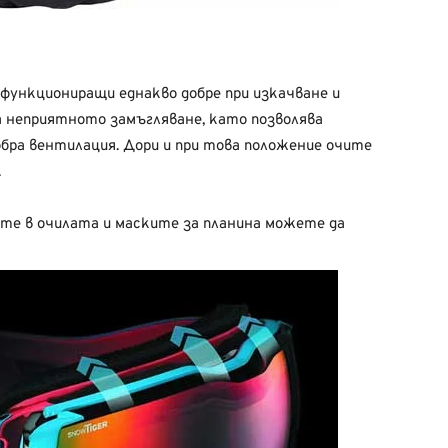
 функциониращи еднакво добре при изкачване и
а неприятното замъгляване, като позволява
обра вентилация. Дори и при това положение очите
.
те в очилата и маските за планина можете да