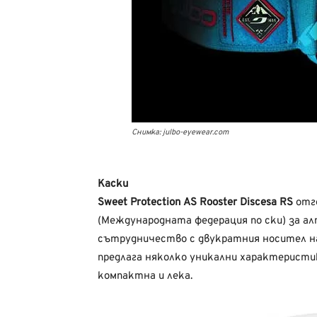
Снимка: julbo-eyewear.com
Каски
Sweet Protection AS Rooster Discesa RS
отго
(Международната федерация по ски) за ал
сътрудничество с двукратния носител на
предлага няколко уникални характеристи
компактна и лека.