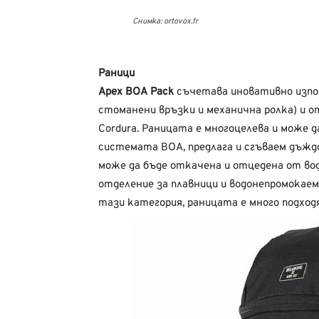
Снимка: ortovox.fr
Раници
Apex BOA Pack
съчетава иновативно изпо
стоманени връзки и механична ролка) и 
Cordura. Раницата е многоцелева и може д
системата BOA, предлага и сгъваем дъждо
може да бъде откачена и отцедена от во
отделение за плавници и водонепромокаем
тази категория, раницата е много подходя