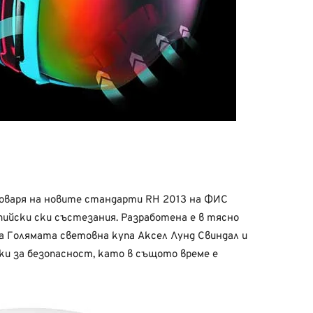
варя на новите стандарти RH 2013 на ФИС
пийски ски състезания. Разработена е в тясно
 Голямата световна купа Аксел Лунд Свиндал и
ки за безопасност, като в същото време е