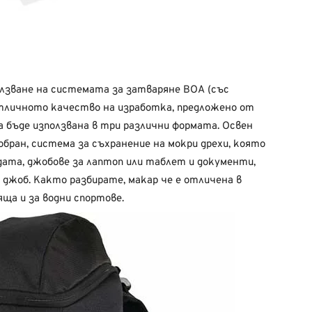
лзване на системата за затваряне BOA (със
отличното качество на изработка, предложено от
а бъде използвана в три различни формата. Освен
бран, система за съхранение на мокри дрехи, която
дата, джобове за лаптоп или таблет и документи,
 джоб. Както разбирате, макар че е отличена в
ща и за водни спортове.