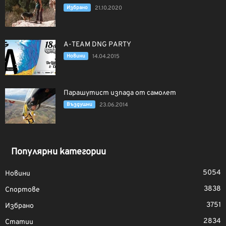
Избрано
21.10.2020
A-TEAM DNG PARTY
Новини
14.04.2015
Парашутист изпада от самолет
Въздушни
23.06.2014
Популярни категории
5054
Новини
3838
Спортове
3751
Избрано
2834
Статии