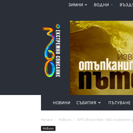
ЗИМНИ
ВОДНИ
ВЪЗД
Списание
360°
НОВИНИ
СЪБИТИЯ
ПЪТУВАНЕ
Начало
Новини
ISPO Brand New: Най-голямото
Новини