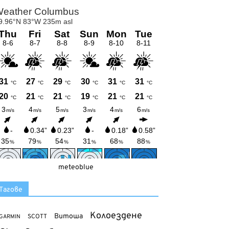
meteoblue
Тагове
Колоездене
Витоша
SCOTT
GARMIN