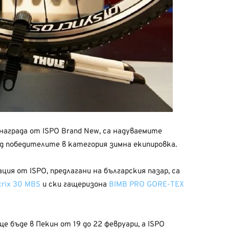
награда от ISPO Brand New, са надуваемите
д победителите в категория зимна екипировка.
ция от ISPO, предлагани на българския пазар, са
trix 30 MBS
и ски гащеризона
BIMB PRO GORE-TEX
 бъде в Пекин от 19 до 22 февруари, а ISPO