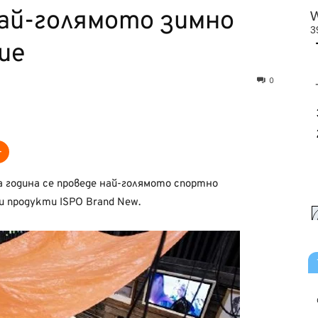
Най-голямото зимно
ие
0
а година се проведе най-голямото спортно
 продукти ISPO Brand New.