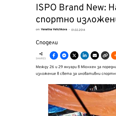
ISPO Brand New: 
спортно изложен
от
Venelina Velichkova
-
01.02.2014
Сподели
SHARES
Между 26 и 29 януари в Мюнхен за поредн
изложение в света за иновативни спортни