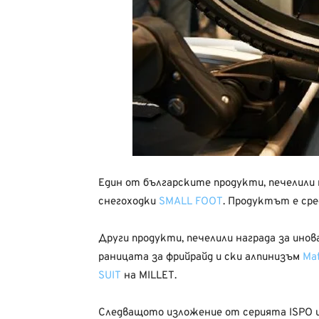
Един от българските продукти, печелили 
снегоходки
SMALL FOOT
. Продуктът е сре
Други продукти, печелили награда за инова
раницата за фрийрайд и ски алпинизъм
Ma
SUIT
на MILLET.
Следващото изложение от серията ISPO ще