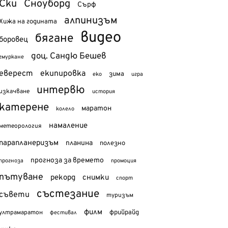
Ски
Сноуборд
Сърф
алпинизъм
Хижа на годината
видео
бягане
боровец
доц. Сандю Бешев
гмуркане
еверест
екипировка
зима
еко
игра
интервю
изкачване
история
катерене
маратон
колело
намаление
метеорология
парапланеризъм
планина
полезно
прогноза за времето
прогноза
промоция
пътуване
рекорд
снимки
спорт
състезание
съвети
туризъм
филм
фрийрайд
ултрамаратон
фестивал