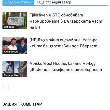
Подобни статии
Още от същия автор
Fjällräven и БТС обновяват
маркировката в Българската част
на Е4
Избрано
(НЕ)възможно оцеляване: Уедърс,
който бе изоставен под Еверест
Алпинизъм
Abisko Wool Hoodie: баланс между
движение, комфорт и отговорност
Екипировка
ВАШИЯТ КОМЕНТАР