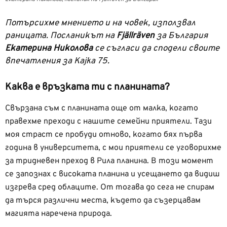
Потърсихме мнението и на човек, използвал
раницата. Посланикът на
Fjällräven
за България
Екатерина Николова
се съгласи да сподели своите
впечатления за Kajka 75.
Каква е връзката ти с планината?
Свързана съм с планината още от малка, когато
правехме преходи с нашите семейни приятели. Тази
моя страст се пробуди отново, когато бях първа
година в университета, с мои приятели се уговорихме
за тридневен преход в Рила планина. В този момент
се запознах с високата планина и усещането да видиш
изгрева сред облаците. От тогава до сега не спирам
да търся различни места, където да съзерцавам
магията наречена природа.