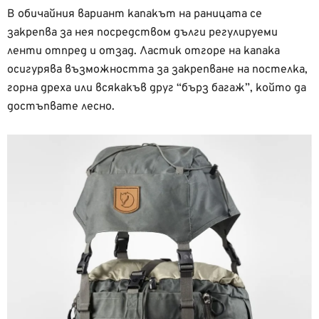
В обичайния вариант капакът на раницата се
закрепва за нея посредством дълги регулируеми
ленти отпред и отзад. Ластик отгоре на капака
осигурява възможността за закрепване на постелка,
горна дреха или всякакъв друг “бърз багаж”, който да
достъпвате лесно.