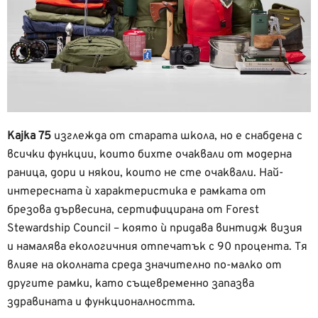
Kajka 75
изглежда от старата школа, но е снабдена с
всички функции, които бихте очаквали от модерна
раница, дори и някои, които не сте очаквали. Най-
интересната ѝ характеристика е рамката от
брезова дървесина, сертифицирана от Forest
Stewardship Council – която ѝ придава винтидж визия
и намалява екологичния отпечатък с 90 процента. Тя
влияе на околната среда значително по-малко от
другите рамки, като същевременно запазва
здравината и функционалността.