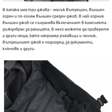
В капака има три джоба – малък вътрешен, външен
горен и по-голям външен среден джоб. В най-горния
външен джоб се съхранява включеният в комплекта
дъждобран за раницата. В него можете да приберете
и други неща, като например ръкавици и челник.
Вътрешният джоб е подходящ за документи,
ключове и други.