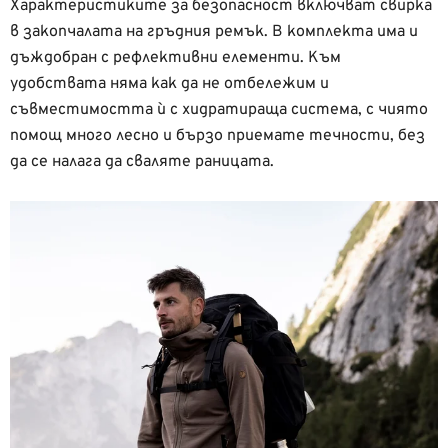
Характеристиките за безопасност включват свирка
в закопчалата на гръдния ремък. В комплекта има и
дъждобран с рефлективни елементи. Към
удобствата няма как да не отбележим и
съвместимостта ѝ с хидратираща система, с чиято
помощ много лесно и бързо приемате течности, без
да се налага да сваляте раницата.