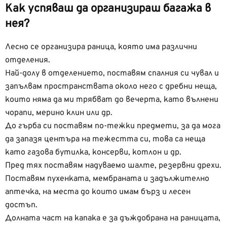
Как успяваш да организираш багажа в
нея?
Лесно се организира раница, която има различни
отделения.
Най-долу в отделението, поставям спалния си чувал и
запълвам пространствата около него с дребни неща,
които няма да ми трябват до вечерта, като вълнени
чорапи, мерино клин или др.
До гърба си поставям по-тежки предмети, за да мога
да запазя центъра на тежестта си, това са неща
като газова бутилка, консерви, котлон и др.
Пред тях поставям надуваемо шалте, резервни дрехи.
Поставям пухенката, мембраната и задължително
аптечка, на места до които имам бърз и лесен
достъп.
Долната част на капака е за дъждобрана на раницата,