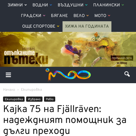
ЗИМНИ
ВОДНИ
ВЪЗДУШНИ
ПЛАНИНСКИ
ГРАДСКИ
БЯГАНЕ
ВЕЛО
МОТО
ОЩЕ СПОРТОВЕ
ХИЖА НА ГОДИНАТА
Начало
Екипировка
Екипировка
Избрано
Ревю
Kajka 75 нa Fjällräven:
надеждният помощник за
дълги преходи