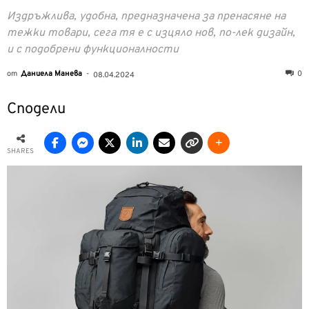
Издръжлива, удобна, предназначена за пренасяне на
тежки товари, сега тя е с изцяло нов, по-лек дизайн,
и с подобрени функционалности
от
Даниела Манева
-
0
08.04.2024
Сподели
SHARES