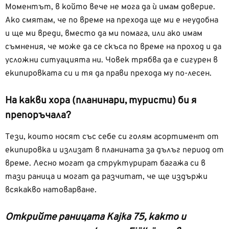
Моментът, в който вече не мога да ѝ имам доверие.
Ако смятам, че по време на прехода ще ми е неудобна
и ще ми вреди, вместо да ми помага, или ако имам
съмнения, че може да се скъса по време на проход и да
усложни ситуацията ни. Човек трябва да е сигурен в
екипировката си и тя да прави прехода му по-лесен.
На какви хора (планинари, туристи) би я
препоръчала?
Тези, които носят със себе си голям асортимент от
екипировка и излизат в планината за дълъг период от
време. Лесно могат да структурират багажа си в
тази раница и могат да разчитат, че ще издържи
всякакво натоварване.
Открийте раницата Kajka 75, както и