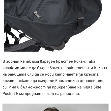
В горния капак има вграден кръстен колан. Така
капакът може да бъде свален и прикрепен към колана
на раницата или да се носи като чанта за кръста,
когато искате да следите внимателно ценностите
си. Има и възможност за прикрепване на Kajka Side
Pocket към предната част на раницата.