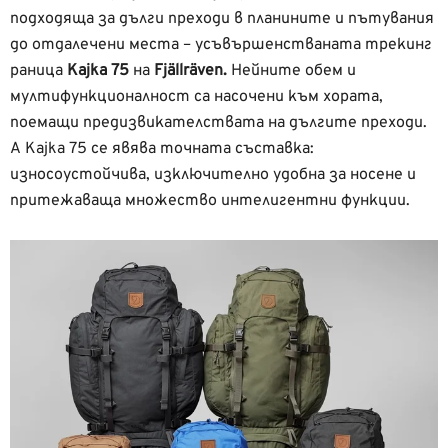
подходяща за дълги преходи в планините и пътувания
до отдалечени места – усъвършенстваната трекинг
раница
Kajka 75
нa
Fjällräven.
Нейните обем и
мултифункционалност са насочени към хората,
поемащи предизвикателствата на дългите преходи.
А Kajka 75 се явява точната съставка:
износоустойчива, изключително удобна за носене и
притежаваща множество интелигентни функции.