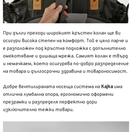
При дълги преходи широкият кръстен колан ще ви
осигури висока степен на комфорт. Той е цяло парче и
е разположен под кръстна подложка с допълнително
омекотяване и дишаща мрежа. Самият колан е твърд
и немачкаем, което осигурява по-добро разпределение
на товара и дългосрочни здравина и товароносимост.
Добре вентилираната носеща система на
Kajka
има
отлична лумбална опора, ергономично оформени
презрамки и разпределя перфектно дори
изключително тежки товари.