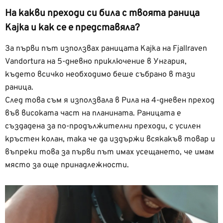
На какви преходи си била с твоята раница
Kajka и как се е представяла?
За първи път използвах раницата Kajka на Fjallraven
Vandortura на 5-дневно приключение в Унгария,
където всичко необходимо беше събрано в тази
раница.
След това съм я използвала в Рила на 4-дневен преход
във високата част на планината. Раницата е
създадена за по-продължителни преходи, с усилен
кръстен колан, така че да издържи всякакъв товар и
въпреки това за първи път имах усещането, че имам
място за още принадлежности.