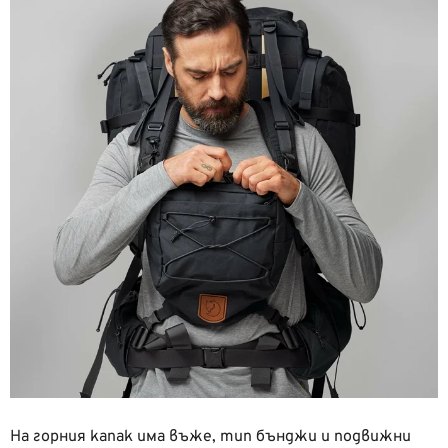
На горния капак има въже, тип бънджи и подвижни