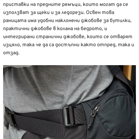
приставки на предните ремъци, които могат да се
използват за щеки и за ледорези. Освен това
раницата има удобни наклонени джобове за бутилки,
практични джобове в колана на бедрото, и
интегрирани странични джобове, които се отварят
изцяло, така че да са достъпни както отпред, така и
отзад.