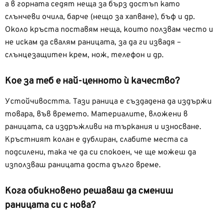
а в горната седят неща за бърз достъп като
слънчеви очила, барче (нещо за хапване), бъф и др.
Около кръста поставям неща, които ползвам често и
не искам да свалям раницата, за да ги извадя –
слънцезащитен крем, нож, телефон и др.
Кое за теб е най-ценното ѝ качество?
Устойчивостта. Тази раница е създадена да издържи
товара, във времето. Материалите, вложени в
раницата, са издръжливи на търкания и износване.
Кръстният колан е дублиран, слабите места са
подсилени, така че да си спокоен, че ще можеш да
използваш раницата доста дълго време.
Кога обикновено решаваш да смениш
раницата си с нова?