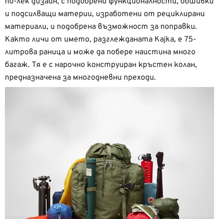
по-лек дизайн, с подобрени функционалности, обшивки
и подсилващи материи, изработени от рециклирани
материали, и подобрена възможност за поправки.
Както личи от името, разглежданата Kajka, е 75-
литрова раница и може да побере наистина много
багаж. Тя е с нарочно конструиран кръстен колан,
предназначена за многодневни преходи.