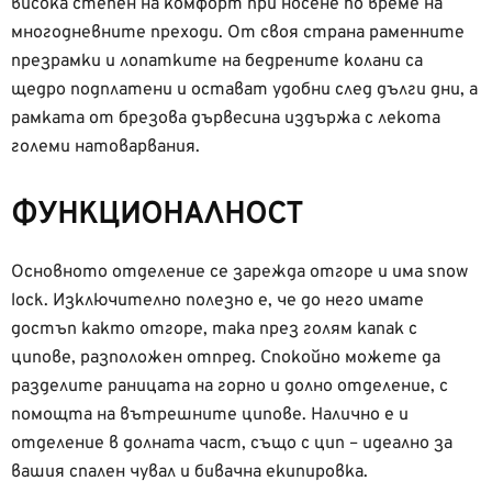
висока степен на комфорт при носене по време на
многодневните преходи. От своя страна раменните
презрамки и лопатките на бедрените колани са
щедро подплатени и остават удобни след дълги дни, а
рамката от брезова дървесина издържа с лекота
големи натоварвания.
ФУНКЦИОНАЛНОСТ
Основното отделение се зарежда отгоре и има snow
lock. Изключително полезно е, че до него имате
достъп както отгоре, така през голям капак с
ципове, разположен отпред. Спокойно можете да
разделите раницата на горно и долно отделение, с
помощта на вътрешните ципове. Налично е и
отделение в долната част, също с цип – идеално за
вашия спален чувал и бивачна екипировка.