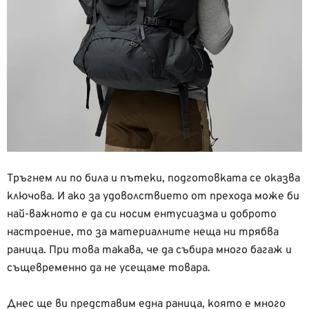
Тръгнем ли по била и пътеки, подготовката се оказва
ключова. И ако за удоволствието от прехода може би
най-важното е да си носим ентусиазма и доброто
настроение, то за материалните неща ни трябва
раница. При това такава, че да събира много багаж и
същевременно да не усещаме товара.
Днес ще ви представим една раница, която е много