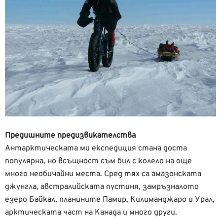
Предишните предизвикателства
Антарктическата ми експедиция стана доста
популярна, но всъщност съм бил с колело на още
много необичайни места. Сред тях са амазонската
джунгла, австралийската пустиня, замръзналото
езеро Байкал, планините Памир, Килиманджаро и Урал,
арктическата част на Канада и много други.