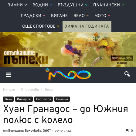
ЗИМНИ
ВОДНИ
ВЪЗДУШНИ
ПЛАНИНСКИ
ГРАДСКИ
БЯГАНЕ
ВЕЛО
МОТО
ОЩЕ СПОРТОВЕ
ХИЖА НА ГОДИНАТА
Начало
Спортове
Вело
Вело
Интервю
Спортове
Статии
Хуан Гранадос – до Южния
полюс с колело
от
Венелина Величкова, 360°
-
0
22.12.2014