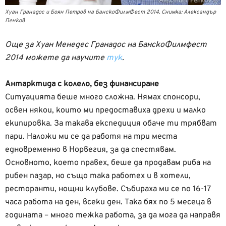
Хуан Гранадос и Боян Петров на БанскоФилмФест 2014. Снимка: Александър
Пенков
Още за Хуан Менедес Гранадос на БанскоФилмфест
2014 можете да научите
тук
.
Антарктида с колело, без финансиране
Ситуацията беше много сложна. Нямах спонсори,
освен някои, които ми предоставиха дрехи и малко
екипировка. За такава експедиция обаче ти трябват
пари. Наложи ми се да работя на три места
едновременно в Норвегия, за да спестявам.
Основното, което правех, беше да продавам риба на
рибен пазар, но също така работех и в хотели,
ресторанти, нощни клубове. Събираха ми се по 16-17
часа работа на ден, всеки ден. Така бях по 5 месеца в
годината – много тежка работа, за да мога да направя