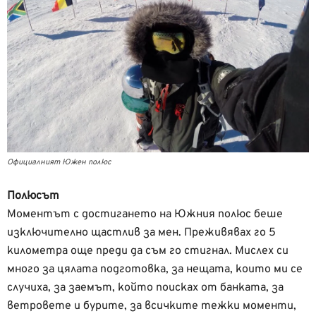
Официалният Южен полюс
Полюсът
Моментът с достигането на Южния полюс беше
изключително щастлив за мен. Преживявах го 5
километра още преди да съм го стигнал. Мислех си
много за цялата подготовка, за нещата, които ми се
случиха, за заемът, който поисках от банката, за
ветровете и бурите, за всичките тежки моменти,