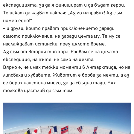
експедицията, за да я финишират и да бъдат герои.
Те искат да казват накрая: „Аз го направих! Аз съм
номер едно!“
– и други, които правят приключението заради
самото приключение, не заради целта му. Те му се
наслаждават истински, през цялото време.
Аз съм от втория тип хора. Радвам се на цялата
експедиция, на пътя, не само на целта.
Вярно е, че имах тежки моменти в Антарктида, но не
липсваха и хубавите. Животът е борба за мечти, а аз
се борих наистина много, за да сбъдна тази. Бях
толкова щастлив да съм там.