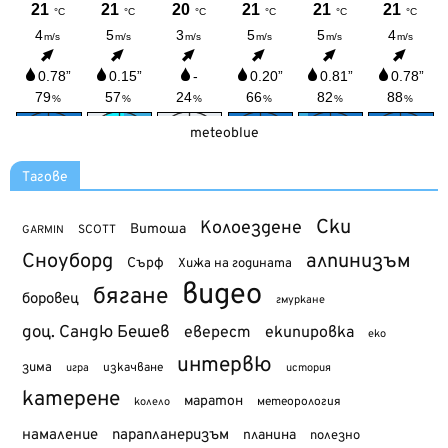
meteoblue
Тагове
Ски
Колоездене
Витоша
SCOTT
GARMIN
Сноуборд
алпинизъм
Сърф
Хижа на годината
видео
бягане
боровец
гмуркане
доц. Сандю Бешев
еверест
екипировка
еко
интервю
зима
изкачване
история
игра
катерене
маратон
метеорология
колело
намаление
парапланеризъм
планина
полезно