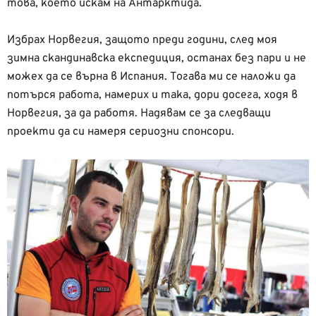
това, което искам на Антарктида.
Избрах Норвегия, защото преди години, след моя
зимна скандинавска експедиция, останах без пари и не
можех да се върна в Испания. Тогава ми се наложи да
потърся работа, намерих и така, дори досега, ходя в
Норвегия, за да работя. Надявам се за следващи
проекти да си намеря сериозни спонсори.