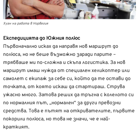
Хуан на работа в Норвегия
Експедицията до Южния полюс
Първоначално исках да направя нов маршрут до
полюса, но не беше възможно заради парите –
трябваше ми по-сложна и скъпа логистика. За нов
маршрут имаш нужда от специален хеликоптер или
самолет с екипаж за себе си, който да те остави до
точката, от която искаш да стартираш. Струва
ужасно много. Затова реших да тръгна с колелото си
по нормалния път, „нормален“ за други превозни
средства. Това е пътят на откривателите, първите
покорили полюса, но това не значи, че е най-
краткият.