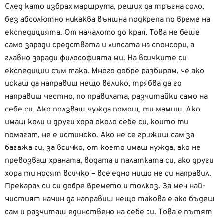
След като избрах маршрута, реших да тръгна соло,
без абсолютно никаква външна подкрепа по време на
експедицията. От началото до края. Това не беше
само заради средствата и липсата на спонсори, а
главно заради философията ми. На всичките си
експедиции съм така. Много добре разбирам, че ако
искаш да направиш нещо велико, трябва да го
направиш честно, по правилата, разчитайки само на
себе си. Ако ползваш чужда помощ, ти мамиш. Ако
имаш коли и други хора около себе си, които ти
помагат, не е истинско. Ако не се грижиш сам за
багажа си, за всичко, от което имаш нужда, ако не
превозваш храната, водата и палатката си, ако други
хора ти носят всичко – все едно нищо не си направил.
Прекарал си си добре времето и толкоз. За мен най-
чистият начин да направиш нещо такова е ако бъдеш
сам и разчиташ единствено на себе си. Това е пътят