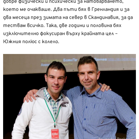
добре физически и психически за натоварването,
което ме очакваше. Два пъти бях в Гренландия и за
два месеца през зимата на север в Скандинавия, за да
тествам всичко. Така, две години и половина бях
изключително фокусиран върху крайната цел –
Южния полюс с колело.