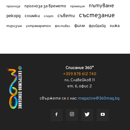
пътуване
прогноза за времето
прогноза
промоция
състезание
съвети
рекорд
снимки
спорт
филм
хижа
туризъм
фрийрайд
ултрамаратон
фестивал
Списание 360°
+359 878 612 740
пл. Славейков 11
ет. 6, офис 2
свържете се с нас:
magazine@360mag.bg