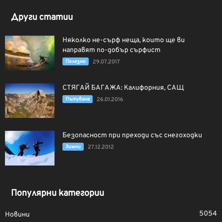
Други статии
Няколко не-сърф неща, които ще ви
направят по-добър сърфист
Полезно
29.07.2017
СТЯГАЙ БАГАЖА: Калифорния, САЩ
Пътуване
26.01.2016
Безопасност при преходи със снегоходки
Зимни
27.12.2012
Популярни категории
5054
Новини