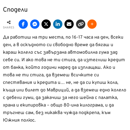
Сподели
SHARES
Да работиш на три места, по 16-17 часа на ден, всеки
ден, а в оскъдното си свободно време да бягаш и
караш колело със завързана автомобилна гума зад
себе си. И ако това не ти стига, да изтеглиш кредит
от банка, който години наред да изплащаш. Ако и
това не ти стига, да вземеш всичките си
спестявания и кредита и… не, не да си купиш кола,
къща или билет до Мавриций, а да вземеш едно колело
с дебели гуми, да закачиш за него шейна с палатка,
храна и екипировка – общо 80-ина килограма, и да
тръгнеш сам, без никаква чужда подкрепа, към
Южния полюс.