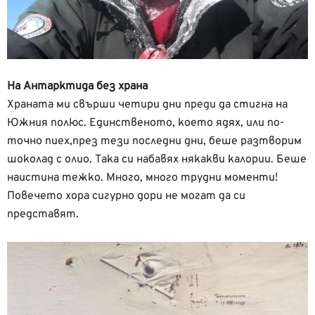
На Антарктида без храна
Храната ми свърши четири дни преди да стигна на
Южния полюс. Единственото, което ядях, или по-
точно пиех,през тези последни дни, беше разтворим
шоколад с олио. Така си набавях някакви калории. Беше
наистина тежко. Много, много трудни моменти!
Повечето хора сигурно дори не могат да си
представят.