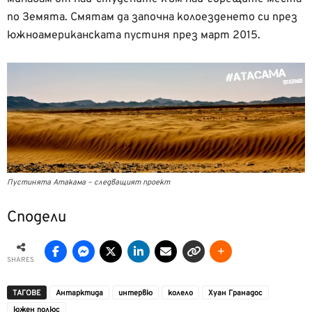
по Земята. Смятам да започна колоезденето си през
южноамериканската пустиня през март 2015.
Пустинята Атакама – следващият проект
Сподели
SHARES
ТАГОВЕ
Антарктида
интервю
колело
Хуан Гранадос
южен полюс