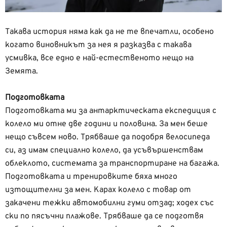
Такава история няма как да не те впечатли, особено
когато виновникът за нея я разказва с такава
усмивка, все едно е най-естественото нещо на
Земята.
Подготовката
Подготовката ми за антарктическата експедиция с
колело ми отне две години и половина. За мен беше
нещо съвсем ново. Трябваше да подобря велосипеда
си, аз имам специално колело, да усъвършенствам
облеклото, системата за транспортиране на багажа.
Подготовката и тренировките бяха много
изтощителни за мен. Карах колело с товар от
закачени тежки автомобилни гуми отзад; ходех със
ски по пясъчни плажове. Трябваше да се подготвя