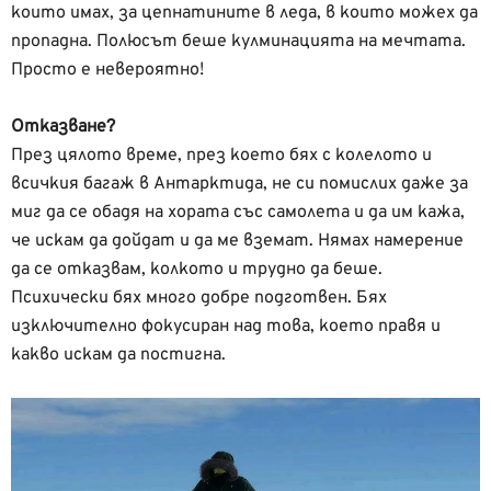
които имах, за цепнатините в леда, в които можех да
пропадна. Полюсът беше кулминацията на мечтата.
Просто е невероятно!
Отказване?
През цялото време, през което бях с колелото и
всичкия багаж в Антарктида, не си помислих даже за
миг да се обадя на хората със самолета и да им кажа,
че искам да дойдат и да ме вземат. Нямах намерение
да се отказвам, колкото и трудно да беше.
Психически бях много добре подготвен. Бях
изключително фокусиран над това, което правя и
какво искам да постигна.