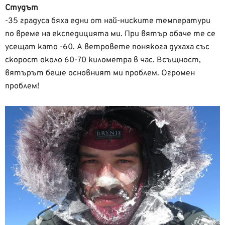
Студът
-35 градуса бяха едни от най-ниските температури
по време на експедицията ми. При вятър обаче те се
усещат като -60. А ветровете понякога духаха със
скорост около 60-70 километра в час. Всъщност,
вятърът беше основният ми проблем. Огромен
проблем!