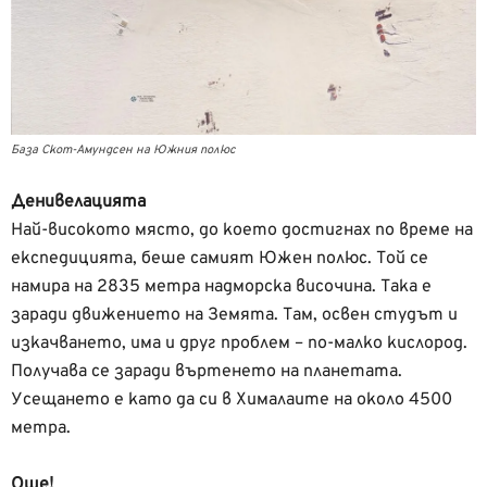
База Скот-Амундсен на Южния полюс
Денивелацията
Най-високото място, до което достигнах по време на
експедицията, беше самият Южен полюс. Той се
намира на 2835 метра надморска височина. Така е
заради движението на Земята. Там, освен студът и
изкачването, има и друг проблем – по-малко кислород.
Получава се заради въртенето на планетата.
Усещането е като да си в Хималаите на около 4500
метра.
Още!