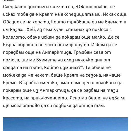
След като достигнах целта си, Южния полюс, не
исках това да е краят на експедицията ми. Исках още.
Обадих се на хората, които трябваше да ме вземат и
им казах: „Хей, аз съм Хуан, стигнах до полюса с
колелото, обаче искам да покарам още малко. Да се
върна обратно по част от маршрута. Искам да се
порадвам още на Антарктида. Тръгвам сега от
полюса, ще ме вземете ли след няколко дни от
средата на пътя, който изминах?“. Те обаче не
можеха да ме чакат, беше краят на сезона, нямаше
време. В крайна сметка, имах само ден и половина да
покарам още из Антарктида, да се радвам на тази
красота, на приключението. Ясно ми беше, че едва ли
ще мога отново да си позволя да отида там.