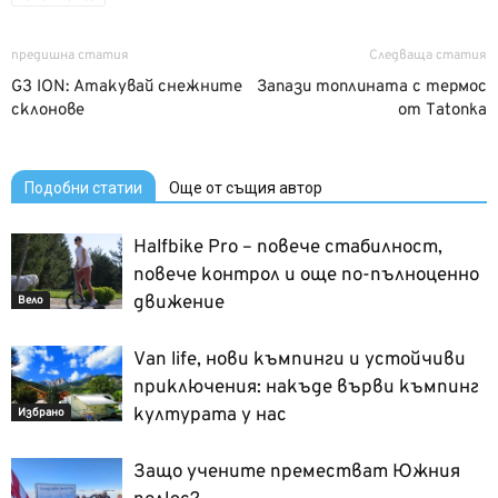
предишна статия
Следваща статия
G3 ION: Атакувай снежните
Запази топлината с термос
склонове
от Tatonka
Подобни статии
Още от същия автор
Halfbike Pro – повече стабилност,
повече контрол и още по-пълноценно
движение
Вело
Van life, нови къмпинги и устойчиви
приключения: накъде върви къмпинг
културата у нас
Избрано
Защо учените преместват Южния