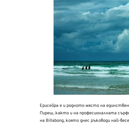
Ерисейра е и родното място на единстве
Пиреш, както и на професионалната сърф
на Billabong, която днес ръководи най-весел