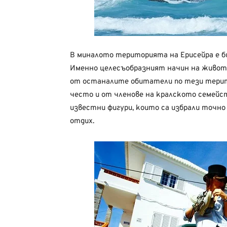
В миналото територията на Ерисейра е б
Именно целесъобразният начин на живот, 
от останалите обитатели по тези терито
често и от членове на кралското семейс
известни фигури, които са избрали точн
отдих.