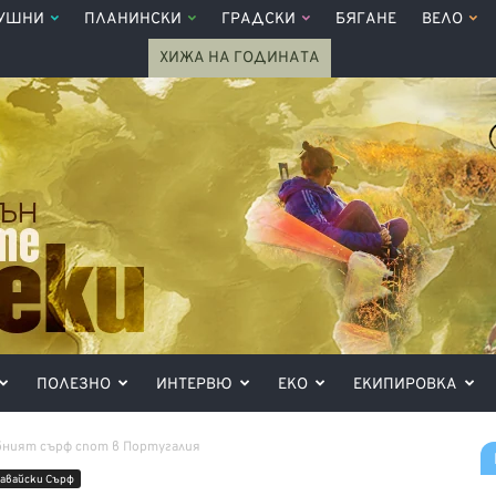
УШНИ
ПЛАНИНСКИ
ГРАДСКИ
БЯГАНЕ
ВЕЛО
ХИЖА НА ГОДИНАТА
ПОЛЕЗНО
ИНТЕРВЮ
ЕКО
ЕКИПИРОВКА
бният сърф спот в Португалия
авайски Сърф