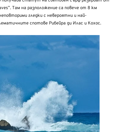
но получава статут на световен сърф резерват от
ves”. Там на разположение са повече от 8 км
еповторими гледки с невероятни и най-
лематичните спотове Рибейра ди Илас и Кохос.