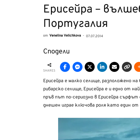
Ерисейра – вълше
Португалия
от
Venelina Velichkova
-
07.07.2014
Сподели
SHARES
Ерисейра е малко селище, разположено на
рибарско селище, Ерисейра е и едно от н
пръв път по-сериозно в Ерисейра сърфът 
днешен играе ключова роля като един от 