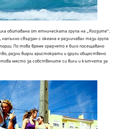
ила обитавана от етническата група на „Ягозите“.
напълно свързан с океана е различавал тази група
рии. По това време градчето е било посещавано
тво, разни видни аристократи и други обществено
о това място за собствените си вили и кътчета за