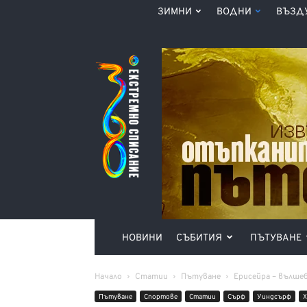
ЗИМНИ
ВОДНИ
ВЪЗД
Списание
360°
НОВИНИ
СЪБИТИЯ
ПЪТУВАНЕ
Начало
Статии
Пътуване
Ерисейра – вълше
Пътуване
Спортове
Статии
Сърф
Уиндсърф
Х