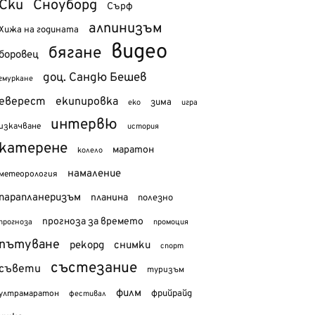
Ски
Сноуборд
Сърф
алпинизъм
Хижа на годината
видео
бягане
боровец
доц. Сандю Бешев
гмуркане
еверест
екипировка
зима
еко
игра
интервю
изкачване
история
катерене
маратон
колело
намаление
метеорология
парапланеризъм
планина
полезно
прогноза за времето
прогноза
промоция
пътуване
рекорд
снимки
спорт
състезание
съвети
туризъм
филм
фрийрайд
ултрамаратон
фестивал