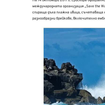
На 14 октомври 2011 г. Ерисейра официал
международната организация „Save the Wa
спираща дъха плажна ивица, съчетаваща н
разнообразни брейкове, включително емб