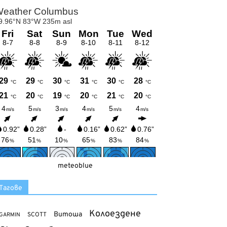
meteoblue
Тагове
Колоездене
Витоша
SCOTT
GARMIN