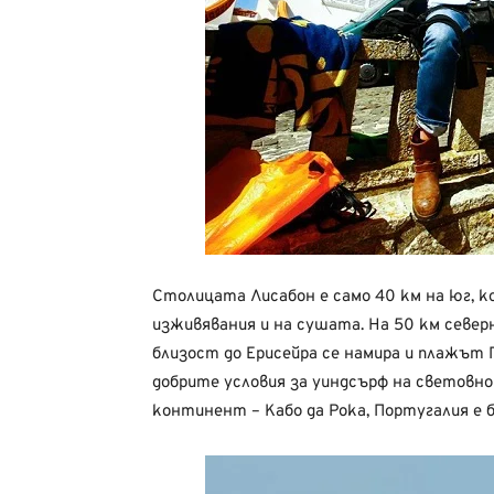
Столицата Лисабон е само 40 км на юг, 
изживявания и на сушата. На 50 км север
близост до Ерисейра се намира и плажът
добрите условия за уиндсърф на световно
континент – Кабо да Рока, Португалия е б