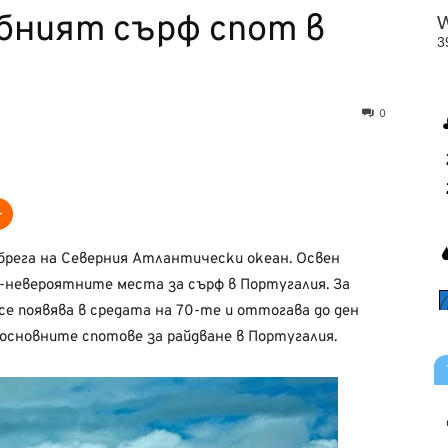
бният сърф спот в
0
 брега на Северния Атлантически океан. Освен
ай-невероятните места за сърф в Португалия. За
се появява в средата на 70-те и оттогава до ден
основните спотове за райдване в Португалия.