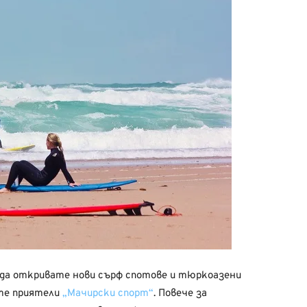
, да откривате нови сърф спотове и тюркоазени
ите приятели
„Мачирски спорт“
. Повече за