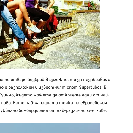
което отваря безброй възможности за незабравими
но е разположен и известният спот Supertubos. В
 Гуинчо, където можете да откриете едни от най-
 ниво. Като най-западната точка на европейския
уквално бомбардирана от най-различни swell-ове.