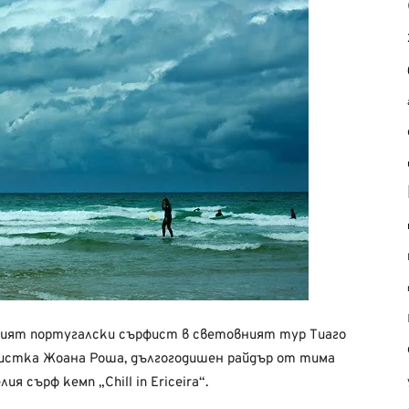
ният португалски сърфист в световният тур Тиаго
истка Жоана Роша, дългогодишен райдър от тима
ия сърф кемп „Chill in Ericeira“.