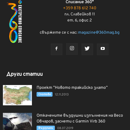
Списание 360°
+359 878 612 740
пл. Славейков 11
ет. 6, офис 2
свържете се с нас:
magazine@360mag.bg
Други статии
Проект ”Новото тракийско злато”
Спотове
12.11.2013
Откачените въздушни изпълнения на Весо
Овчаров, заснети с Garmin Virb 360
Въздушни
08.07.2019