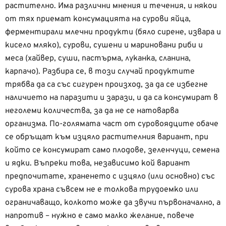
растително. Има различни мнения и течения, и някои
от тях приемат консумацията на сурови яйца,
ферментирали млечни продукти (бяло сирене, извара и
кисело мляко), сурови, сушени и мариновани риби и
меса (хайвер, суши, пастърма, луканка, сланина,
карпачо). Разбира се, в този случай продуктите
трябва да са със сигурен произход, за да се избегне
наличието на паразити и зарази, и да са консумират в
неголеми количества, за да не се натоварва
организма. По-голямата част от суровоядците обаче
се обръщат към изцяло растителния вариант, при
който се консумират само плодове, зеленчуци, семена
и ядки. Въпреки това, независимо кой вариант
предпочитате, храненето с изцяло (или основно) със
сурова храна съвсем не е толкова трудоемко или
ограничаващо, колкото може да звучи първоначално, а
напротив – нужно е само малко желание, повече