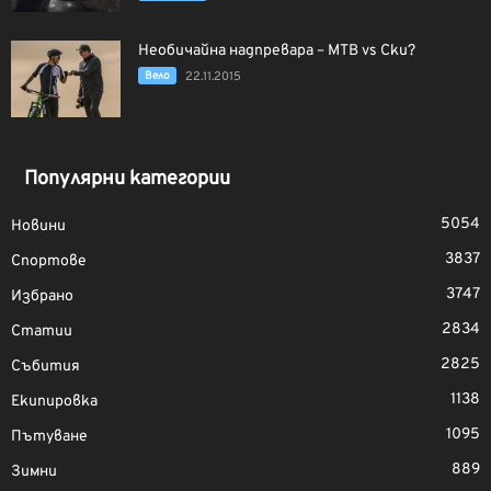
Необичайна надпревара – МТВ vs Ски?
Вело
22.11.2015
Популярни категории
5054
Новини
3837
Спортове
3747
Избрано
2834
Статии
2825
Събития
1138
Екипировка
1095
Пътуване
889
Зимни