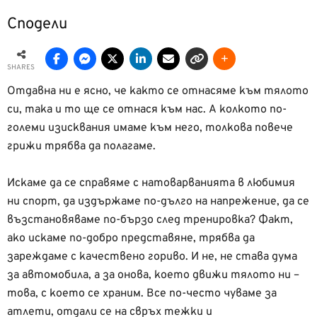
Сподели
SHARES
Отдавна ни е ясно, че както се отнасяме към тялото
си, така и то ще се отнася към нас. А колкото по-
големи изисквания имаме към него, толкова повече
грижи трябва да полагаме.
Искаме да се справяме с натоварванията в любимия
ни спорт, да издържаме по-дълго на напрежение, да се
възстановяваме по-бързо след тренировка? Факт,
ако искаме по-добро представяне, трябва да
зареждаме с качествено гориво. И не, не става дума
за автомобила, а за онова, което движи тялото ни –
това, с което се храним. Все по-често чуваме за
атлети, отдали се на свръх тежки и