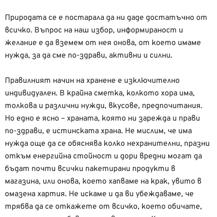
Природата се е постарала да ни даде достатъчно от
всичко. Въпрос на наш избор, информираност и
желание е да вземем от нея онова, от което имаме
нужда, за да сме по-здрави, активни и силни.
Правилният начин на хранене е изключително
индивидуален. В крайна сметка, колкото хора има,
толкова и различни нужди, вкусове, предпочитания.
Но едно е ясно – храната, която ни зарежда и прави
по-здрави, е истинската храна. Не мислим, че има
нужда още да се обяснява колко нехранителни, празни
откъм енергийна стойност и дори вредни могат да
бъдат почти всички пакетирани продукти в
магазина, или онова, което хапваме на крак, увито в
омазена хартия. Не искаме и да ви убеждаваме, че
трябва да се откажете от всичко, което обичате,