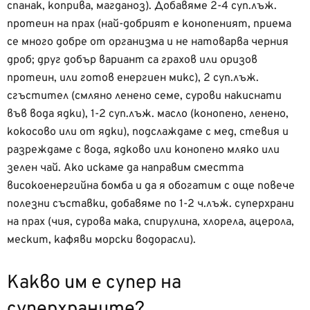
спанак, коприва, магданоз). Добавяме 2-4 суп.лъж.
протеин на прах (най-добрият е конопеният, приема
се много добре от организма и не натоварва черния
дроб; друг добър вариант са грахов или оризов
протеин, или готов енергиен микс), 2 суп.лъж.
сгъстител (смляно ленено семе, сурови накиснати
във вода ядки), 1-2 суп.лъж. масло (конопено, ленено,
кокосово или от ядки), подслаждаме с мед, стевия и
разреждаме с вода, ядково или конопено мляко или
зелен чай. Ако искаме да направим сместта
високоенергийна бомба и да я обогатим с още повече
полезни съставки, добавяме по 1-2 ч.лъж. суперхрани
на прах (чия, сурова мака, спирулина, хлорела, ацерола,
мескит, кафяви морски водорасли).
Какво им е супер на
суперхраните?