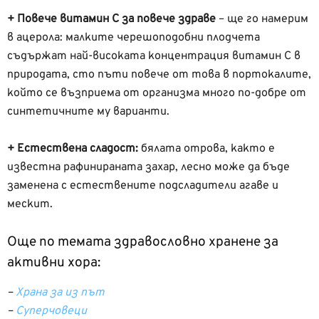
+ Повече витамин С за повече здраве
– ще го намерим
в ацерола: малките черешоподобни плодчета
съдържат най-високата концентрация витамин С в
природата, сто пъти повече от това в портокалите,
който се възприема от организма много по-добре от
синтетичните му варианти.
+ Естествена сладост:
бялата отрова, както е
известна рафинираната захар, лесно може да бъде
заменена с естествените подсладители агаве и
мескит.
Още по темата здравословно хранене за
активни хора:
–
Храна за из път
–
Суперчовеци