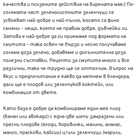
качества и ползените действия на бирената мая:) По-
голямата част зеленолистните зеленчуци се
усвояват най-добре и най-пълно, когато са фино
смлени – нещо, което не правим добре, дъвчейки ги.
Затова е най-добре да ги приемаме под формата на
смутита – така освен че бързо и лесно получаваме
голяма доза зелено, добавяме и допълнителна доза
полезни съставки. Рецепти за смутита много и все
различни, така че трудно ще се оттегчим. Въпрос на
вкус и предпочитания е какво да метнем в блендера,
дали ще е плодов или зеленчуков коктейл, или
комбинация от двете.
Като база е добре да комбинираме един мек плод
(банан или авокадо) с една-две шепи замразени или
пресни плодове (ягоди, боровинки, малини, ананас,
манго, праскови, кайсии) и/или зеленчуци (марули,