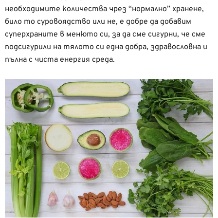
необходимите количества чрез “нормално” хранене,
било то суровоядство или не, е добре да добавим
суперхраните в менюто си, за да сме сигурни, че сме
подсигурили на тялото си една добра, здравословна и
пълна с чиста енергия среда.