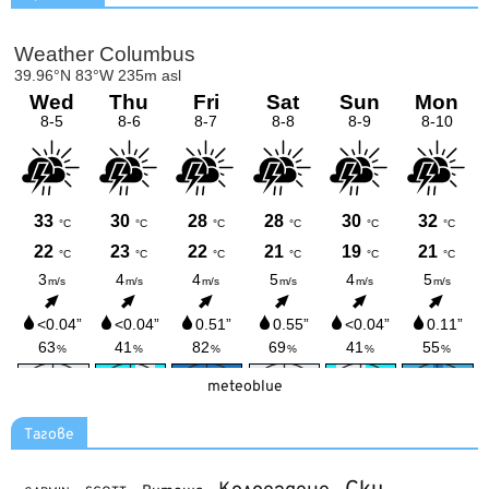
meteoblue
Тагове