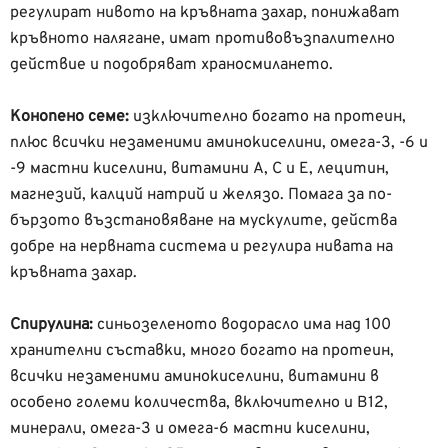
регулират нивото на кръвната захар, понижават
кръвното налягане, имат противовъзпалително
действие и подобряват храносмилането.
Конопено семе:
изключително богато на протеин,
плюс всички незаменими аминокиселини, омега-3, -6 и
-9 мастни киселини, витамини А, С и Е, лецитин,
магнезий, калций натрий и желязо. Помага за по-
бързото възстановяване на мускулите, действа
добре на нервната система и регулира нивата на
кръвната захар.
Спирулина:
синьозеленото водорасло има над 100
хранителни съставки, много богато на протеин,
всички незаменими аминокиселини, витамини в
особено големи количества, включително и В12,
минерали, омега-3 и омега-6 мастни киселини,