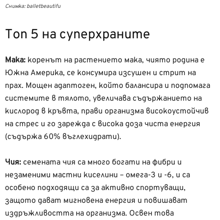
Снимка: balletbeautifu
Топ 5 на суперхраните
Мака:
коренът на растението мака, чиято родина е
Южна Америка, се консумира изсушен и стрит на
прах. Мощен адаптоген, който балансира и подпомага
системите в тялото, увеличава съдържанието на
кислород в кръвта, прави организма високоустойчив
на стрес и го зарежда с висока доза чиста енергия
(съдържа 60% въглехидрати).
Чия:
семената чия са много богати на фибри и
незаменими мастни киселини – омега-3 и -6, и са
особено подходящи са за активно спортуващи,
защото дават мигновена енергия и повишават
издръжливостта на организма. Освен това