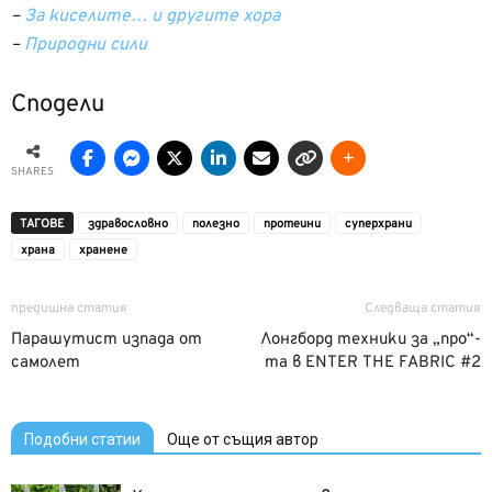
–
За киселите… и другите хора
–
Природни сили
Сподели
SHARES
ТАГОВЕ
здравословно
полезно
протеини
суперхрани
храна
хранене
предишна статия
Следваща статия
Парашутист изпада от
Лонгборд техники за „про“-
самолет
та в ENTER THE FABRIC #2
Подобни статии
Още от същия автор