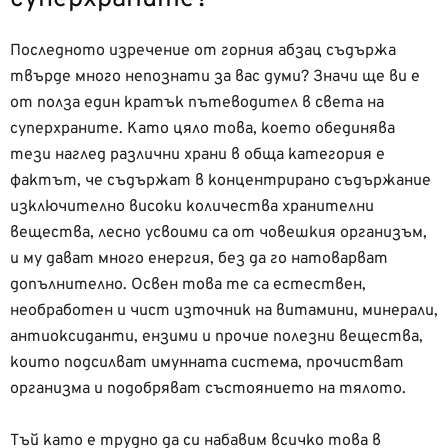
Последното изречение от горния абзац съдържа
твърде много непознати за вас думи? Значи ще ви е
от полза един кратък пътеводител в света на
суперхраните. Като цяло това, което обединява
тези наглед различни храни в обща категория е
фактът, че съдържат в концентрирано съдържание
изключително високи количества хранителни
вещества, лесно усвоими са от човешкия организъм,
и му дават много енергия, без да го натоварват
допълнително. Освен това те са естествен,
необработен и чист източник на витамини, минерали,
антиоксиданти, ензими и прочие полезни вещества,
които подсилват имунната система, прочистват
организма и подобряват състоянието на тялото.
Тъй като е трудно да си набавим всичко това в