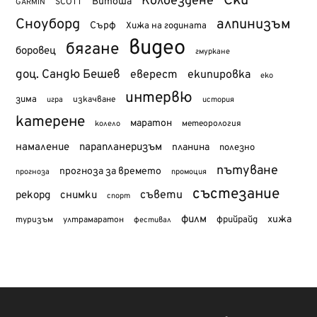
Ски
Колоездене
Витоша
SCOTT
GARMIN
Сноуборд
алпинизъм
Сърф
Хижа на годината
видео
бягане
боровец
гмуркане
доц. Сандю Бешев
еверест
екипировка
еко
интервю
зима
изкачване
история
игра
катерене
маратон
метеорология
колело
намаление
парапланеризъм
планина
полезно
пътуване
прогноза за времето
прогноза
промоция
състезание
съвети
рекорд
снимки
спорт
филм
хижа
туризъм
фрийрайд
ултрамаратон
фестивал