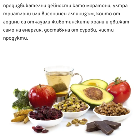
предизвикателни дейности като маратони, ултра
триатлони или височинен алпинизъм, които от
години са отказали животинските храни и движат
само на енергия, доставяна от сурови, чисти
продукти.