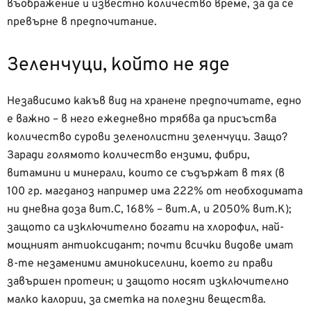
въображение и известно количество време, за да се
превърне в предпочитание.
Зеленчуци, който не яде
Независимо какъв вид на хранене предпочитате, едно
е важно – в него ежедневно трябва да присъства
количество сурови зеленолистни зеленчуци. Защо?
Заради голямото количество ензими, фибри,
витамини и минерали, които се съдържат в тях (в
100 гр. магданоз например има 222% от необходимата
ни дневна доза вит.С, 168% – вит.А, и 2050% вит.К);
защото са изключително богати на хлорофил, най-
мощният антиоксидант; почти всички видове имат
8-те незаменими аминокиселини, което ги прави
завършен протеин; и защото носят изключително
малко калории, за сметка на полезни вещества.