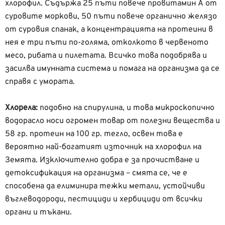
хлорофил. Съдържа 25 пъти повече провитамин А от
суровите моркови, 50 пъти повече органично желязо
от суровия спанак, а концентрацията на протеини в
нея е три пъти по-голяма, отколкото в червеното
месо, рибата и пилетата. Всичко това подобрява и
засилва имунната система и помага на организма да се
справя с умората.
Хлорела:
подобно на спирулина, и това микроскопично
водорасло носи огромен товар от полезни вещества и
58 гр. протеин на 100 гр. тегло, освен това е
вероятно най-богатият източник на хлорофил на
Земята. Изключително добра е за прочистване и
детоксификация на организма – смята се, че е
способена да елиминира тежки метали, устойчиви
въглеводороди, пестициди и хербициди от всички
органи и тъкани.