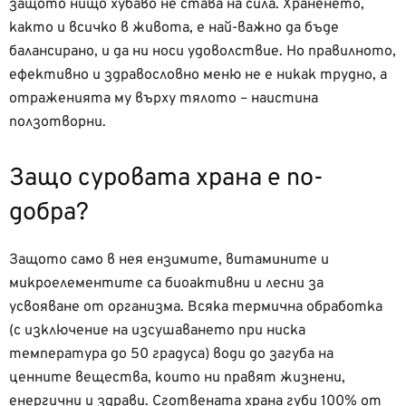
защото нищо хубаво не става на сила. Храненето,
както и всичко в живота, е най-важно да бъде
балансирано, и да ни носи удоволствие. Но правилното,
ефективно и здравословно меню не е никак трудно, а
отраженията му върху тялото – наистина
ползотворни.
Защо суровата храна е по-
добра?
Защото само в нея ензимите, витамините и
микроелементите са биоактивни и лесни за
усвояване от организма. Всяка термична обработка
(с изключение на изсушаването при ниска
температура до 50 градуса) води до загуба на
ценните вещества, които ни правят жизнени,
енергични и здрави. Сготвената храна губи 100% от