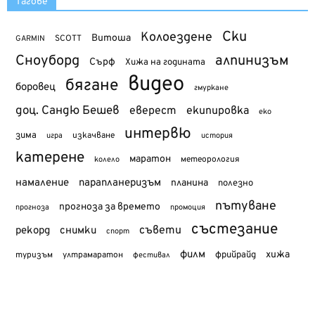
Тагове
Ски
Колоездене
Витоша
SCOTT
GARMIN
Сноуборд
алпинизъм
Сърф
Хижа на годината
видео
бягане
боровец
гмуркане
доц. Сандю Бешев
еверест
екипировка
еко
интервю
зима
изкачване
история
игра
катерене
маратон
метеорология
колело
намаление
парапланеризъм
планина
полезно
пътуване
прогноза за времето
прогноза
промоция
състезание
съвети
рекорд
снимки
спорт
филм
хижа
туризъм
фрийрайд
ултрамаратон
фестивал