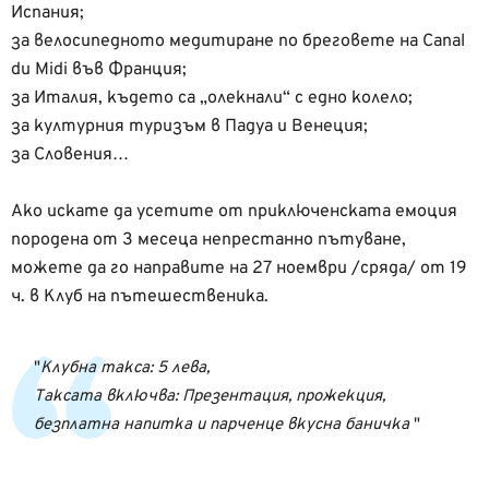
Испания;
за велосипедното медитиране по бреговете на Canal
du Midi във Франция;
за Италия, където са „олекнали“ с едно колело;
за културния туризъм в Падуа и Венеция;
за Словения…
Ако искате да усетите от приключенската емоция
породена от 3 месеца непрестанно пътуване,
можете да го направите на 27 ноември /сряда/ от 19
ч. в Клуб на пътешественика.
Клубна такса: 5 лева,
Таксата включва: Презентация, прожекция,
безплатна напитка и парченце вкусна баничка