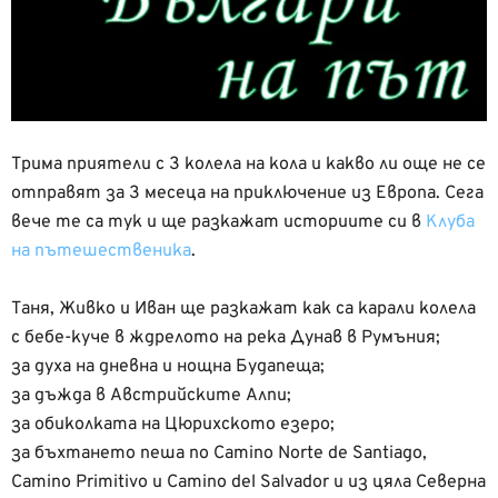
Трима приятели с 3 колела на кола и какво ли още не се
отправят за 3 месеца на приключение из Европа. Сега
вече те са тук и ще разкажат историите си в
Клуба
на пътешественика
.
Таня, Живко и Иван ще разкажат как са карали колела
с бебе-куче в ждрелото на река Дунав в Румъния;
за духа на дневна и нощна Будапеща;
за дъжда в Австрийските Алпи;
за обиколката на Цюрихското езеро;
за бъхтането пеша по Camino Norte de Santiago,
Camino Primitivo и Camino del Salvador и из цяла Северна