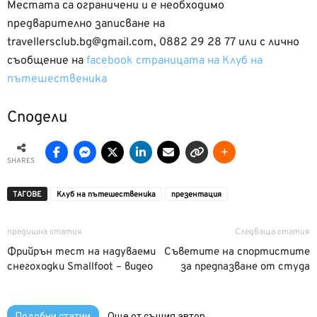
Местата са ограничени и е необходимо
предварително записване на
travellersclub.bg@gmail.com, 0882 29 28 77 или с лично
съобщение на
facebook страницата на Клуб на
пътешественика
Сподели
SHARES
ТАГОВЕ
Клуб на пътешественика
презентация
предишна статия
Следваща статия
Фрийрън тест на надуваеми
Съветите на спортистите
снегоходки Smallfoot – видео
за предпазване от студа
Подобни статии
Още от същия автор