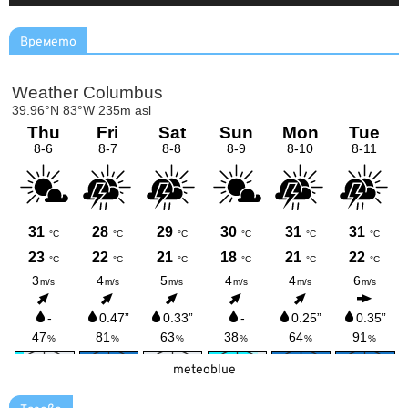
Времето
meteoblue