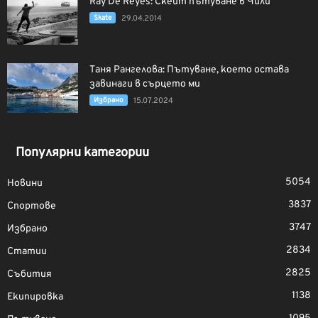
Ray De Reyes: Скейт пътуване в Чили
Skate
29.04.2014
Таня Рангелова: Пътуване, което остава
завинаги в сърцето ми
Избрано
15.07.2024
Популярни категории
5054
Новини
3837
Спортове
3747
Избрано
2834
Статии
2825
Събития
1138
Екипировка