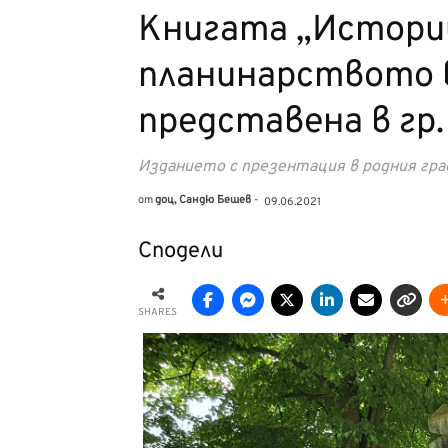
Книгата „Истории
планинарството 
представена в гр.
Изданието с презентация в родния гра
от
доц, Сандю Бешев
-
09.06.2021
Сподели
SHARES