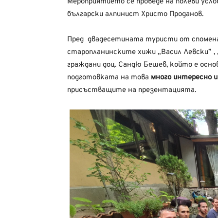
Мероприятието се проведе на полеви усло
български алпинист Христо Проданов.
Пред двадесетината туристи от спомен
старопланинските хижи „Васил Левски” , 
граждани доц. Сандю Бешев, който е осно
подготовката на това
много интересно и
присъстващите на презентацията.