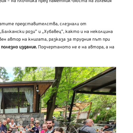
вия – на плочника пред паметник-бюста на големия
атите представителства, слезнали от
„Балкански рози” и „Хубавец”, както и на неколцина
вен автор на книгата, разказа за трудния път при
 полезно издание.
Подчертаното не е на автора, а на