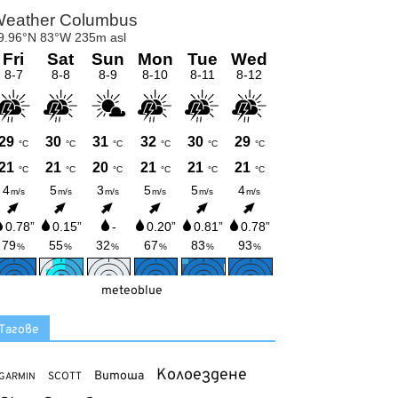
meteoblue
Тагове
Колоездене
Витоша
SCOTT
GARMIN