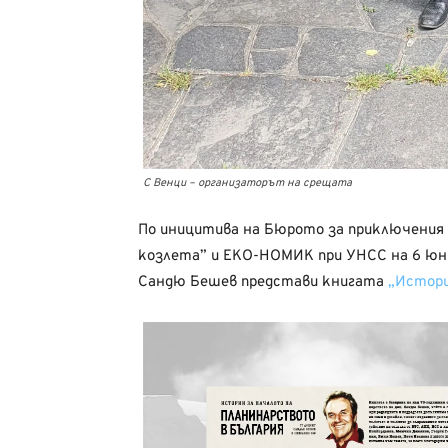
С Венци – организаторът на срещата
По иницитива на Бюрото за приключения
козлета” и ЕКО-НОМИК при УНСС на 6 юни 
Сандю Бешев представи книгата
„Истори