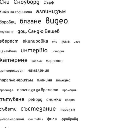
Ски
Сноуборд
Сърф
алпинизъм
Хижа на годината
видео
бягане
боровец
доц. Сандю Бешев
гмуркане
еверест
екипировка
зима
еко
игра
интервю
изкачване
история
катерене
маратон
колело
намаление
метеорология
парапланеризъм
планина
полезно
прогноза за времето
прогноза
промоция
пътуване
рекорд
снимки
спорт
състезание
съвети
туризъм
филм
фрийрайд
ултрамаратон
фестивал