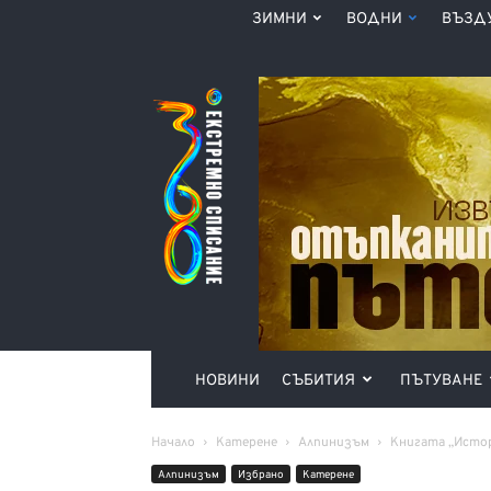
ЗИМНИ
ВОДНИ
ВЪЗД
Списание
360°
НОВИНИ
СЪБИТИЯ
ПЪТУВАНЕ
Начало
Катерене
Алпинизъм
Книгата „Истор
Алпинизъм
Избрано
Катерене