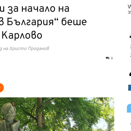
 за начало на
в България“ беше
 Карлово
д на Христо Проданов
0