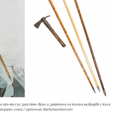
а пръчка със заострен връх и, закрепена на колана му,брадва с къса
ндирал снега / източник: libertymountain.com