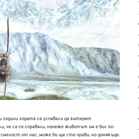
 години хората са успявали да катерят
, че са се справяли, понеже животът им е бил по-
 смелост от нас, може би ще сте прави, но донякъде.