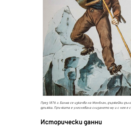
През 1876 г. Балма се изкачва на Монблан, държейки дълг
дръжка. Пръчката е улеснявала слизането му и с нея е со
Исторически данни