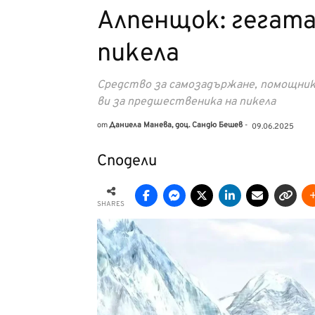
Алпенщок: гегата
пикела
Средство за самозадържане, помощник в
ви за предшественика на пикела
от
Даниела Манева, доц. Сандю Бешев
-
09.06.2025
Сподели
SHARES