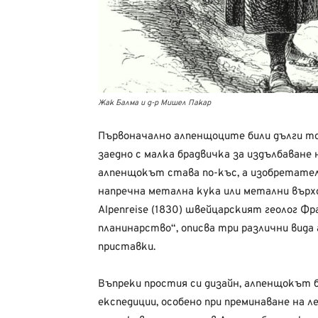
Жак Балма и д-р Мишел Пакар
Първоначално алпенщоците били дълги т
заедно с малка брадвичка за издълбаване 
алпенщокът става по-къс, а изобретател
напречна метална кука или метални върхов
Alpenreise (1830) швейцарският геолог Ф
планинарство“, описва три различни вида 
приставки.
Въпреки простия си дизайн, алпенщокът 
експедиции, особено при преминаване на л