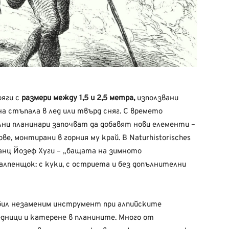
ояги с
размери между 1,5 и 2,5 метра,
използвани
на стъпала в лед или твърд сняг. С времето
ни планинари започват да добавят нови елементи –
е, монтирани в горния му край. В Naturhistorisches
ранц Йозеф Хуги – „бащата на зимното
алпенщок: с куки, с остриета и без допълнителни
бил незаменим инструмент при алпийските
едници и катерене в планините. Много от