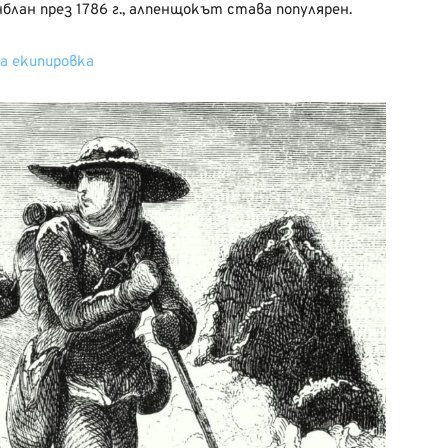
лан през 1786 г., алпенщокът става популярен.
а екипировка