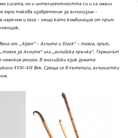
амо силата, но и интелигентността си и са имали
ме едно такова изобретение за алпинизъм –
а наречем и гега – нещо като комбинация от прът
алпенщок.
вена от: „Alpen“ – Алпите и Stock“ – тояга, прът,
 „тояга за Алпите“ или „алпийска пръчка“. Терминът
о-немския регион. В английски език думата
около XVIII–XIX век. Среща се в пътеписи, алпинистки
ния.