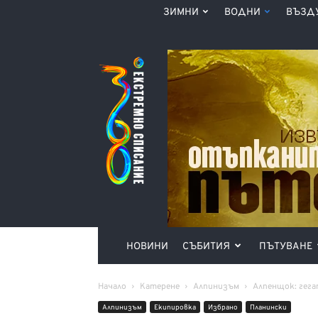
ЗИМНИ
ВОДНИ
ВЪЗД
Списание
360°
НОВИНИ
СЪБИТИЯ
ПЪТУВАНЕ
Начало
Катерене
Алпинизъм
Алпенщок: гега
Алпинизъм
Екипировка
Избрано
Планински