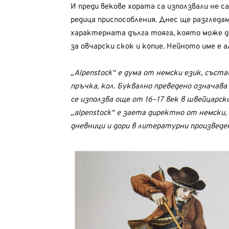
И преди векове хората са използвали не с
редица приспособления. Днес ще разгледа
характерната дълга тояга, която може д
за овчарски скок и копие. Нейното име е 
„Alpenstock“ е дума от немски език, съста
пръчка, кол. Буквално преведено означава
се използва още от 16–17 век в швейцарск
„alpenstock“ е заета директно от немски, 
дневници и дори в литературни произведе