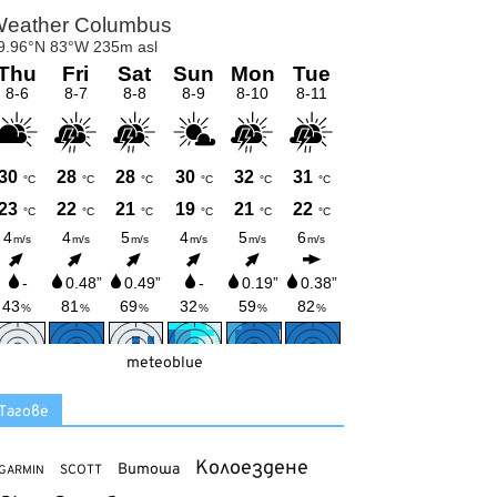
meteoblue
Тагове
Колоездене
Витоша
SCOTT
GARMIN