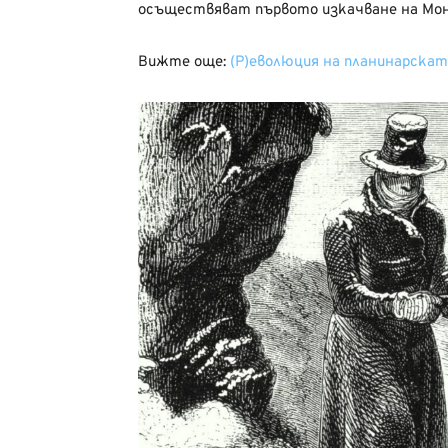
осъществяват първото изкачване на Монб
Вижте още:
(Р)еволюция на планинарскат