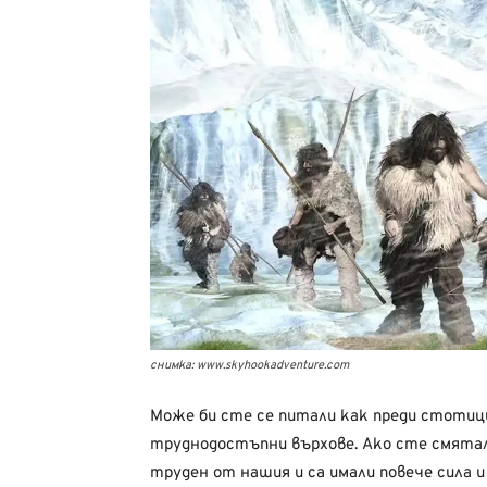
снимка: www.skyhookadventure.com
Може би сте се питали как преди стотици
труднодостъпни върхове. Ако сте смятали
труден от нашия и са имали повече сила и