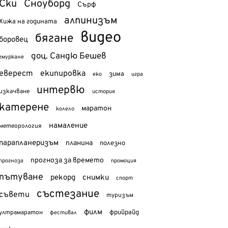
Ски
Сноуборд
Сърф
алпинизъм
Хижа на годината
видео
бягане
боровец
доц. Сандю Бешев
гмуркане
еверест
екипировка
зима
еко
игра
интервю
изкачване
история
катерене
маратон
колело
намаление
метеорология
парапланеризъм
планина
полезно
прогноза за времето
прогноза
промоция
пътуване
рекорд
снимки
спорт
състезание
съвети
туризъм
филм
фрийрайд
ултрамаратон
фестивал