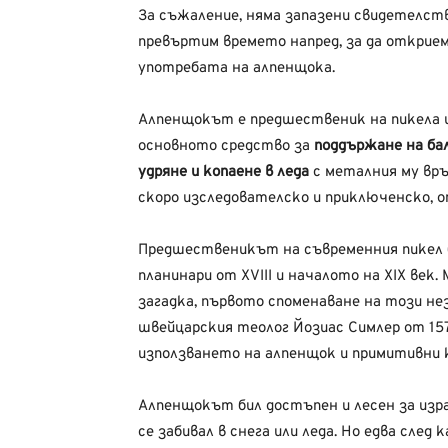
За съжаление, няма запазени свидетелств
превъртим времето напред, за да открие
употребата на алпенщока.
Алпенщокът е предшественик на пикела и
основното средство за
поддържане на бал
удряне и копаене в леда
с металния му връ
скоро изследователско и приключенско, 
Предшественикът на съвременния пикел 
планинари от XVIII и началото на XIX век
загадка, първото споменаване на този н
швейцарския теолог Йозиас Симлер от 1574 
използването на алпенщок и примитивни к
Алпенщокът бил достъпен и лесен за изра
се забивал в снега или леда. Но едва след