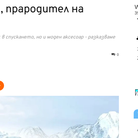
, прародител на
 спускането, но и моден аксесоар - разказваме
0