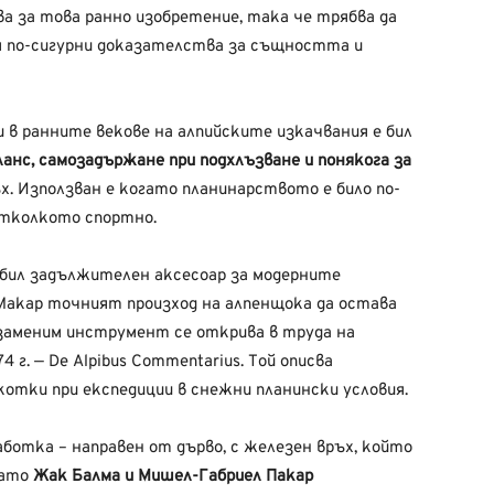
а за това ранно изобретение, така че трябва да
м по-сигурни доказателства за същността и
 в ранните векове на алпийските изкачвания е бил
анс, самозадържане при подхлъзване и понякога за
х. Използван е когато планинарството е било по-
отколкото спортно.
бил задължителен аксесоар за модерните
. Макар точният произход на алпенщока да остава
езаменим инструмент се открива в труда на
г. — De Alpibus Commentarius. Той описва
отки при експедиции в снежни планински условия.
ботка – направен от дърво, с железен връх, който
 като
Жак Балма и Мишел-Габриел
Пакар