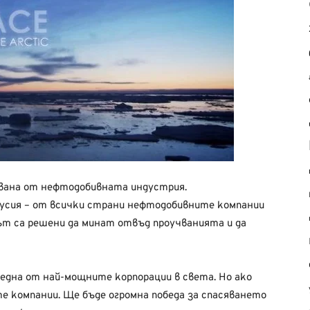
увана от нефтодобивната индустрия.
 Русия – от всички страни нефтодобивните компании
път са решени да минат отвъд проучванията и да
 една от най-мощните корпорации в света. Но ако
те компании. Ще бъде огромна победа за спасяването