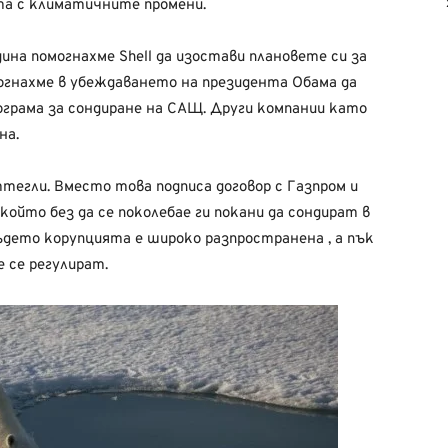
та с климатичните промени.
ина помогнахме Shell да изостави плановете си за
омогнахме в убеждаването на президента Обама да
ограма за сондиране на САЩ. Други компании като
на.
ттегли. Вместо това подписа договор с Газпром и
ойто без да се поколебае ги покани да сондират в
ъдето корупцията е широко разпространена , а пък
 се регулират.