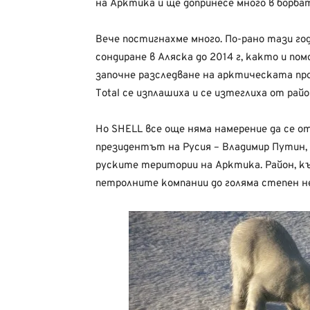
на Арктика и ще допринесе много в борба
Вече постигнахме много. По-рано тази год
сондиране в Аляска до 2014 г, както и п
започне разследване на арктическата пр
Total се изплашиха и се изтеглиха от райо
Но SHELL все още няма намерение да се о
президентът на Русия – Владимир Путин, к
руските територии на Арктика. Район, к
петролните компании до голяма степен не