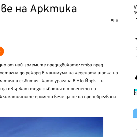
ове на Арктика
0
едно от най-големите предизвикателства пред
достигна до рекорд в минимума на ледената шапка на
матични събития- като урагана в Ню Йорк – и
и да свържат тези събития с топенето на
 климатичните промени вече да не са пренебрегвана