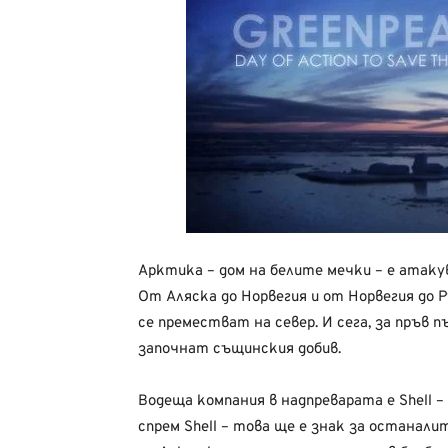
Арктика – дом на белите мечки – е атак
От Аляска до Норвегия и от Норвегия до
се преместват на север. И сега, за пръв 
започнат същинския добив.
Водеща компания в надпрeварата е Shell –
спрем Shell – това ще е знак за останали