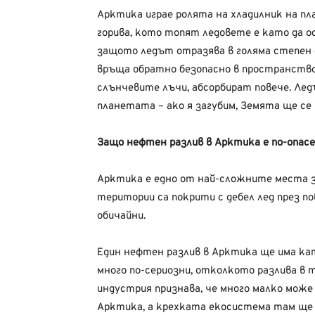
Арктика играе ролята на хладилник на п
горива, кото топят ледовете е като да о
защото ледът отразява в голяма степен 
връща обратно безопасно в пространств
слънчевите лъчи, абсорбират повече. Ле
планетата – ако я загубим, Земята ще се 
Защо нефтен разлив в Арктика е по-опасе
Арктика е едно от най-сложните места 
територии са покрити с дебел лед през по
обичайни.
Един нефтен разлив в Арктика ще има к
много по-сериозни, отколкото разлива в 
индустрия признава, че много малко може 
Арктика, а крехката екосистема там ще