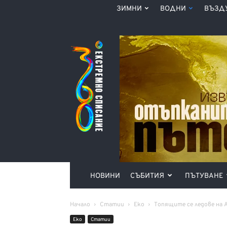
ЗИМНИ
ВОДНИ
ВЪЗД
Списание
360°
НОВИНИ
СЪБИТИЯ
ПЪТУВАНЕ
Начало
Статии
Еко
Tопящите се ледове на
Еко
Статии