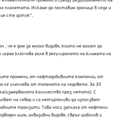
щу климатичните промени и срещу разрушаването на
а планетата. Искаме да поставим граница в леда и
ие сте дотук”.
 , че е дом за много видове, които не могат да
 играе ключова роля в регулирането на климата на
ните промени, от нефтодобивните компании, от
а се улеснява от топенето на ледовете. За 30
ика(измерваното количество през лятото). С
ват на север и са нетърпеливи да използват
абните транзити. Това носи заплаха от нефтени
одводен шум, инвазивни видове, свръх-риболов и