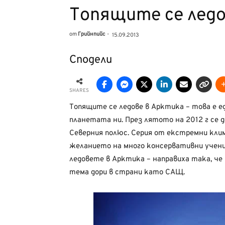
Tопящите се лед
от
Грийнпийс
-
15.09.2013
Сподели
SHARES
Топящите се ледове в Арктика – това е 
планетата ни. През лятото на 2012 г се 
Северния полюс. Серия от екстремни кли
желанието на много консервативни учен
ледовете в Арктика – направиха така, че
тема дори в страни като САЩ.