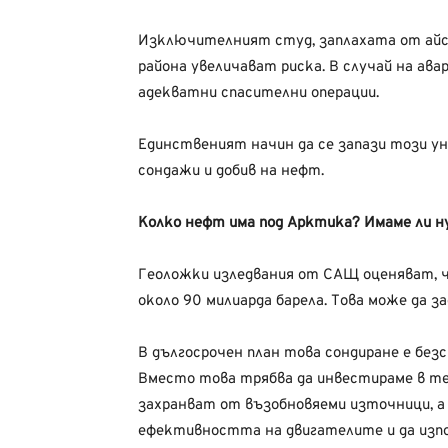
Изключителният студ, заплахата от айс
района увеличават риска. В случай на ав
адекватни спасителни операции.
Единственият начин да се запази този ун
сондажи и добив на нефт.
Колко нефт има под Арктика? Имаме ли н
Геоложки изледвания от САЩ оценяват, ч
около 90 милиарда барела. Това може да за
В дългосрочен план това сондиране е без
Вместо това трябва да инвестираме в тех
захранват от възобновяеми източници, а
ефективността на двигателите и да изпо