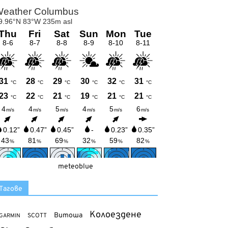
meteoblue
Тагове
Колоездене
Витоша
SCOTT
GARMIN