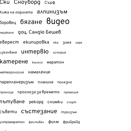
Ски
Сноуборд
Сърф
алпинизъм
Хижа на годината
видео
бягане
боровец
доц. Сандю Бешев
гмуркане
еверест
екипировка
зима
еко
игра
интервю
изкачване
история
катерене
маратон
колело
намаление
метеорология
парапланеризъм
планина
полезно
прогноза за времето
прогноза
промоция
пътуване
рекорд
снимки
спорт
състезание
съвети
туризъм
филм
фрийрайд
ултрамаратон
фестивал