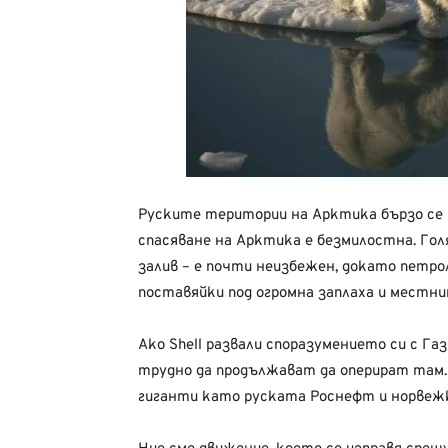
Руските територии на Арктика бързо се 
спасяване на Арктика е безмилостна. Го
залив – е почти неизбежен, докато петро
поставяйки под огромна заплаха и местн
Ако Shell развали споразумението си с Га
трудно да продължават да оперират там.
гиганти като руската Роснефт и норвежк