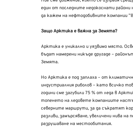
Ние сме движение, което се изправя сре
един от последните недокоснати райони н
да кажем на нефтодобивните компании ”В
Защо Арктика е важна за Земята?
Арктика е уникално и уязвимо място. Освен
бъдат намерени никъде другаде – районът
Земята.
Но Арктика е под заплаха – от климатич
индустриалния риболов – като всичко тов
години сме загубили 75 % от леда в Аркт
топенето на ледовете компаниите настъп
северните маршрути, за да съкратят кор
разливи, замърсяване, увеличени нива на п
разрушаване на местообитания.