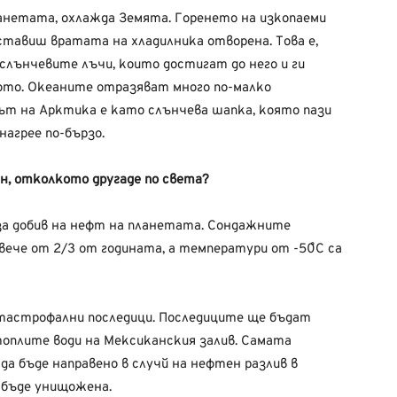
ланетата, охлажда Земята. Горенето на изкопаеми
ставиш вратата на хладилника отворена. Това е,
слънчевите лъчи, които достигат до него и ги
ото. Океаните отразяват много по-малко
дът на Арктика е като слънчева шапка, която пази
нагрее по-бързо.
н, отколкото другаде по света?
за добив на нефт на планетата. Сондажните
вече от 2/3 от годината, а температури от -50˚C са
атастрофални последици. Последиците ще бъдат
топлите води на Мексиканския залив. Самата
да бъде направено в случй на нефтен разлив в
 бъде унищожена.