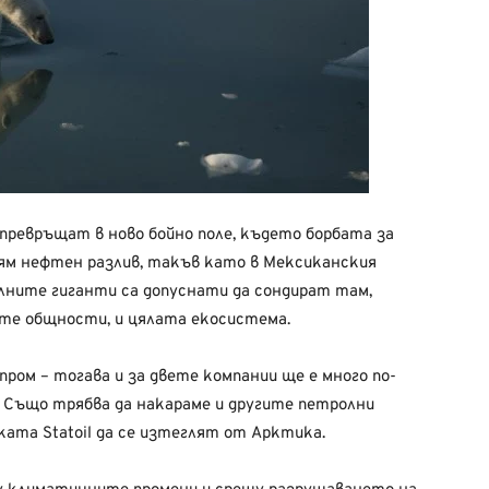
превръщат в ново бойно поле, където борбата за
лям нефтен разлив, такъв като в Мексиканския
лните гиганти са допуснати да сондират там,
ите общности, и цялата екосистема.
зпром – тогава и за двете компании ще е много по-
 Също трябва да накараме и другите петролни
ата Statoil да се изтеглят от Арктика.