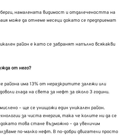
берги, намалената видимост и отдалечеността на
араия може да отнеме месеци докато се предприемат
икален район е като се забранят напълно всякакви
ужда от него?
е района има 13% от неразкритите залежи или
доволи глада на света за нефт за около 3 години.
смислено – ще се унищожи един уникален район.
нологии за чиста енергия, така че колите ни да се
 докато това стане възможно – да увеличим
лзваме по-малко нефт. В по-добри двигатели просто