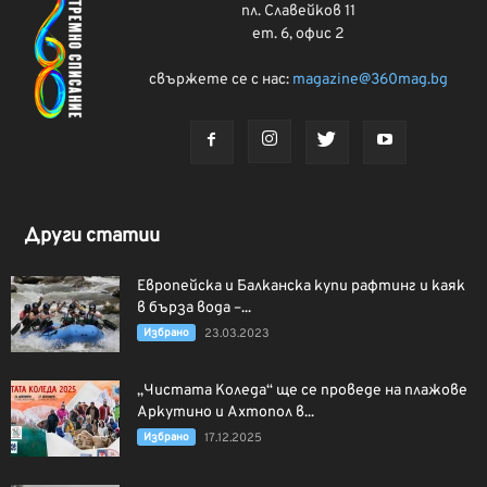
пл. Славейков 11
ет. 6, офис 2
свържете се с нас:
magazine@360mag.bg
Други статии
Европейска и Балканска купи рафтинг и каяк
в бърза вода –...
Избрано
23.03.2023
„Чистата Коледа“ ще се проведе на плажове
Аркутино и Ахтопол в...
Избрано
17.12.2025