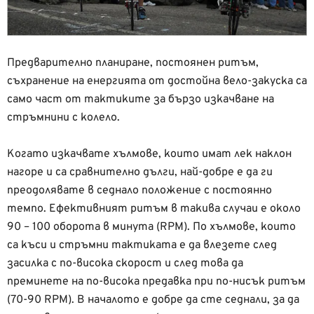
Предварително планиране, постоянен ритъм,
съхранение на енергията от достойна вело-закуска са
само част от тактиките за бързо изкачване на
стръмнини с колело.
Когато изкачвате хълмове, които имат лек наклон
нагоре и са сравнително дълги, най-добре е да ги
преодолявате в седнало положение с постоянно
темпо. Ефективният ритъм в такива случаи е около
90 – 100 оборота в минута (RPM). По хълмове, които
са къси и стръмни тактиката е да влезете след
засилка с по-висока скорост и след това да
преминете на по-висока предавка при по-нисък ритъм
(70-90 RPM). В началото е добре да сте седнали, за да