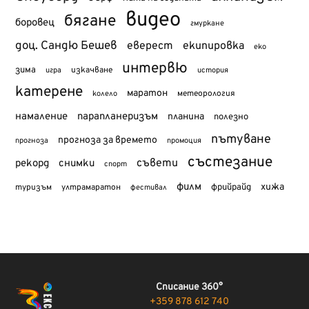
видео
бягане
боровец
гмуркане
доц. Сандю Бешев
еверест
екипировка
еко
интервю
зима
изкачване
история
игра
катерене
маратон
метеорология
колело
намаление
парапланеризъм
планина
полезно
пътуване
прогноза за времето
прогноза
промоция
състезание
съвети
рекорд
снимки
спорт
филм
хижа
туризъм
фрийрайд
ултрамаратон
фестивал
Списание 360°
+359 878 612 740