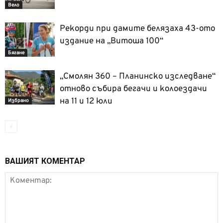
Вело
Рекорди при дамите белязаха 43-ото
издание на „Витоша 100“
Бягане
„Смолян 360 – Планинско изследване“
отново събира бегачи и колоездачи
на 11 и 12 юли
Избрано
ВАШИЯТ КОМЕНТАР