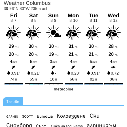
meteoblue
Тагове
Ски
Колоездене
Витоша
SCOTT
GARMIN
Сноуборд
алпинизъм
Сърф
Хижа на годината