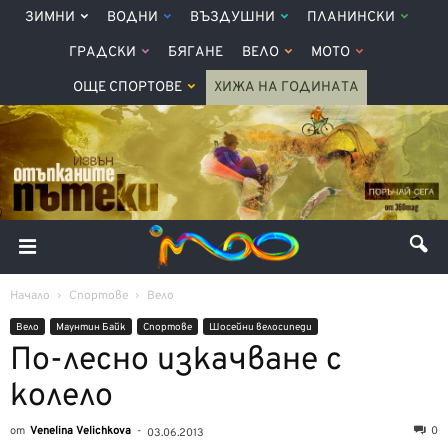
ЗИМНИ
ВОДНИ
ВЪЗДУШНИ
ПЛАНИНСКИ
ГРАДСКИ
БЯГАНЕ
ВЕЛО
МОТО
ОЩЕ СПОРТОВЕ
ХИЖА НА ГОДИНАТА
Начало
Спортове
Вело
Вело
Маунтин Байк
Спортове
Шосейни велосипеди
По-лесно изкачване с
колело
от
Venelina Velichkova
-
0
03.06.2013