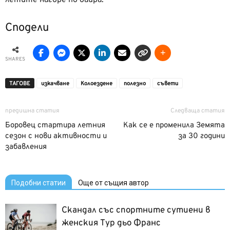
летите нагоре по баира.
Сподели
SHARES
ТАГОВЕ
изкачване
Колоездене
полезно
съвети
предишна статия
Следваща статия
Боровец стартира летния
Как се е променила Земята
сезон с нови активности и
за 30 години
забавления
Подобни статии
Още от същия автор
Скандал със спортните сутиени в
женския Тур дьо Франс