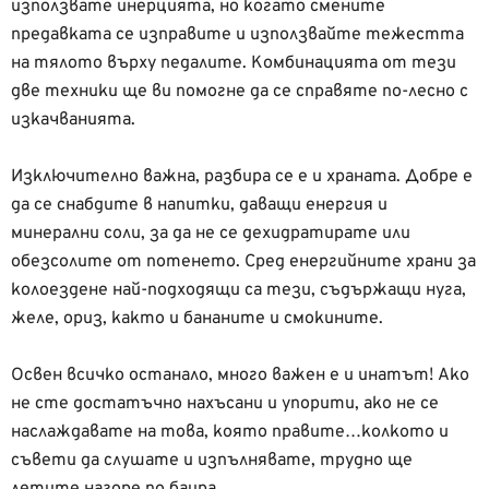
използвате инерцията, но когато смените
предавката се изправите и използвайте тежестта
на тялото върху педалите. Комбинацията от тези
две техники ще ви помогне да се справяте по-лесно с
изкачванията.
Изключително важна, разбира се е и храната. Добре е
да се снабдите в напитки, даващи енергия и
минерални соли, за да не се дехидратирате или
обезсолите от потенето. Сред енергийните храни за
колоездене най-подходящи са тези, съдържащи нуга,
желе, ориз, както и бананите и смокините.
Освен всичко останало, много важен е и инатът! Ако
не сте достатъчно нахъсани и упорити, ако не се
наслаждавате на това, която правите…колкото и
съвети да слушате и изпълнявате, трудно ще