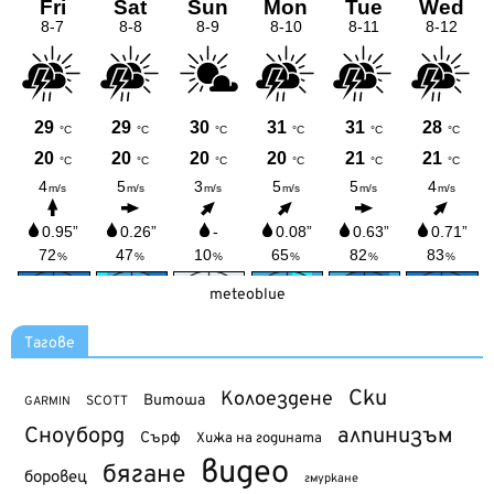
meteoblue
Тагове
Ски
Колоездене
Витоша
SCOTT
GARMIN
Сноуборд
алпинизъм
Сърф
Хижа на годината
видео
бягане
боровец
гмуркане