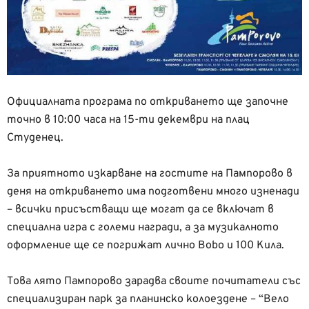
Официалната програма по откриването ще започне
точно в 10:00 часа на 15-ти декември на плац
Студенец.
За приятното изкарване на гостите на Пампорово в
деня на откриването има подготвени много изненади
– всички присъстващи ще могат да се включат в
специална игра с големи награди, а за музикалното
оформление ще се погрижат лично Bobo и 100 Кила.
Това лято Пампорово зарадва своите почитатели със
специализиран парк за планинско колоездене – “Вело