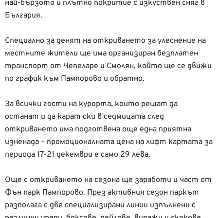
най-бързото и плътно покритие с изкуствен сняг в
България.
Специално за денят на откриването за улеснение на
местните жители ще има организиран безплатен
транспорт от Чепеларе и Смолян, който ще се движи
по график към Пампорово и обратно.
За всички гости на курорта, които решат да
останат и да карат ски в седмицата след
откриването има подготвена още една приятна
изненада – промоционалната цена на лифт картата за
периода 17-21 декември е само 29 лева.
Още с откриването на сезона ще заработи и част от
Фън парк Пампорово. През активния сезон паркът
разполага с две специализирани линии изпълнени с