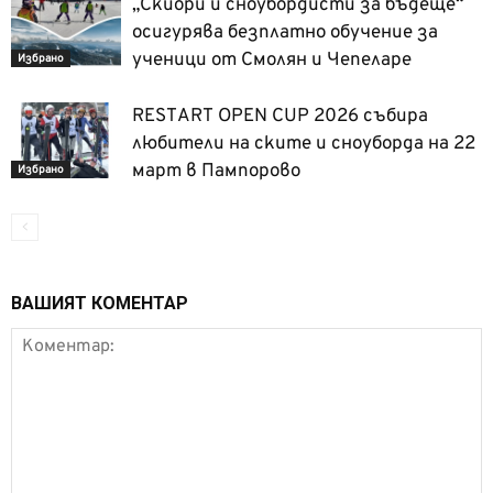
„Скиори и сноубордисти за бъдеще“
осигурява безплатно обучение за
ученици от Смолян и Чепеларе
Избрано
RESTART OPEN CUP 2026 събира
любители на ските и сноуборда на 22
март в Пампорово
Избрано
ВАШИЯТ КОМЕНТАР