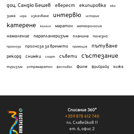
доц. Сандю Бешев
еверест
екипировка
еко
интервю
зима
изкачване
история
игра
катерене
маратон
метеорология
колело
намаление
парапланеризъм
планина
полезно
пътуване
прогноза за времето
прогноза
промоция
състезание
съвети
рекорд
снимки
спорт
филм
хижа
туризъм
фрийрайд
ултрамаратон
фестивал
Списание 360°
+359 878 612 740
пл. Славейков 11
ет. 6, офис 2