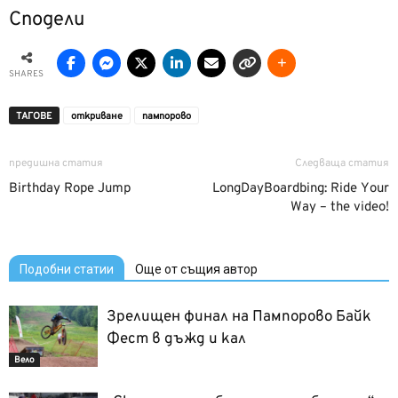
Сподели
SHARES
ТАГОВЕ
откриване
пампорово
предишна статия
Следваща статия
Birthday Rope Jump
LongDayBoardbing: Ride Your
Way – the video!
Подобни статии
Още от същия автор
Зрелищен финал на Пампорово Байк
Фест в дъжд и кал
Вело