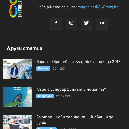
свържете се с нас:
magazine@360mag.bg
Други статии
Варна – Европейска младежка столица 2017
Новини
20.11.2014
Къде е уиндсърфингът в момента?
Спортове
25.07.2016
Salomon – нови хоризонти: Иновации до
дупка!