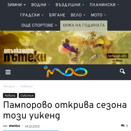
ЗИМНИ
ВОДНИ
ВЪЗДУШНИ
ПЛАНИНСКИ
ГРАДСКИ
БЯГАНЕ
ВЕЛО
МОТО
ОЩЕ СПОРТОВЕ
ХИЖА НА ГОДИНАТА
Начало
Новини
Новини
Събития
Пампорово открива сезона
този уикенд
от
shentov
-
0
14.12.2012