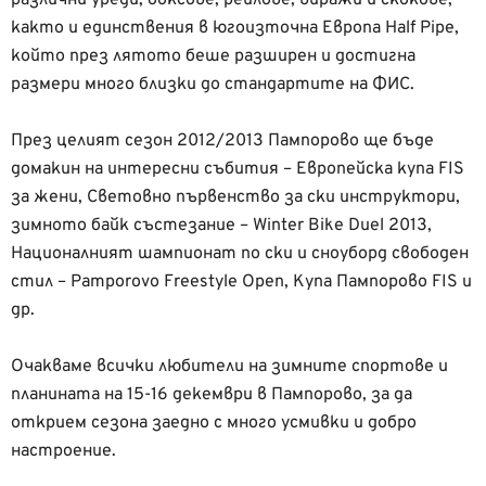
различни уреди, боксове, рейлове, виражи и скокове,
както и единствения в югоизточна Европа Half Pipe,
който през лятото беше разширен и достигна
размери много близки до стандартите на ФИС.
През целият сезон 2012/2013 Пампорово ще бъде
домакин на интересни събития – Европейска купа FIS
за жени, Световно първенство за ски инструктори,
зимното байк състезание – Winter Bike Duel 2013,
Националният шампионат по ски и сноуборд свободен
стил – Pamporovo Freestyle Open, Купа Пампорово FIS и
др.
Очакваме всички любители на зимните спортове и
планината на 15-16 декември в Пампорово, за да
открием сезона заедно с много усмивки и добро
настроение.