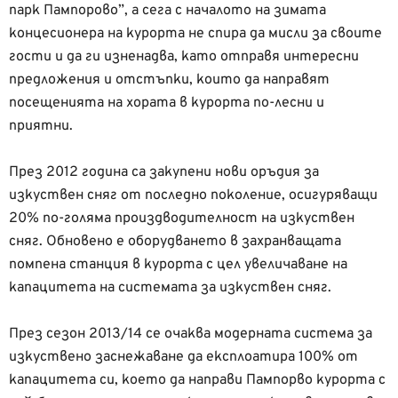
парк Пампорово”, а сега с началото на зимата
концесионера на курорта не спира да мисли за своите
гости и да ги изненадва, като отправя интересни
предложения и отстъпки, които да направят
посещенията на хората в курорта по-лесни и
приятни.
През 2012 година са закупени нови оръдия за
изкуствен сняг от последно поколение, осигуряващи
20% по-голяма произдводителност на изкуствен
сняг. Обновено е оборудването в захранващата
помпена станция в курорта с цел увеличаване на
капацитета на системата за изкуствен сняг.
През сезон 2013/14 се очаква модерната система за
изкуствено заснежаване да експлоатира 100% от
капацитета си, което да направи Пампорво курорта с