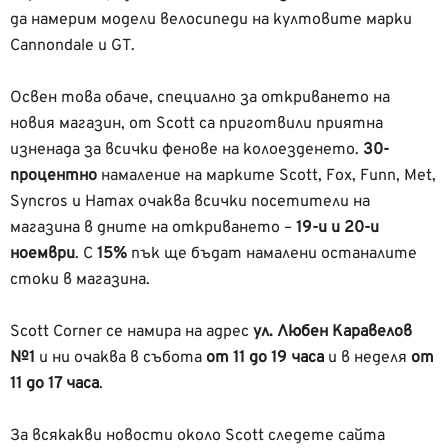
да намерим модели велосипеди на култовите марки
Cannondale и GT.
Освен това обаче, специално за откриването на
новия магазин, от Scott са приготвили приятна
изненада за всички фенове на колоезденето.
30-
процентно
намаление на марките Scott, Fox, Funn, Met,
Syncros и Hamax очаква всички посетители на
магазина в дните на откриването –
19-и и 20-и
ноември
. С
15%
пък ще бъдат намалени останалите
стоки в магазина.
Scott Corner се намира на адрес
ул. Любен Каравелов
№1
и ни очаква в събота
от 11 до 19 часа
и в неделя
от
11 до 17 часа
.
За всякакви новости около Scott следете сайта