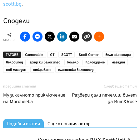
scott.bg
.
Сподели
SHARES
ТАГОВЕ
Cannondale
GT
SCOTT
Scott Corner
вело аксесоари
велосипед
градски велосипед
колело
Колоездене
магазин
нов магазин
откриване
планински велосипед
предишна статия
Следваща статия
Музикалното приключение
Разбери дали печелиш билет
на Morcheeba
за Ruin&Rose
Подобни статии
Още от същия автор