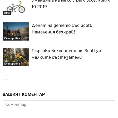
Уменията на макс с BMX Scott Volt-X
10 2019
BMX
Денят на детето със Scott:
Намаления безкрай!
Екипировка
Пъргави велосипеди от Scott за
малките състезатели
Екипировка
ВАШИЯТ КОМЕНТАР