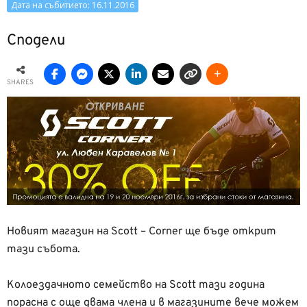
Дата на събитието: 16.11.2016
Сподели
SHARES
Новият магазин на Scott – Corner ще бъде открит
тази събота.
Колоездачното семейство на Scott тази година
порасна с още двама члена и в магазините вече можем