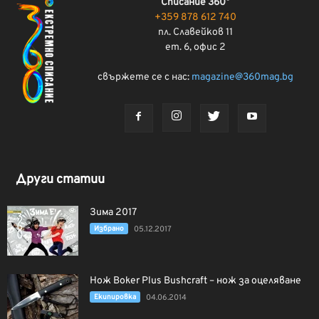
Списание 360°
+359 878 612 740
пл. Славейков 11
ет. 6, офис 2
свържете се с нас:
magazine@360mag.bg
Други статии
Зима 2017
Избрано
05.12.2017
Нож Boker Plus Bushcraft – нож за оцеляване
Екипировка
04.06.2014