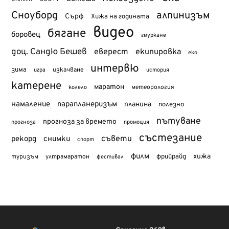
Сноуборд
алпинизъм
Сърф
Хижа на годината
видео
бягане
боровец
гмуркане
доц. Сандю Бешев
еверест
екипировка
еко
интервю
зима
изкачване
история
игра
катерене
маратон
метеорология
колело
намаление
парапланеризъм
планина
полезно
пътуване
прогноза за времето
прогноза
промоция
състезание
съвети
рекорд
снимки
спорт
филм
хижа
туризъм
фрийрайд
ултрамаратон
фестивал