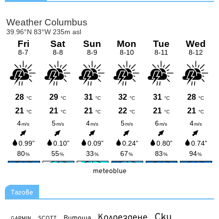
meteoblue
Тагове
Ски
Колоездене
Витоша
SCOTT
GARMIN