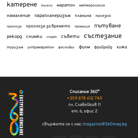
катерене
маратон
метеорология
колело
намаление
парапланеризъм
планина
полезно
пътуване
прогноза за времето
прогноза
промоция
състезание
съвети
рекорд
снимки
спорт
филм
хижа
туризъм
фрийрайд
ултрамаратон
фестивал
Списание 360°
+359 878 612 740
пл. Славейков 11
ет. 6, офис 2
свържете се с нас:
magazine@360mag.bg