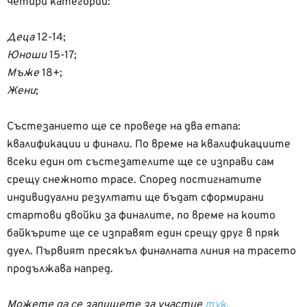
четири категории:
Деца
12-14;
Юноши
15-17;
Мъже
18+;
Жени
;
Състезанието ще се проведе на два етапа:
квалификации и финали. По време на квалификациите
всеки един от състезателите ще се изправи сам
срещу снежното трасе. Според постигнатите
индивидуални резултати ще бъдат сформирани
стартови двойки за финалите, по време на които
байкърите ще се изправят един срещу друг в пряк
дуел. Първият пресякъл финалната линия на трасето
продължава напред.
Можете да се запишете за участие
тук.