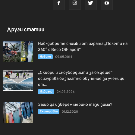
Други статии
Най-добрите снимки от играта „Полети на
360° с Весо Овчаров“
Новини
09.05.2014
„Скиори и сноубордисти за бъдеще“
осигурява безплатно обучение за ученици
от...
Избрано
24.03.2026
Защо да изберем мерино тази зима?
Екипировка
01.12.2020