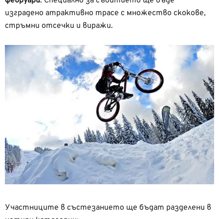
февруари
. Специално за събитието ще бъде
изградено атрактивно трасе с множество скокове,
стръмни отсечки и виражи.
Участниците в състезанието ще бъдат разделени в