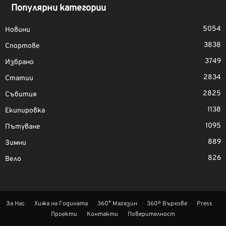
Популярни категории
5054
Новини
3838
Спортове
3749
Избрано
2834
Статии
2825
Събития
1138
Екипировка
1095
Пътуване
889
Зимни
826
Вело
За Нас
Хижа на Годината
360° Магазин
360º Върхове
Press
Проекти
Контакти
Поверителност