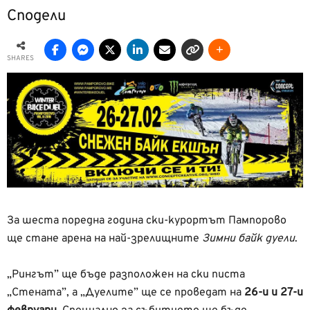
Сподели
SHARES
За шеста поредна година ски-курортът Пампорово
ще стане арена на най-зрелищните
Зимни байк дуели
.
„Рингът” ще бъде разположен на ски писта
„Стената”, а „Дуелите” ще се проведат на
26-и и 27-и