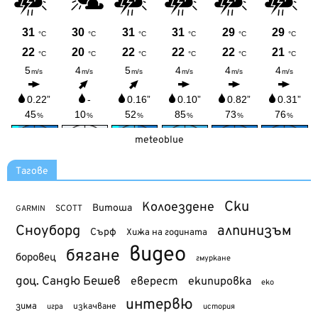
meteoblue
Тагове
Ски
Колоездене
Витоша
SCOTT
GARMIN
Сноуборд
алпинизъм
Сърф
Хижа на годината
видео
бягане
боровец
гмуркане
доц. Сандю Бешев
еверест
екипировка
еко
интервю
зима
изкачване
история
игра