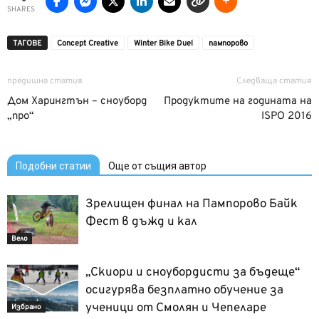
SHARES
ТАГОВЕ
Concept Creative‎
Winter Bike Duel
пампорово
предишна статия
Следваща статия
Дом Харингтън – сноуборд
Продуктите на годината на
„про“
ISPO 2016
Подобни статии
Още от същия автор
Зрелищен финал на Пампорово Байк
Фест в дъжд и кал
Вело
„Скиори и сноубордисти за бъдеще“
осигурява безплатно обучение за
ученици от Смолян и Чепеларе
Избрано