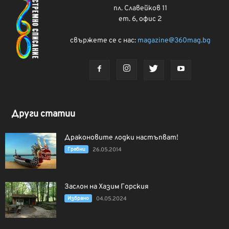
пл. Славейков 11
ет. 6, офис 2
свържете се с нас:
magazine@360mag.bg
Други статии
Драконовите лодки настъпват!
Гребни
26.05.2014
Заслон на Хазим Горския
Избрано
04.05.2024