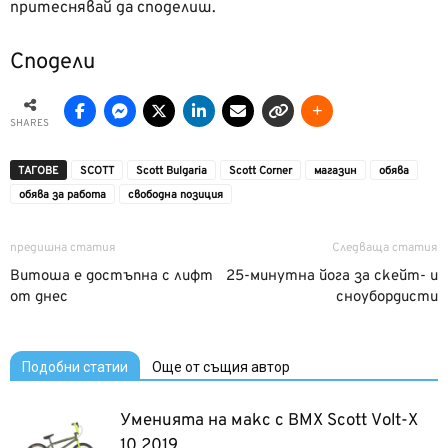
притеснявай да споделиш.
Сподели
SHARES
ТАГОВЕ
SCOTT
Scott Bulgaria
Scott Corner
магазин
обява
обява за работа
свободна позиция
предишна статия
Следваща статия
Витоша е достъпна с лифт
25-минутна йога за скейт- и
от днес
сноубордисти
Подобни статии
Още от същия автор
Уменията на макс с BMX Scott Volt-X
10 2019