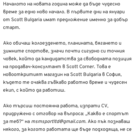
Началото на новата година може да бъде чудесно
време за едно ново начало. В първите дни на януари
от Scott Bulgaria имат предложение именно за добър
старт.
Ако обичаш колоезденето, планината, бягането и
зимните спортове, значи почти сигурно си точния
човек, който да кандидатства за свободната позиция
на продавач-консултант в Scott Corner. Това е
новооткритият магазин на Scott Bulgaria в София,
където те очаква гъвкаво работно време и чудесен
екип, с който да работиш.
Ако търсиш постоянна работа, изпрати CV,
придружено с отговор на въпроса: „Какво е спортът
за теб?“ на
msmsportltd@gmail.com
. Ако пък познаваш
някого, за когото работата ще бъде подходяща, не се