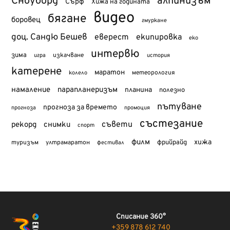
Сноуборд
алпинизъм
Сърф
Хижа на годината
видео
бягане
боровец
гмуркане
доц. Сандю Бешев
еверест
екипировка
еко
интервю
зима
изкачване
история
игра
катерене
маратон
метеорология
колело
намаление
парапланеризъм
планина
полезно
пътуване
прогноза за времето
прогноза
промоция
състезание
съвети
рекорд
снимки
спорт
филм
хижа
туризъм
фрийрайд
ултрамаратон
фестивал
Списание 360°
+359 878 612 740