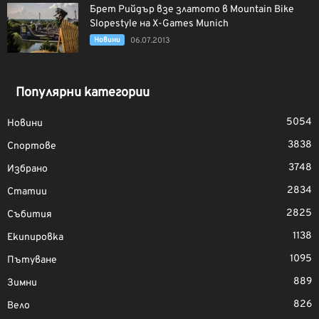
Брет Рийдър взе златото в Mountain Bike
Slopestyle на X-Games Munich
Новини
06.07.2013
Популярни категории
5054
Новини
3838
Спортове
3748
Избрано
2834
Статии
2825
Събития
1138
Екипировка
1095
Пътуване
889
Зимни
826
Вело