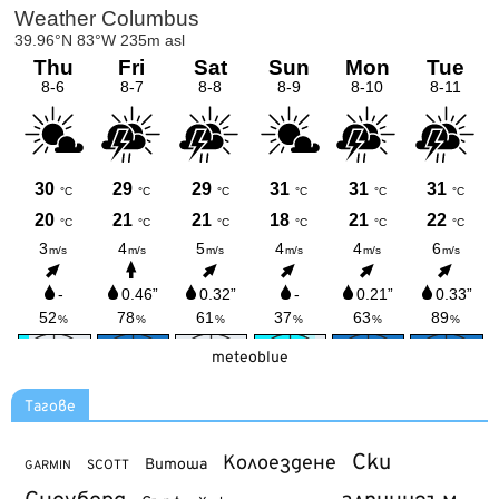
meteoblue
Тагове
Ски
Колоездене
Витоша
SCOTT
GARMIN