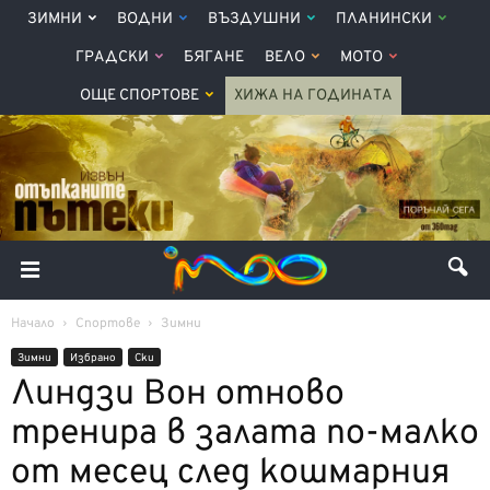
ЗИМНИ
ВОДНИ
ВЪЗДУШНИ
ПЛАНИНСКИ
ГРАДСКИ
БЯГАНЕ
ВЕЛО
МОТО
ОЩЕ СПОРТОВЕ
ХИЖА НА ГОДИНАТА
Начало
Спортове
Зимни
Зимни
Избрано
Ски
Линдзи Вон отново
тренира в залата по-малко
от месец след кошмарния