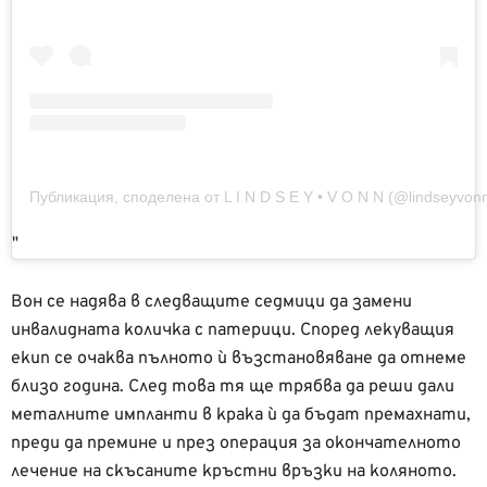
Публикация, споделена от L I N D S E Y • V O N N (@lindseyvon
Вон се надява в следващите седмици да замени
инвалидната количка с патерици. Според лекуващия
екип се очаква пълното ѝ възстановяване да отнеме
близо година. След това тя ще трябва да реши дали
металните импланти в крака ѝ да бъдат премахнати,
преди да премине и през операция за окончателното
лечение на скъсаните кръстни връзки на коляното.