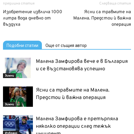
предишна статия
Следваща статия
Изобретение извлича 1000
Ясни са травмите на
литра вода дневно от
Малена. Предстои ѝ важна
въздуха
операция
Подобни статии
Още от същия автор
Малена Замфирова вече е в България
и се възстановява успешно
Зимни
Ясни са травмите на Малена.
Предстои ѝ важна операция
Зимни
Малена Замфирова е претърпяла
няколко операции след тежък
инцидент
Избрано