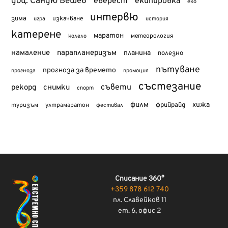
доц. Сандю Бешев
еверест
екипировка
еко
интервю
зима
изкачване
история
игра
катерене
маратон
метеорология
колело
намаление
парапланеризъм
планина
полезно
пътуване
прогноза за времето
прогноза
промоция
състезание
съвети
рекорд
снимки
спорт
филм
хижа
туризъм
фрийрайд
ултрамаратон
фестивал
Списание 360°
+359 878 612 740
пл. Славейков 11
ет. 6, офис 2