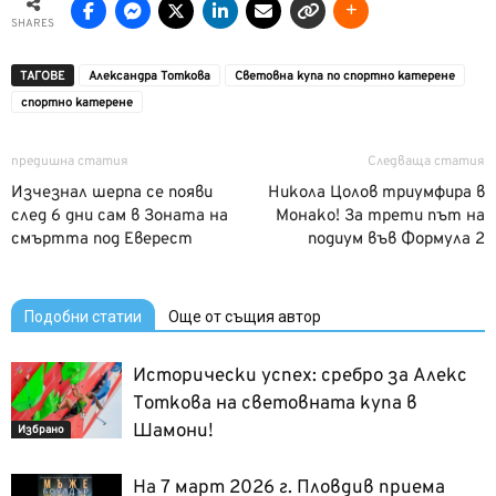
SHARES
ТАГОВЕ
Александра Тоткова
Световна купа по спортно катерене
спортно катерене
предишна статия
Следваща статия
Изчезнал шерпа се появи
Никола Цолов триумфира в
след 6 дни сам в Зоната на
Монако! За трети път на
смъртта под Еверест
подиум във Формула 2
Подобни статии
Още от същия автор
Исторически успех: сребро за Алекс
Тоткова на световната купа в
Шамони!
Избрано
На 7 март 2026 г. Пловдив приема