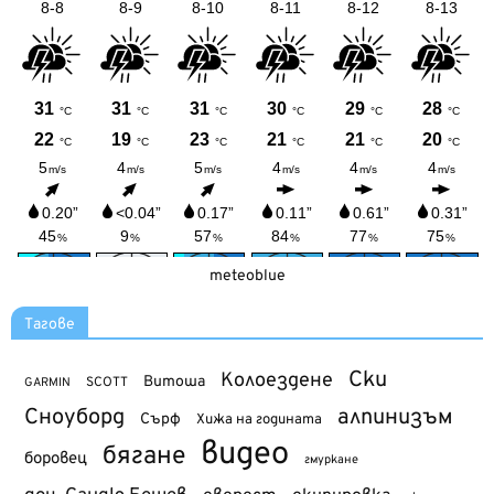
meteoblue
Тагове
Ски
Колоездене
Витоша
SCOTT
GARMIN
Сноуборд
алпинизъм
Сърф
Хижа на годината
видео
бягане
боровец
гмуркане