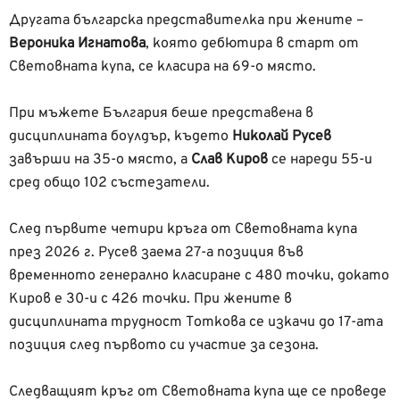
Другата българска представителка при жените –
Вероника Игнатова
, която дебютира в старт от
Световната купа, се класира на 69-о място.
При мъжете България беше представена в
дисциплината боулдър, където
Николай Русев
завърши на 35-о място, а
Слав Киров
се нареди 55-и
сред общо 102 състезатели.
След първите четири кръга от Световната купа
през 2026 г. Русев заема 27-а позиция във
временното генерално класиране с 480 точки, докато
Киров е 30-и с 426 точки. При жените в
дисциплината трудност Тоткова се изкачи до 17-ата
позиция след първото си участие за сезона.
Следващият кръг от Световната купа ще се проведе