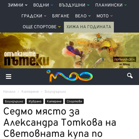
ЗИМНИ
ВОДНИ
ВЪЗДУШНИ
ПЛАНИНСКИ
ГРАДСКИ
БЯГАНЕ
ВЕЛО
МОТО
ОЩЕ СПОРТОВЕ
ХИЖА НА ГОДИНАТА
Начало
Катерене
Боулдъринг
Боулдъринг
Избрано
Катерене
Спортове
Седмо място за
Александра Тоткова на
Световната купа по