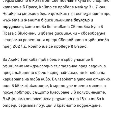
седмо място в кръга от Световната купа по спортно
катерене в Прага, който се проведе между 3 и 7 юни.
Чешката столица беше домакин на състезанията при
мъжете и жените в дисциплините
боулдър и
трудност,
като това бе първата Световна купа в
Прага с включени и двете дисциплини – своеобразна
генерална репетиция преди Световното първенство
през 2027 г., което ще се проведе в Бърно.
За Алекс Тоткова това беше първо участие в
официално международно състезание през сезона, а
представянето ѝ беше сред най-силните в нейната
кариерата на това ниво. Българката започна отлично
още в квалификациите, където зае трето място, а
после повтори същото класиране и в полуфиналите.
Във финала тя постигна резултат от 18+ и това ѝ
отреди седмата позиция в крайното подреждане.