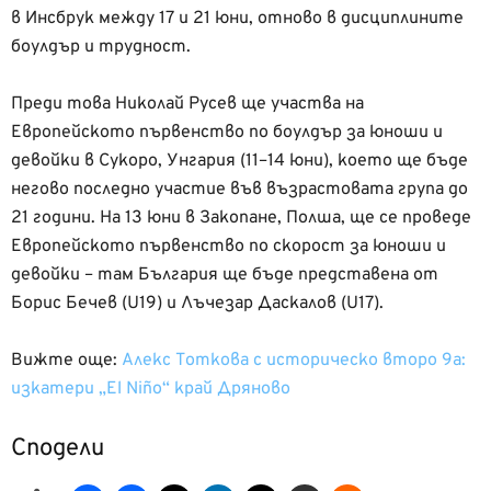
в Инсбрук между 17 и 21 юни, отново в дисциплините
боулдър и трудност.
Преди това Николай Русев ще участва на
Европейското първенство по боулдър за юноши и
девойки в Сукоро, Унгария (11–14 юни), което ще бъде
негово последно участие във възрастовата група до
21 години. На 13 юни в Закопане, Полша, ще се проведе
Европейското първенство по скорост за юноши и
девойки – там България ще бъде представена от
Борис Бечев (U19) и Лъчезар Даскалов (U17).
Вижте още:
Алекс Тоткова с историческо второ 9a:
изкатери „El Niño“ край Дряново
Сподели