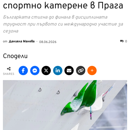
спортно катерене в Прага
Българката стигна до финала в дисциплината
трудност при първото си международно участие за
сезона
от
Даниела Манева
-
0
08.06.2026
Сподели
SHARES