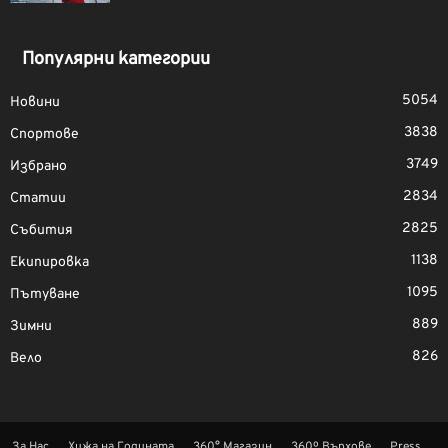
Популярни категории
5054
Новини
3838
Спортове
3749
Избрано
2834
Статии
2825
Събития
1138
Екипировка
1095
Пътуване
889
Зимни
826
Вело
За Нас
Хижа на Годината
360° Магазин
360º Върхове
Press