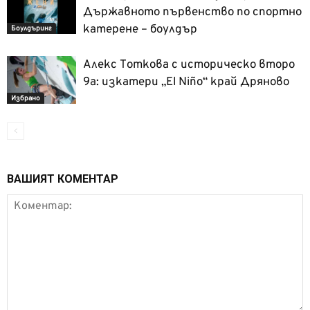
Държавното първенство по спортно
катерене – боулдър
Боулдъринг
Алекс Тоткова с историческо второ
9a: изкатери „El Niño“ край Дряново
Избрано
ВАШИЯТ КОМЕНТАР