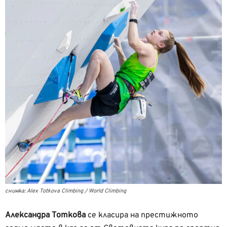
снимка: Alex Totkova Climbing /
World Climbi
ng
Александра Тоткова
се класира на престижното