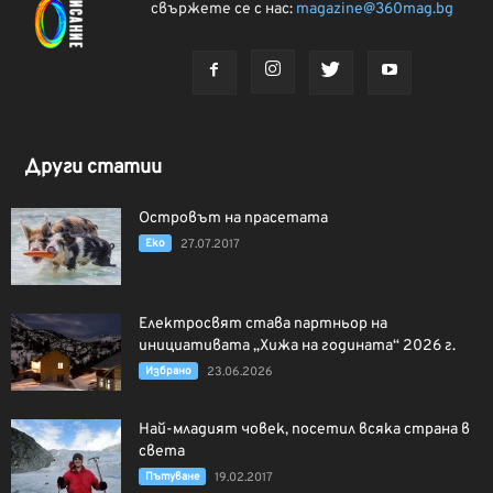
свържете се с нас:
magazine@360mag.bg
Други статии
Островът на прасетата
Еко
27.07.2017
Електросвят става партньор на
инициативата „Хижа на годината“ 2026 г.
Избрано
23.06.2026
Най-младият човек, посетил всяка страна в
света
Пътуване
19.02.2017