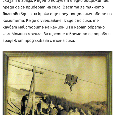
слизат в града, където нощуват в едно общежитие,
преди да се приберат на село. Вестта за тяхното
бягство
вдига на крака още през нощта членовете на
комитета. Къде с увещаване, къде със сила, те
качват майсторите на камион и ги карат обратно
към Момина могила. За щастие и времето се оправя и
градежът продължава с пълна сила.