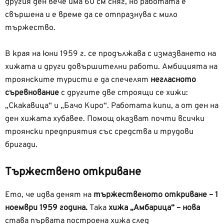
другия ден вече има 60 см сняг, но работата е
свършена и е време да се отпразнува с мило
тържество.
В края на юни 1959 г. се продължава с измазването на
хижата и други довършителни работи. Амбицията на
троянските туристи е да спечелят
негласното
съревнование
с другите две строящи се хижи:
„Скакавица“ и „Бачо Киро“. Работата кипи, а от ден на
ден хижата хубавее. Помощ оказват почти всички
троянски предприятия със средства и трудови
бригади.
Тържествено откриване
Ето, че идва денят на
тържественото откриване – 1
ноември 1959 година.
Така
хижа „Амбарица“ – нова
става първата построена хижа след