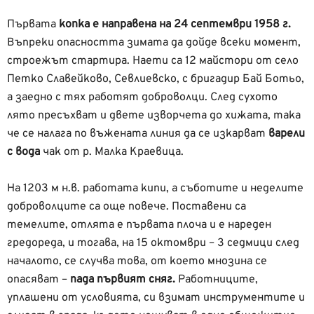
Първата
копка е направена на 24 септември 1958 г.
Въпреки опасността зимата да дойде всеки момент,
строежът стартира. Наети са 12 майстори от село
Петко Славейково, Севлиевско, с бригадир Бай Ботьо,
а заедно с тях работят доброволци. След сухото
лято пресъхват и двете изворчета до хижата, така
че се налага по въжената линия да се изкарват
варели
с вода
чак от р. Малка Краевица.
На 1203 м н.в. работата кипи, а съботите и неделите
доброволците са още повече. Поставени са
темелите, отлята е първата плоча и е нареден
гредореда, и тогава, на 15 октомври – 3 седмици след
началото, се случва това, от което мнозина се
опасяват –
пада първият сняг.
Работниците,
уплашени от условията, си взимат инструментите и