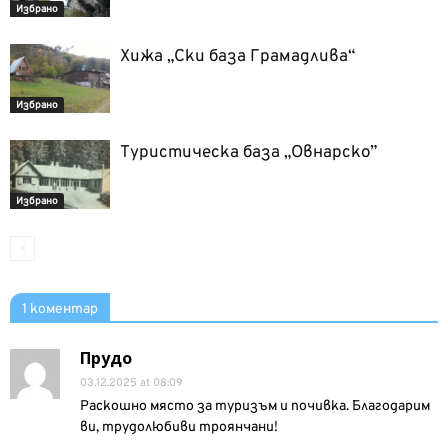
Избрано
Хижа „Ски база Грамадлива“
Избрано
Туристическа база „Овнарско”
Избрано
1 коментар
Прудо
03.12.2025 at 08:09
Раскошно място за туризъм и почивка. Благодарим
ви, трудолюбиви троянчани!