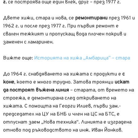
г.
се построява още един влек, друг – през 1977 г.
Двете хижи, стара и нова, се
ремонтирани
през 1961 и
1962 г. и после през 1977 г. При първия ремонт е
свален тежкият и пропускащ вода плочен покрив и
заменен с ламаринен.
Вижте още:
Историята на хижа „Амбарица” – стара
До 1964 г. снабдяването на хижата с продукти е
с
коне
, което е много трудно. Затова троянци
искат
да построят въжена линия
– старата, от времето на
строежа, е демонтирана след откриването на
хижата. С помощта на Георги Илиев, първи зам.-
председател на ЦУ на БНБ и член на ЦС на БТС, е
отпуснат заем „Нова техника“. Линията е изградена
отново под ръководството на инж. Иван Йонков.