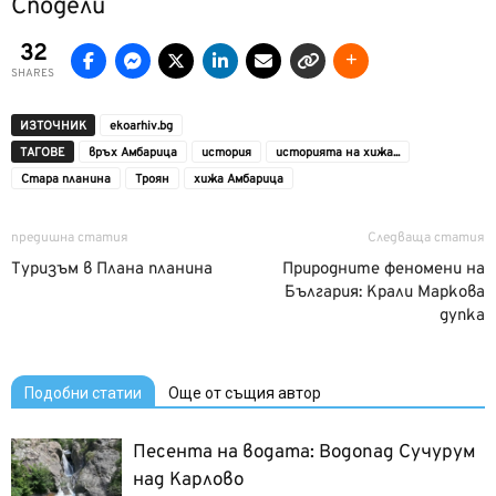
Сподели
32
SHARES
ИЗТОЧНИК
ekoarhiv.bg
ТАГОВЕ
връх Амбарица
история
историята на хижа...
Стара планина
Троян
хижа Амбарица
предишна статия
Следваща статия
Туризъм в Плана планина
Природните феномени на
България: Крали Маркова
дупка
Подобни статии
Още от същия автор
Песента на водата: Водопад Сучурум
над Карлово