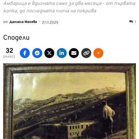
Амбарица е вдигната само за два месеца - от първата
копка, до последната плоча на покрива
от
Даниела Манева
-
1
27.11.2025
Сподели
32
SHARES