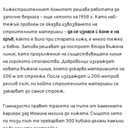
Хижестроителният комитет решава работата да
започне веднага – още лятото на 1958 г. Като най-
тежък проблем се оказва извозването на
строителните материали –
да се изнася с коне е на
гръб
, както е било при старата хижа, е много тежко
и бавно. Затова решават да построят втора въжена
линия, като продължение на съществуващата линия
на горското стопанство. Доброволци изграждат
новата въжена линия, която докарва материалите на
200 м от строежа. После изграждат и 200-метров
релсов път, по който строителните материали се
закарват до самия строеж.
Гимназисти правят трасето на пътя от каменната
кариера зад Момина могила до хижата. Същото лято
по този път те прекарват 300 кубика дялани камъни