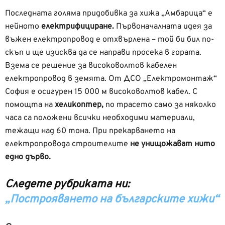
Последната голяма придобивка за хижа „Амбарица“ е
нейното
електрифициране.
Първоначалната идея за
въжен електропровод е отхвърлена – той би бил по-
скъп и ще изисква да се направи просека в гората.
Взема се решение за високоволтов кабелен
електропровод в земята. От ДСО „Електромонтаж“
София е осигурен 15 000 м високоволтов кабел. С
помощта на
хеликоптер,
по трасето само за няколко
часа са положени всички необходими материали,
тежащи над 60 тона. При прекарването на
електропровода строителите
не унищожават нито
едно дърво.
Следете рубриката ни:
„Построяването на българските хижи“