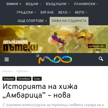
ЗИМНИ
ВОДНИ
ВЪЗДУШНИ
ПЛАНИНСКИ
ГРАДСКИ
БЯГАНЕ
ВЕЛО
МОТО
ОЩЕ СПОРТОВЕ
ХИЖА НА ГОДИНАТА
Начало
Избрано
Избрано
Пътуване
Хижи
Историята на хижа
„Амбарица” – нова
С огромен ентусиазъм на троянци новата сграда на х.