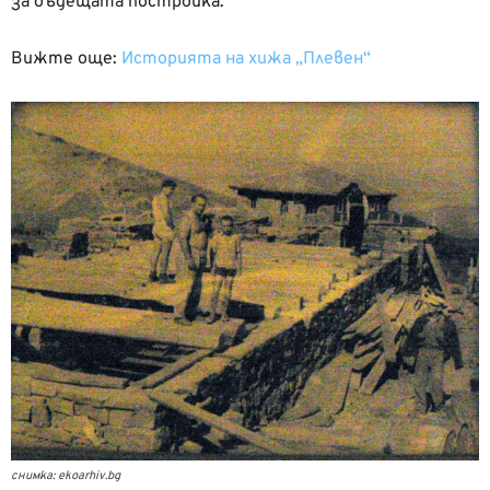
за бъдещата постройка.
Вижте още:
Историята на хижа „Плевен“
снимка: ekoarhiv.bg