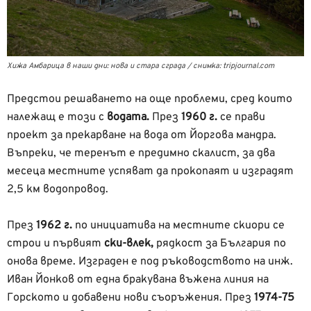
Хижа Амбарица в наши дни: нова и стара сграда / снимка: tripjournal.com
Предстои решаването на още проблеми, сред които
належащ е този с
водата.
През
1960 г.
се прави
проект за прекарване на вода от Йоргова мандра.
Въпреки, че теренът е предимно скалист, за два
месеца местните успяват да прокопаят и изградят
2,5 км водопровод.
През
1962 г.
по инициатива на местните скиори се
строи и първият
ски-влек,
рядкост за България по
онова време. Изграден е под ръководството на инж.
Иван Йонков от една бракувана въжена линия на
Горското и добавени нови съоръжения. През
1974-75