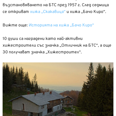
възстановяването на БТС през 1957 г. След седмица
се откриват
хижа „Скакавица“
и хижа „Бачо Киро“.
Вижте още:
Историята на хижа „Бачо Киро“
10 души са наградени като най-активни
хижестроители със значка „Отличник на БТС“, а още
30 получават значка „Хижестроител“.