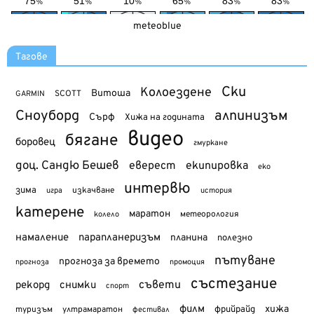
meteoblue
Тагове
Ски
Колоездене
Витоша
SCOTT
GARMIN
Сноуборд
алпинизъм
Сърф
Хижа на годината
видео
бягане
боровец
гмуркане
доц. Сандю Бешев
еверест
екипировка
еко
интервю
зима
изкачване
история
игра
катерене
маратон
метеорология
колело
намаление
парапланеризъм
планина
полезно
пътуване
прогноза за времето
прогноза
промоция
състезание
съвети
рекорд
снимки
спорт
филм
хижа
туризъм
фрийрайд
ултрамаратон
фестивал