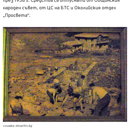
през 1958 г. Средства са отпуснати от Общинския
народен съвет, от ЦС на БТС и Околийския отдел
„Просвета“.
снимка: ekoarhiv.bg