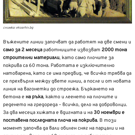
снимка: ekoarhiv.bg
Въжените линии започват да работят на две смени и
само за 2 месеца
работниците извозват
2000 тона
строителни материали
, като само плочите за
покрива са 60 тона. Работата е изключително
натоварена, като се има предвид, че всичко трябва да
се прехвърля между двете линии, а после и от новата
линия на вагонетки до строежа. Бъркането на
бетона е
на ръка
, както и леенето на плочите и
реденето на гредореда – всичко, дело на доброволци.
За два месеца хижата е вдигната и на
30 ноември
е
поставена последната плоча на покрива
. В този
момент започва да вали обилен сняг на парцали и на