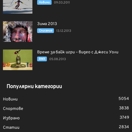
Новини
09.03.2011
Зима 2013
Списание
13.12.2013
Време за байк игри – видео с Джеси Уоли
BMX
05.08.2013
Популярни категории
5054
Новини
3838
Спортове
3749
Избрано
2834
Статии