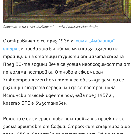
Строежът на хижа „Амбарица” – нова / снимка: ekoarhiv.bg
С откриването си през 1936 г.
хижа „Амбарица” –
стара
се превръща в любимо място за излети на
троянци и на стотици туристи от цялата страна.
През 50-те години вече се усеща необходимостта от
по-голяма постройка. Отново е сформиран
Хижестроителен комитет и се обсъжда дали да се
разшири старата сграда или да се построи нова.
Истински тласък идеята получава през 1957 г.,
когато БТС е възстановен.
Решено е да се гради нова постройка и с проекта се
заема архитект от София. Строежът стартира още