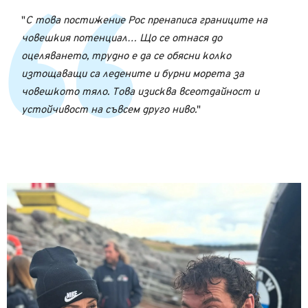
С това постижение Рос пренаписа границите на
човешкия потенциал… Що се отнася до
оцеляването, трудно е да се обясни колко
изтощаващи са ледените и бурни морета за
човешкото тяло. Това изисква всеотдайност и
устойчивост на съвсем друго ниво.