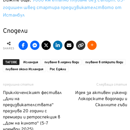
Вижте още:
9000 км етапно плуване без съпорт: 65-
годишен швед стартира предизвикателството от
Истанбул
Сподели
SHARES
ТАГОВЕ
Исландия
плуване в ледени води
плуване в открити води
плуване около Исландия
Рос Еджли
предишна статия
Следваща статия
Приключенският фестивал
Идея за активен уикенд:
„Дни на
Локорските водопади и
предизвикателствата“
Скалните гъби
празнува 20 години с
премиери и ретроспекция в
„Дом на киното“ (5-7
ноември 2025)