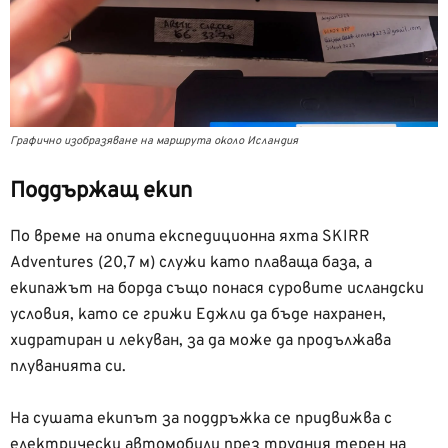
Графично изобразяване на маршрута около Исландия
Поддържащ екип
По време на опита експедиционна яхта SKIRR
Adventures (20,7 м) служи като плаваща база, а
екипажът на борда също понася суровите исландски
условия, като се грижи Еджли да бъде нахранен,
хидратиран и лекуван, за да може да продължава
плуванията си.
На сушата екипът за поддръжка се придвижва с
електрически автомобили през трудния терен на