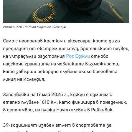
снимка: 220 Triathlon Magazine, Фейсбук
Само с неопренов костюм и аксесоари, които да го
предпазят от екстремния студ, британският плувец
на ултрадълги разстояния
Рос Еджли
отново
надскочи границите на човешките възможности,
като завърши рекордно плуване около бреговата
линия на Исландия.
Започвайки на 17 май 2025 г., Еджли е изминал с
етапно плуване 1610 км, като финишира в понеделник,
8 септември, на плажа Наутхолсвик в Рейкявик.
39-годишният изявен атлет в спортовете за