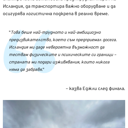
Исландия, да транспортира важно оборудване и да
осигурява логистична подкрепа в реално време.
Това беше най-трудното и най-амбициозно
предизвикателство, което съм предприемал досега.
Исландия ми даде невероятна възможност да
тествам физическите и психическите си граници –
страната ми подари изживявания, които никога
няма да забравя.
– казва Еджли след финала.