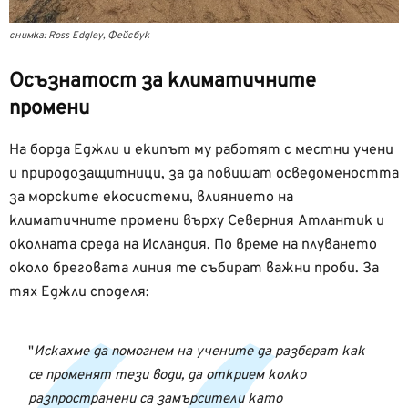
снимка: Ross Edgley, Фейсбук
Осъзнатост за климатичните
промени
На борда Еджли и екипът му работят с местни учени
и природозащитници, за да повишат осведомеността
за морските екосистеми, влиянието на
климатичните промени върху Северния Атлантик и
околната среда на Исландия. По време на плуването
около бреговата линия те събират важни проби. За
тях Еджли споделя:
Искахме да помогнем на учените да разберат как
се променят тези води, да открием колко
разпространени са замърсители като