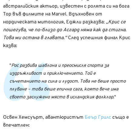
австралийския актьор, известен с ролята си на бога
Тор във филмите на Marvel. Вдъхновен от
нордическата митология, Еджли разказва:
„Крис се
пошегува, че по-близо до Асгард няма как да стигна.
Това ми остана в главата.“
След успешния финал Крис
казва:
Рос разбива шаблона и преосмисля спорта за
издръжливост и приключението. Той е
съчетанието на сила и лудост. Това не беше просто
плуване – това беше епична сага, която вече има
своето заслужено място в исландския фолклор.
Освен Хемсуърт, авантюристът
Беър Грилс
също е
впечатлен: