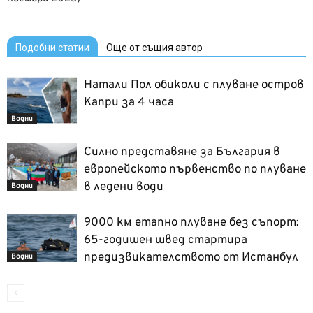
Подобни статии
Още от същия автор
Натали Пол обиколи с плуване остров
Капри за 4 часа
Водни
Силно представяне за България в
европейското първенство по плуване
в ледени води
Водни
9000 км етапно плуване без съпорт:
65-годишен швед стартира
предизвикателството от Истанбул
Водни