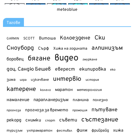
meteoblue
Тагове
Ски
Колоездене
Витоша
SCOTT
GARMIN
Сноуборд
алпинизъм
Сърф
Хижа на годината
видео
бягане
боровец
гмуркане
доц. Сандю Бешев
еверест
екипировка
еко
интервю
зима
изкачване
история
игра
катерене
маратон
метеорология
колело
намаление
парапланеризъм
планина
полезно
пътуване
прогноза за времето
прогноза
промоция
състезание
съвети
рекорд
снимки
спорт
филм
хижа
туризъм
фрийрайд
ултрамаратон
фестивал