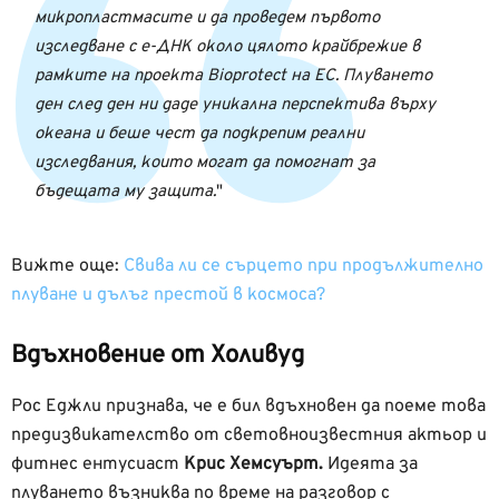
микропластмасите и да проведем първото
изследване с е-ДНК около цялото крайбрежие в
рамките на проекта Bioprotect на ЕС. Плуването
ден след ден ни даде уникална перспектива върху
океана и беше чест да подкрепим реални
изследвания, които могат да помогнат за
бъдещата му защита.
Вижте още:
Свива ли се сърцето при продължително
плуване и дълъг престой в космоса?
Вдъхновение от Холивуд
Рос Еджли признава, че е бил вдъхновен да поеме това
предизвикателство от световноизвестния актьор и
фитнес ентусиаст
Крис Хемсуърт.
Идеята за
плуването възниква по време на разговор с