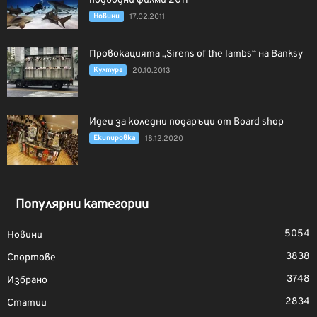
подводни филми 2011
Новини
17.02.2011
Провокацията „Sirens of the lambs“ на Banksy
Култура
20.10.2013
Идеи за коледни подаръци от Board shop
Екипировка
18.12.2020
Популярни категории
5054
Новини
3838
Спортове
3748
Избрано
2834
Статии