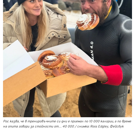
Рос казва, че в тренировъчните си дни е приемал по 10 000 калории, а по време
на опита говори за стойности от… 40 000 / снимка: Ross Edgley, Фейсбук