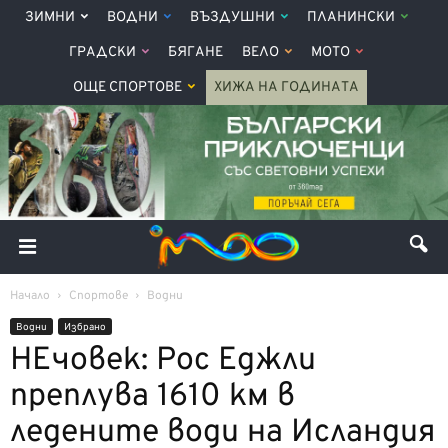
ЗИМНИ
ВОДНИ
ВЪЗДУШНИ
ПЛАНИНСКИ
ГРАДСКИ
БЯГАНЕ
ВЕЛО
МОТО
ОЩЕ СПОРТОВЕ
ХИЖА НА ГОДИНАТА
Начало
Спортове
Водни
Водни
Избрано
НЕчовек: Рос Еджли
преплува 1610 км в
ледените води на Исландия