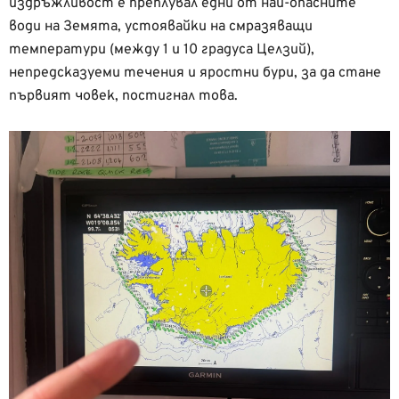
издръжливост е преплувал едни от най-опасните
води на Земята, устоявайки на смразяващи
температури (между 1 и 10 градуса Целзий),
непредсказуеми течения и яростни бури, за да стане
първият човек, постигнал това.