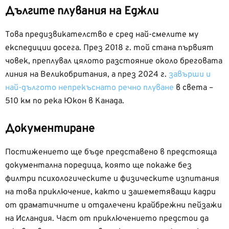
Дългите плувания на Еджли
Това предизвикателство е сред най-смелите му
експедиции досега. През 2018 г. той стана първият
човек, преплувал цялото разстояние около бреговата
линия на Великобритания, а през 2024 г.
завърши и
най-дългото непрекъснато речно плуване
в света –
510 км по река Юкон в Канада.
Документиране
Постижението ще бъде представено в предстояща
документална поредица, която ще покаже без
филтри психологическите и физическите изпитания
на това приключение, както и зашеметяващи кадри
от драматичните и отдалечени крайбрежни пейзажи
на Исландия. Част от приключението предстои да