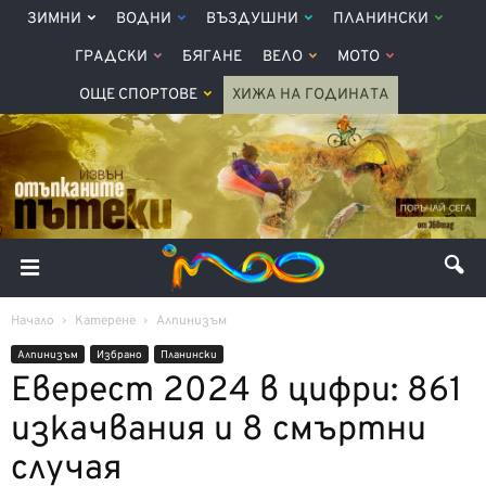
ЗИМНИ
ВОДНИ
ВЪЗДУШНИ
ПЛАНИНСКИ
ГРАДСКИ
БЯГАНЕ
ВЕЛО
МОТО
ОЩЕ СПОРТОВЕ
ХИЖА НА ГОДИНАТА
Начало
Катерене
Алпинизъм
Алпинизъм
Избрано
Планински
Еверест 2024 в цифри: 861
изкачвания и 8 смъртни
случая