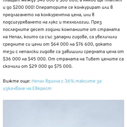
плащат между $40 000 и $60 000, а някои ще платят
и до $200 000! Операторите се конкурират или в
предлагането на конкурентна цена, или в
подсигуряването на лукс и технологии. През
последните десет години компаниите от страната
на Непал, които са със западни гидове, са увеличили
средните си цени от $64 000 на $76 600, докато
тези с непалски гидове са завишили средната цена от
$36 000 на $45 000. От страната на Тибет цените са
скочили от $29 000 до $75 000.
Вижте още:
Непал вдигна с 36% таксите за
изкачване на Еверест