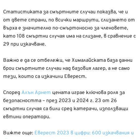
Статистиката за смъртните случаи показва, че и
от двете страни, по всички маршрути, слизането от
върха е значително по-смъртоносно за членовете,
като 108 смъртни случая има на слизане, в сравнение с
29 при изкачване.
Важно е да се отбележи, че Хималайската база данни
брои смъртните случаи над базовия лагер, а не само
тези, които са изкачили Еверест.
Според
Алън Арнет
цената играе ключова роля за
безопасността – през 2023 и 2024 г. 23 от 26
смъртни случая са били сред катерачи, използващи
евтини оператори.
Вижте още:
Еверест 2023 в цифри: 600 изкачвания и