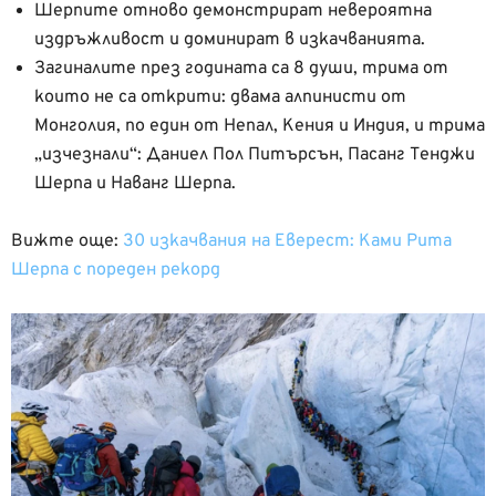
Шерпите отново демонстрират невероятна
издръжливост и доминират в изкачванията.
Загиналите през годината са 8 души, трима от
които не са открити: двама алпинисти от
Монголия, по един от Непал, Кения и Индия, и трима
„изчезнали“: Даниел Пол Питърсън, Пасанг Тенджи
Шерпа и Наванг Шерпа.
Вижте още:
30 изкачвания на Еверест: Ками Рита
Шерпа с пореден рекорд