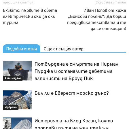
предишна статия
Следваща статия
E-Skimo: първите в света
Иван Попов от хижа
електрически ски за ски
„Бонсови поляни“: Да бориш
туринг
предизвикателствата и те
да се отплащат!
Подобни статии
Още от същия автор
Потвърдена е смъртта на Нирмал
Пурджа и останалите деветима
алпинисти на Броуд Пик
Алпинизъм
Бил ли е Еверест морско дъно?
Избрано
Историята на Клод Коган, която
проправи пътя на жените към