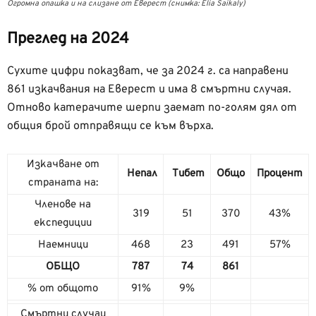
Огромна опашка и на слизане от Еверест (снимка: Elia Saikaly)
Преглед на 2024
Сухите цифри показват, че за 2024 г. са направени
861 изкачвания на Еверест и има 8 смъртни случая.
Отново катерачите шерпи заемат по-голям дял от
общия брой отправящи се към върха.
Изкачване от
Непал
Тибет
Общо
Процент
страната на:
Членове на
319
51
370
43%
експедиции
Наемници
468
23
491
57%
ОБЩО
787
74
861
% от общото
91%
9%
Смъртни случаи