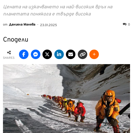
Цената на изкачването на най-високия връх на
планетата понякога е твърде висока
от
Даниела Манева
-
0
23.01.2025
Сподели
SHARES