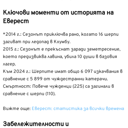
Ключови моменти от историята на
Еверест
*2014 г.: Сезонът приключва рано, когато 16 шерпи
загиват при ледопад в Кхумбу.
2015 г.: Сезонът е прекъснат заради земетресение,
което предизвиква лавина, убила 10 души в базовия
лагер.
Към 2024 г.: Шерпите имат общо 6 097 изкачвания в
сравнение с 5 899 от чуждестранни катерачи.
Смъртност: Повече чужденци (225) са загинали в
сравнение с шерпи (110).
Вижте още:
Еверест: статистика за всички времена
Забележителности и