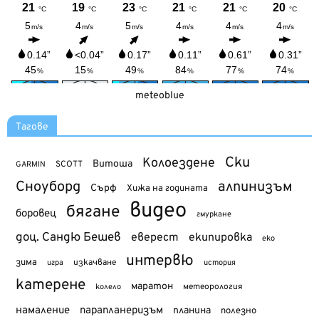
meteoblue
Тагове
Ски
Колоездене
Витоша
SCOTT
GARMIN
Сноуборд
алпинизъм
Сърф
Хижа на годината
видео
бягане
боровец
гмуркане
доц. Сандю Бешев
еверест
екипировка
еко
интервю
зима
изкачване
история
игра
катерене
маратон
метеорология
колело
намаление
парапланеризъм
планина
полезно