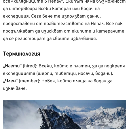
осемхилядниците в Непал“. Екипът няма възможност
да интервюира всеки катерач или водач на
експедиция. Сега вече те използват данни,
предоставени от правителството на Непал. Все пак
продължават да изискват от екипите и катерачите
да се регистрират за своите изкачвания.
Терминология
„Наети“
(hired): Всеки, който е платен, за да подкрепя
експедицията (шерпи, тибетци, носачи, водачи).
„Член“
(member): Човек, който плаща на водач за
изкачване.