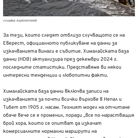
снимка: explorersweb
За тези, които следят отблизо случващото се на
Еверест, официалното публикуване на данни за
изкачванията винаги е събитие. Хималайската база
данни (HDB) актуализира през декември 2024 г.
последните статистики. Представяме ви някои
интересни тенденции и любопитни факти.
Хималайската база данни включва записи на
изкачванията за почти всички върхове в Непал и
Тибет от 1905 г. насам. Техният модел на отчитане
обаче вече се е променил, поради „все по-нарастващия
брой хора, които се опитват да изкачат
комерсиалните нормални маршрути на