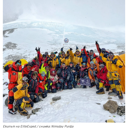
Екипът на EliteExped / снимка: Nimsday Purdja