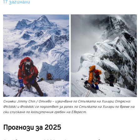
17 загинали
Снимки: Jimmy Chin / Отляво – изкачване по Стъпката на Хилари; Отдясно:
@kitdski и @robdski се подготвят за рапел по Стъпката на Хилари по време на
ски спускане по югоизточния гребен на Еверест.
Прогнози за 2025