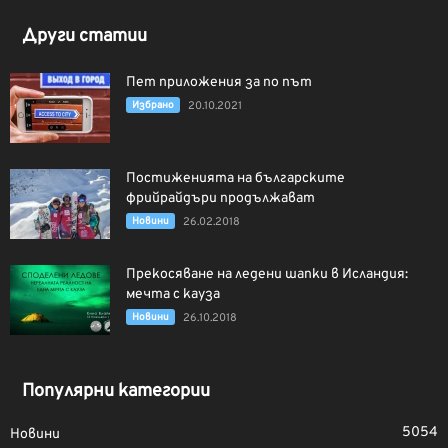
Други статии
Пет приложения за по път
Избрано
20.10.2021
Постиженията на българските
фрийрайдъри продължават
Новини
26.02.2018
Прекосяване на ледени шапки в Исландия:
мечта с кауза
Новини
26.10.2018
Популярни категории
5054
Новини