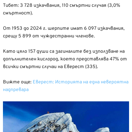
Тибет: 3 728 изкачвания, 110 смъртни случая (3,0%
смъртност).
От 1953 до 2024 г. шерпите имат 6 097 изкачвания,
срещу 5 899 от чуждестранни членове.
Като цяло 157 души са загиналите без използване на
допълнителен кислород, което представлява 47% от
всички смъртни случаи на Еверест (335).
Вижте още:
Еверест: Историята на една невероятна
надпревара