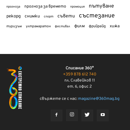
пътуване
прогноза за времето
прогноза
промоция
състезание
съвети
рекорд
снимки
спорт
филм
хижа
туризъм
фрийрайд
ултрамаратон
фестивал
Списание 360°
+359 878 612 740
пл. Славейков 11
ет. 6, офис 2
свържете се с нас:
magazine@360mag.bg