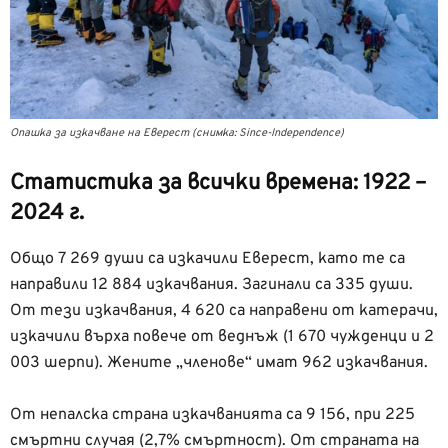
Опашка за изкачване на Еверест (снимка: Since-Independence)
Статистика за всички времена: 1922 –
2024 г.
Общо 7 269 души са изкачили Еверест, като те са
направили 12 884 изкачвания. Загинали са 335 души.
От тези изкачвания, 4 620 са направени от катерачи,
изкачили върха повече от веднъж (1 670 чужденци и 2
003 шерпи). Жените „членове“ имат 962 изкачвания.
От непалска страна изкачванията са 9 156, при 225
смъртни случая (2,7% смъртност). От страната на