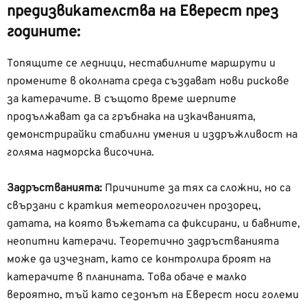
предизвикателства на Еверест през
годините:
Топящите се ледници, нестабилните маршрути и
промените в околната среда създават нови рискове
за катерачите. В същото време шерпите
продължават да са гръбнака на изкачванията,
демонстрирайки стабилни умения и издръжливост на
голяма надморска височина.
Задръстванията:
Причините за тях са сложни, но са
свързани с краткия метеорологичен прозорец,
датата, на която въжетата са фиксирани, и бавните,
неопитни катерачи. Теоретично задръстванията
може да изчезнат, като се контролира броят на
катерачите в планината. Това обаче е малко
вероятно, тъй като сезонът на Еверест носи големи