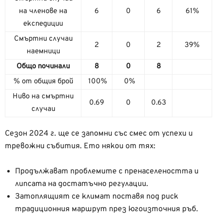
на членове на
6
0
6
61%
експедиции
Смъртни случаи
2
0
2
39%
наемници
Общо починали
8
0
8
% от общия брой
100%
0%
Ниво на смъртни
0.69
0
0.63
случаи
Сезон 2024 г. ще се запомни със смес от успехи и
тревожни събития. Ето някои от тях:
Продължават проблемите с пренаселеността и
липсата на достатъчно регулации.
Затоплящият се климат поставя под риск
традиционния маршрут през югоизточния ръб.