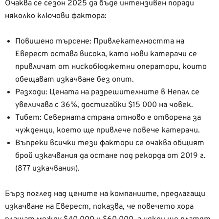
Очаква се сезон 2025 да бъде интензивен поради
няколко ключови фактора:
Повишено търсене: Привлекателността на
Еверест остава висока, като нови катерачи се
привличат от нискобюджетни оператори, които
обещават изкачване без опит.
Разходи: Цената на разрешителните в Непал се
увеличава с 36%, достигайки $15 000 на човек.
Тибет: Северната страна отново е отворена за
чужденци, което ще привлече повече катерачи.
Въпреки всички тези фактори се очаква общият
брой изкачвания да остане под рекорда от 2019 г.
(877 изкачвания).
Бърз поглед над цените на компаниите, предлагащи
изкачване на Еверест, показва, че повечето хора