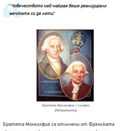
Човечеството най-накрая беше реализирало
мечтата си да лети.
Братята Монголфие / снимка:
@bfaballooning
Братята Монголфие са отличени от Френската