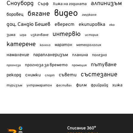
Сноуборд
алпинизъм
Сърф
Хижа на годината
видео
бягане
боровец
гмуркане
доц. Сандю Бешев
еверест
екипировка
еко
интервю
зима
изкачване
история
игра
катерене
маратон
метеорология
колело
намаление
парапланеризъм
планина
полезно
пътуване
прогноза за времето
прогноза
промоция
състезание
съвети
рекорд
снимки
спорт
филм
хижа
туризъм
фрийрайд
ултрамаратон
фестивал
Списание 360°