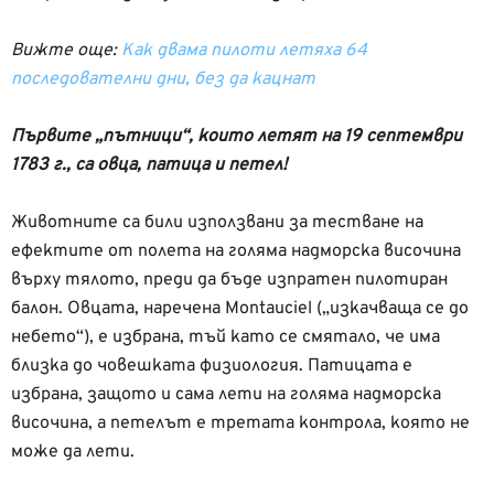
Вижте още:
Как двама пилоти летяха 64
последователни дни, без да кацнат
Първите „пътници“, които летят на 19 септември
1783 г., са овца, патица и петел!
Животните са били използвани за тестване на
ефектите от полета на голяма надморска височина
върху тялото, преди да бъде изпратен пилотиран
балон. Овцата, наречена Montauciel („изкачваща се до
небето“), е избрана, тъй като се смятало, че има
близка до човешката физиология. Патицата е
избрана, защото и сама лети на голяма надморска
височина, а петелът е третата контрола, която не
може да лети.