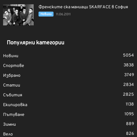
Френските ска маниаци SKARFACE в София
Новини
11.06.2011
Популярни категории
5054
Новини
3838
Спортове
3749
Избрано
2834
Статии
2825
Събития
1138
Екипировка
1095
Пътуване
889
Зимни
826
Вело