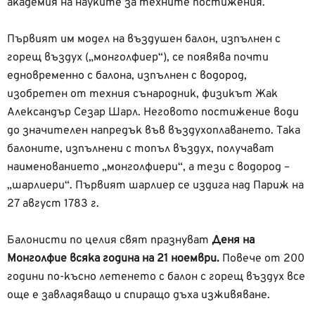
академия на науките за техните постижения.
Първият им модел на въздушен балон, изпълнен с
горещ въздух („монголфиер“), се появява почти
едновременно с балона, изпълнен с водород,
изобретен от техния сънародник, физикът Жак
Александър Сезар Шарл. Неговото постижение води
до значителен напредък във въздухоплаването. Така
балоните, изпълнени с топъл въздух, получават
наименованието „монголфиери“, а тези с водород –
„шарлиери“. Първият шарлиер се издига над Париж на
27 август 1783 г.
Балонисти по целия свят празнуват
Деня на
Монголфие всяка година на 21 ноември.
Повече от 200
години по-късно летенето с балон с горещ въздух все
още е завладяващо и спиращо дъха изживяване.