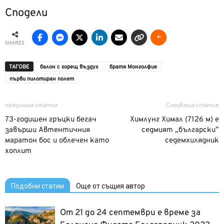
Сподели
SHARES
ТАГОВЕ
балон с горещ въздух
братя Монголфие
първи пилотиран полет
предишна статия
Следваща статия
73-годишен гръцки бегач
Химлунг Химал (7126 м) e
завърши Автентичния
седмият „български”
маратон бос и облечен като
седемхилядник
хоплит
Подобни статии
Още от същия автор
От 21 до 24 септември е време за