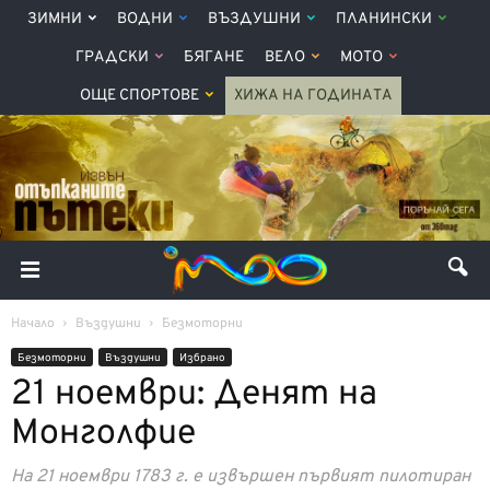
ЗИМНИ
ВОДНИ
ВЪЗДУШНИ
ПЛАНИНСКИ
ГРАДСКИ
БЯГАНЕ
ВЕЛО
МОТО
ОЩЕ СПОРТОВЕ
ХИЖА НА ГОДИНАТА
Начало
Въздушни
Безмоторни
Безмоторни
Въздушни
Избрано
21 ноември: Денят на
Монголфие
На 21 ноември 1783 г. е извършен първият пилотиран