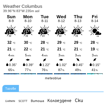
meteoblue
Тагове
Ски
Колоездене
Витоша
SCOTT
GARMIN