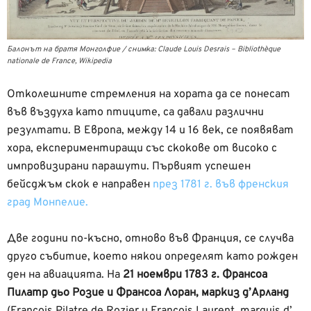
Балонът на братя Монголфие / снимка: Claude Louis Desrais – Bibliothèque
nationale de France, Wikipedia
Отколешните стремления на хората да се понесат
във въздуха като птиците, са давали различни
резултати. В Европа, между 14 и 16 век, се появяват
хора, експериментиращи със скокове от високо с
импровизирани парашути. Първият успешен
бейсджъм скок е направен
през 1781 г. във френския
град Монпелие.
Две години по-късно, отново във Франция, се случва
друго събитие, което някои определят като рожден
ден на авиацията. На
21 ноември 1783 г. Франсоа
Пилатр дьо Розие и Франсоа Лоран, маркиз д’Арланд