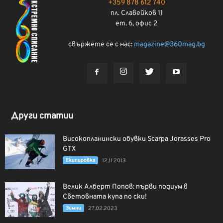
+359 878 612 740
пл. Славейков 11
ет. 6, офис 2
свържете се с нас:
magazine@360mag.bg
Други статии
Високопланински обувки Scarpa Jorasses Pro
GTX
Екипировка
12.11.2013
Велик Алберт Попов: първи подиум в
Световната купа по ски!
Зимни
27.02.2023