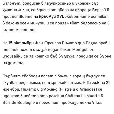
Балонът, боядисан в лазурносиньо и украсен със
златни лилии, се вдигна от двора на двореца Версай в
присъствието на
крал Луи XVI.
Животните остават
в балона осем минути и се приземяват безопасно на 3
км от мястото.
На
15 октомври
Жан-Франсоа Пилатр дьо Розие прави
тестов полет със завързан балон Montgolfier,
издигайки се за кратко във въздуха, преди да се върне
на земята.
Първият свободен полет с балон с горещ въздух се
случва пред голяма, нетърпелива тълпа в
Париж
на 21
ноември. Пилатр и д’Арланд (Pilátre и d’Arlandes) се
издигат в небето от кралския Cháteau La Muette в
Bois de Boulogne и прелитат приблизително 9 км.