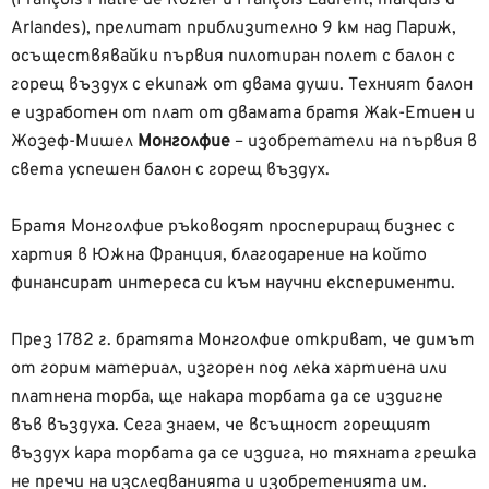
(François Pilatre de Rozier и François Laurent, marquis d’
Arlandes), прелитат приблизително 9 км над Париж,
осъществявайки първия пилотиран полет с балон с
горещ въздух с екипаж от двама души. Техният балон
е изработен от плат от двамата братя Жак-Етиен и
Жозеф-Мишел
Монголфие
– изобретатели на първия в
света успешен балон с горещ въздух.
Братя Монголфие ръководят проспериращ бизнес с
хартия в Южна Франция, благодарение на който
финансират интереса си към научни експерименти.
През 1782 г. братята Монголфие откриват, че димът
от горим материал, изгорен под лека хартиена или
платнена торба, ще накара торбата да се издигне
във въздуха. Сега знаем, че всъщност горещият
въздух кара торбата да се издига, но тяхната грешка
не пречи на изследванията и изобретенията им.