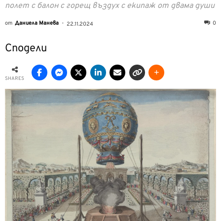
полет с балон с горещ въздух с екипаж от двама души
от
Даниела Манева
-
0
22.11.2024
Сподели
SHARES