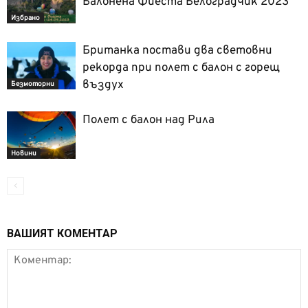
Балонена Фиеста Белоградчик 2023
Избрано
Британка постави два световни
рекорда при полет с балон с горещ
въздух
Безмоторни
Полет с балон над Рила
Новини
ВАШИЯТ КОМЕНТАР