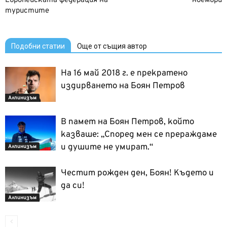
Европейската федерация на
ноември
туристите
Подобни статии
Още от същия автор
На 16 май 2018 г. е прекратено
издирването на Боян Петров
Алпинизъм
В памет на Боян Петров, който
казваше: „Според мен се прераждаме
и душите не умират.“
Алпинизъм
Честит рожден ден, Боян! Kъдето и
да си!
Алпинизъм