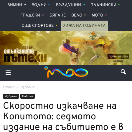
ЗИМНИ
ВОДНИ
ВЪЗДУШНИ
ПЛАНИНСКИ
ГРАДСКИ
БЯГАНЕ
ВЕЛО
МОТО
ОЩЕ СПОРТОВЕ
ХИЖА НА ГОДИНАТА
Начало
Избрано
Избрано
Новини
Скоростно изкачване на
Копитото: седмото
издание на събитието е в