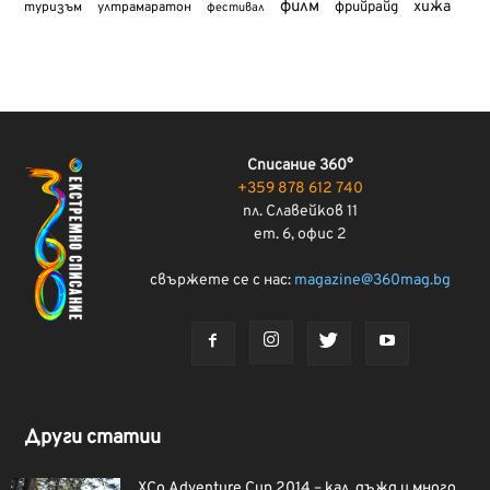
филм
хижа
туризъм
фрийрайд
ултрамаратон
фестивал
Списание 360°
+359 878 612 740
пл. Славейков 11
ет. 6, офис 2
свържете се с нас:
magazine@360mag.bg
Други статии
XCo Adventure Cup 2014 – кал, дъжд и много