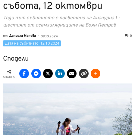
събота, 12 октомври
Този път събитието е посветено на Анапурна 1 -
шестият от осемхилядниците на Боян Петров
от
Даниела Манева
-
0
09.10.2024
Дата на събитието: 12.10.2024
Сподели
SHARES