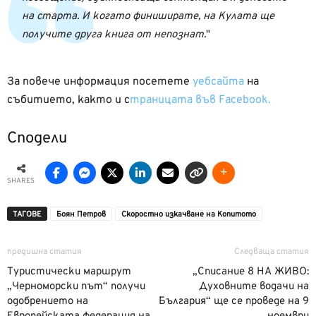
на старта. И когато финиширате, на Кулата ще
получите друга книга от непознат.
За повече информация посетете
уебсайта
на
събитието, както и с
траницата във Facebook.
Сподели
SHARES
ТАГОВЕ
Боян Петров
Скоростно изкачване на Копитото
предишна статия
Следваща статия
Туристически маршрут
„Списание 8 НА ЖИВО:
„Черноморски път“ получи
Духовните водачи на
одобрението на
България“ ще се проведе на 9