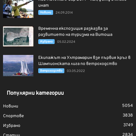
инат
Новини
24.09.2014
Временна експозиция разказва за
развитието на туризма на Витоша
Избрано
05.02.2024
Екипажът на Ултрамарин взе първия кръг в
Шампионската лига по ветроходство
Ветроходство
03.05.2022
Популярни категории
5054
Новини
3838
Спортове
3749
Избрано
2834
Статии