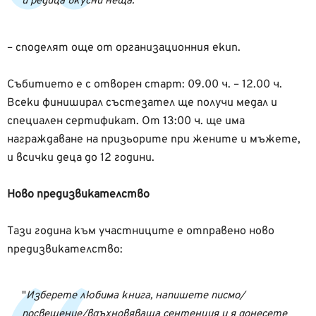
и редица вкусни неща.
– споделят още от организационния екип.
Събитието е с отворен старт: 09.00 ч. – 12.00 ч.
Всеки финиширал състезател ще получи медал и
специален сертификат. От 13:00 ч. ще има
награждаване на призьорите при жените и мъжете,
и всички деца до 12 години.
Ново предизвикателство
Тази година към участниците е отправено ново
предизвикателство:
Изберете любима книга, напишете писмо/
посвещение/вдъхновяваща сентенция и я донесете