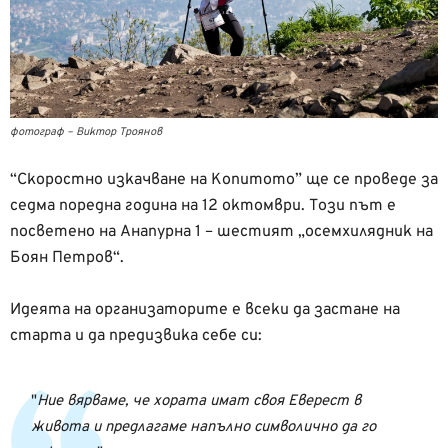
фотограф – Виктор Троянов
“Скоростно изкачване на Копитото” ще се проведе за
седма поредна година на 12 октомври. Този път е
посветено на Анапурна 1 – шестият „осемхилядник на
Боян Петров“.
Идеята на организаторите е всеки да застане на
старта и да предизвика себе си:
Ние вярваме, че хората имат своя Еверест в
живота и предлагаме напълно символично да го