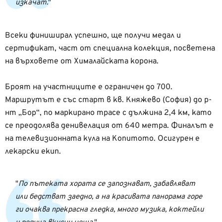
изкачат.
Всеки финиширал успешно, ще получи медал и
сертификат, част от специална колекция, посветена
на върховете от Хималайската корона.
Броят на участниците е ограничен до 700.
Маршрутът е със старт в кв. Княжево (София) до р-
нт „Бор“, по маркирано трасе с дължина 2,4 км, като
се преодолява денивелация от 640 метра. Финалът е
на телевизионната кула на Копитото. Осигурен е
лекарски екип.
По пътеката хората се запознават, забавляват
или бедстват заедно, а на красивата панорама горе
ги очаква прекрасна гледка, много музика, коктейли