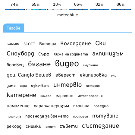
meteoblue
Тагове
Ски
Колоездене
Витоша
SCOTT
GARMIN
Сноуборд
алпинизъм
Сърф
Хижа на годината
видео
бягане
боровец
гмуркане
доц. Сандю Бешев
еверест
екипировка
еко
интервю
зима
изкачване
история
игра
катерене
маратон
метеорология
колело
намаление
парапланеризъм
планина
полезно
пътуване
прогноза за времето
прогноза
промоция
състезание
съвети
рекорд
снимки
спорт