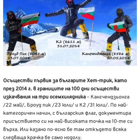
Осъществи първия за българите Хет-трик, като
през 2014 г. в границите на 100 дни осъществи
изкачвания на три осемхилядника
– Кангчендзьонга
/22 май/, Броуд пик /23 юли/ и К2 /31 юли/. По най-
категоричен начин, с българския флаг, документира
присъствието си на най-високата точка на 10-те си
върха. Или казано по-ясно бе там откъдето всяка
следваща крачка бе само нодолу.