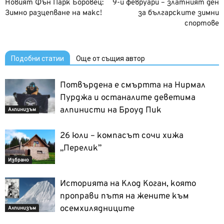
Новият Фън Парк Боровец:
9-и февруари – златният ден
Зимно разцепване на макс!
за българските зимни
спортове
Подобни статии
Още от същия автор
Потвърдена е смъртта на Нирмал
Пурджа и останалите деветима
алпинисти на Броуд Пик
Алпинизъм
26 юли – компасът сочи хижа
„Перелик”
Избрано
Историята на Клод Коган, която
проправи пътя на жените към
осемхилядниците
Алпинизъм