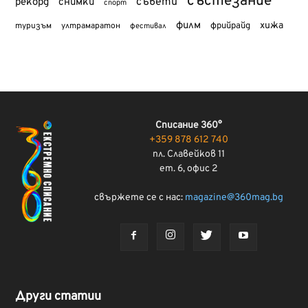
състезание
съвети
рекорд
снимки
спорт
филм
хижа
туризъм
фрийрайд
ултрамаратон
фестивал
Списание 360°
+359 878 612 740
пл. Славейков 11
ет. 6, офис 2
свържете се с нас:
magazine@360mag.bg
Други статии