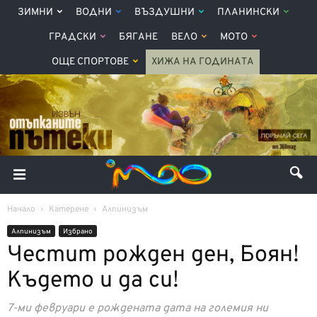
ЗИМНИ
ВОДНИ
ВЪЗДУШНИ
ПЛАНИНСКИ
ГРАДСКИ
БЯГАНЕ
ВЕЛО
МОТО
ОЩЕ СПОРТОВЕ
ХИЖА НА ГОДИНАТА
Начало
Катерене
Алпинизъм
Алпинизъм
Избрано
Честит рожден ден, Боян!
Kъдето и да си!
7-ми февруари е рождената дата на големия ни