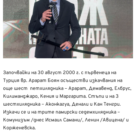
Започвайки на 30 август 2000 г. с първенеца на
Турция вр. Арарат Боян осъществи изкачвания на
още шест петхилядника – Арарат, Демавенд, Елбрус,
Килиманджаро, Кения и Маргарита. Стъпи и на 3
шестхилядника – Аконкагуа, Денали и Кан Тенгри.
Изкачи се и на трите памирски седемхилядника –
Комунизъм /днес Исмаил Самани/, Ленин /Авицена/ и
Корженевска.