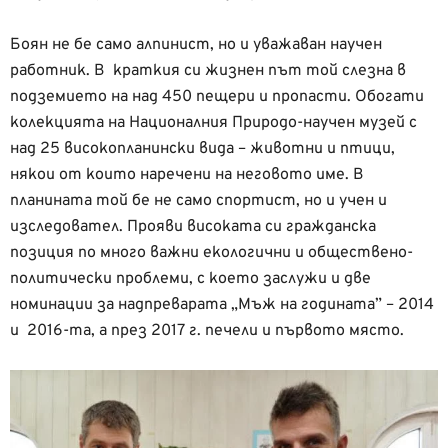
Боян не бе само алпинист, но и уважаван научен
работник. В краткия си жизнен път той слезна в
подземието на над 450 пещери и пропасти. Обогати
колекцията на Националния Природо-научен музей с
над 25 високопланински вида – животни и птици,
някои от които наречени на неговото име. В
планината той бе не само спортист, но и учен и
изследовател. Прояви високата си гражданска
позиция по много важни екологични и обществено-
политически проблеми, с което заслужи и две
номинации за надпреварата „Мъж на годината” – 2014
и 2016-та, а през 2017 г. печели и първото място.