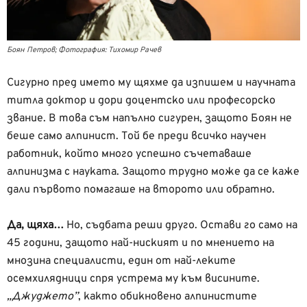
Боян Петров; Фотография: Тихомир Рачев
Сигурно пред името му щяхме да изпишем и научната
титла доктор и дори доцентско или професорско
звание. В това съм напълно сигурен, защото Боян не
беше само алпинист. Той бе преди всичко научен
работник, който много успешно съчетаваше
алпинизма с науката. Защото трудно може да се каже
дали първото помагаше на второто или обратно.
Да, щяха…
Но, съдбата реши друго. Остави го само на
45 години, защото най-ниският и по мнението на
мнозина специалисти, един от най-леките
осемхилядници спря устрема му към висините.
„Джуджето”
, както обикновено алпинистите