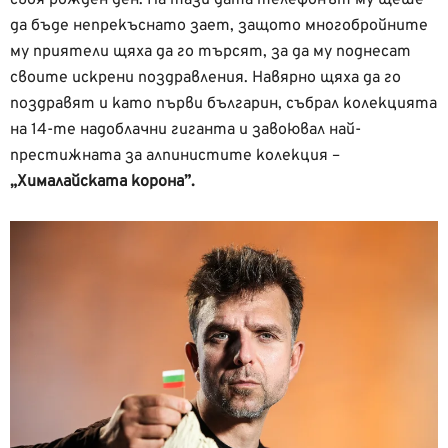
своя рожден ден. На тази дата телефонът му щеше
да бъде непрекъснато зает, защото многобройните
му приятели щяха да го търсят, за да му поднесат
своите искрени поздравления. Навярно щяха да го
поздравят и като първи българин, събрал колекцията
на 14-те надоблачни гиганта и завоювал най-
престижната за алпинистите колекция –
„Хималайската корона”.