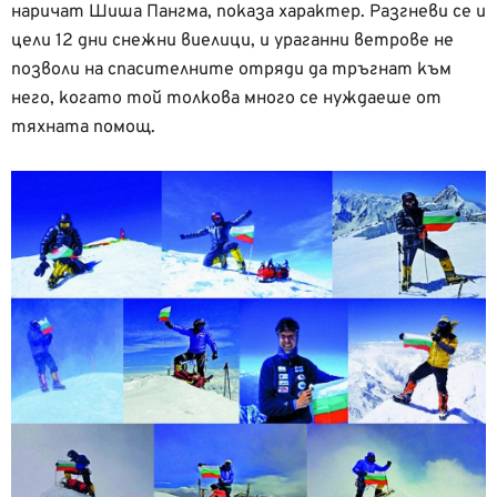
наричат Шиша Пангма, показа характер. Разгневи се и
цели 12 дни снежни виелици, и ураганни ветрове не
позволи на спасителните отряди да тръгнат към
него, когато той толкова много се нуждаеше от
тяхната помощ.