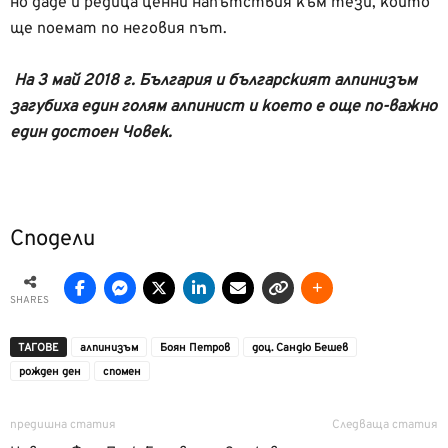
но даде и редица ценни напътствия към тези, които
ще поемат по неговия път.
На 3 май 2018 г. България и българският алпинизъм
загубиха един голям алпинист и което е още по-важно
един достоен Човек.
Сподели
SHARES
ТАГОВЕ
алпинизъм
Боян Петров
доц. Сандю Бешев
рожден ден
спомен
предишна статия
Следваща статия