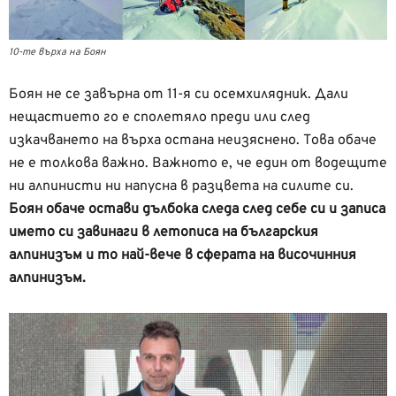
10-те върха на Боян
Боян не се завърна от 11-я си осемхилядник. Дали
нещастието го е сполетяло преди или след
изкачването на върха остана неизяснено. Това обаче
не е толкова важно. Важното е, че един от водещите
ни алпинисти ни напусна в разцвета на силите си.
Боян обаче остави дълбока следа след себе си и записа
името си завинаги в летописа на българския
алпинизъм и то най-вече в сферата на височинния
алпинизъм.