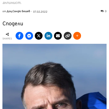
алпинист.
от
Доц.Сандю Бешев
-
0
07.02.2022
Сподели
SHARES