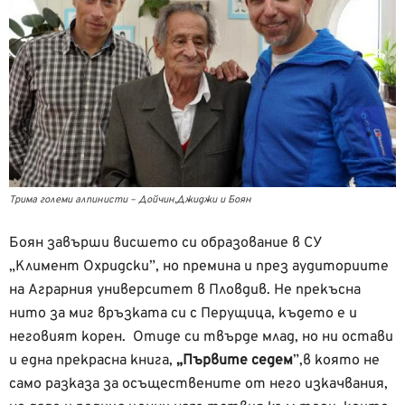
Трима големи алпинисти – Дойчин,Джиджи и Боян
Боян завърши висшето си образование в СУ
„Климент Охридски”, но премина и през аудиториите
на Аграрния университет в Пловдив. Не прекъсна
нито за миг връзката си с Перущица, където е и
неговият корен. Отиде си твърде млад, но ни остави
и една прекрасна книга,
„Първите седем
”,в която не
само разказа за осъществените от него изкачвания,