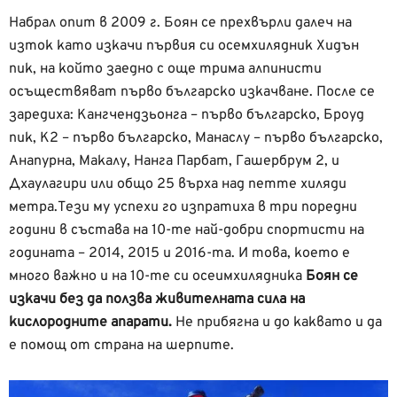
Набрал опит в 2009 г. Боян се прехвърли далеч на
изток като изкачи първия си осемхилядник Хидън
пик, на който заедно с още трима алпинисти
осъществяват първо българско изкачване. После се
заредиха: Кангчендзьонга – първо българско, Броуд
пик, К2 – първо българско, Манаслу – първо българско,
Анапурна, Макалу, Нанга Парбат, Гашербрум 2, и
Дхаулагири или общо 25 върха над петте хиляди
метра.Тези му успехи го изпратиха в три поредни
години в състава на 10-те най-добри спортисти на
годината – 2014, 2015 и 2016-та. И това, което е
много важно и на 10-те си осеимхилядника
Боян се
изкачи без да ползва живителната сила на
кислородните апарати.
Не прибягна и до каквато и да
е помощ от страна на шерпите.