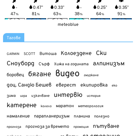
meteoblue
Тагове
Ски
Колоездене
Витоша
SCOTT
GARMIN
Сноуборд
алпинизъм
Сърф
Хижа на годината
видео
бягане
боровец
гмуркане
доц. Сандю Бешев
еверест
екипировка
еко
интервю
зима
изкачване
история
игра
катерене
маратон
метеорология
колело
намаление
парапланеризъм
планина
полезно
пътуване
прогноза за времето
прогноза
промоция