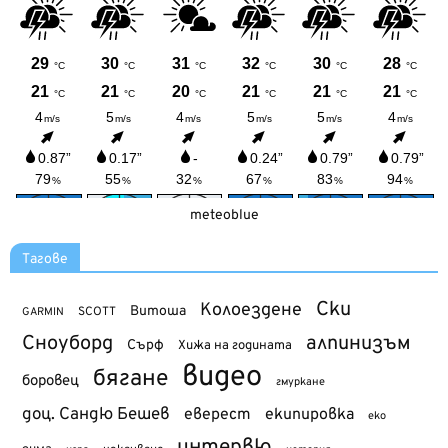
meteoblue
Тагове
Ски
Колоездене
Витоша
SCOTT
GARMIN
Сноуборд
алпинизъм
Сърф
Хижа на годината
видео
бягане
боровец
гмуркане
доц. Сандю Бешев
еверест
екипировка
еко