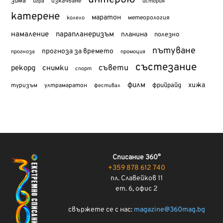
интервю
зима
изкачване
история
игра
катерене
маратон
метеорология
колело
намаление
парапланеризъм
планина
полезно
пътуване
прогноза за времето
прогноза
промоция
състезание
съвети
рекорд
снимки
спорт
филм
хижа
туризъм
фрийрайд
ултрамаратон
фестивал
Списание 360°
+359 878 612 740
пл. Славейков 11
ет. 6, офис 2
свържете се с нас:
magazine@360mag.bg