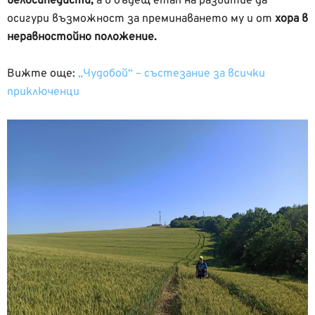
велосипедисти,
а в бъдещ етап на развитие да
осигури възможност за преминаването му и от
хора в
неравностойно положение.
Вижте още:
„Чудобой“ – състезание за всички
приключенци