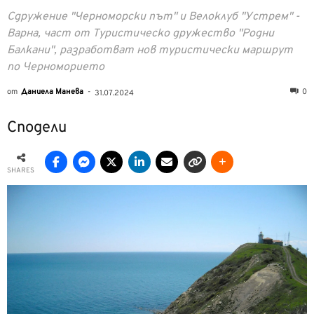
Сдружение "Черноморски път" и Велоклуб "Устрем" -
Варна, част от Туристическо дружество "Родни
Балкани", разработват нов туристически маршрут
по Черноморието
от
Даниела Манева
-
0
31.07.2024
Сподели
SHARES