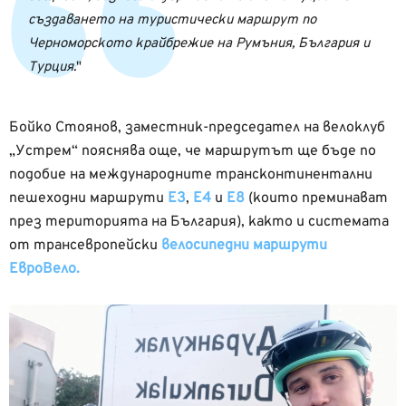
създаването на туристически маршрут по
Черноморското крайбрежие на Румъния, България и
Турция.
Бойко Стоянов, заместник-председател на велоклуб
„Устрем“ пояснява още, че маршрутът ще бъде по
подобие на международните трансконтинентални
пешеходни маршрути
E3
,
E4
и
E8
(които преминават
през територията на България), както и системата
от трансевропейски
велосипедни маршрути
ЕвроВело.