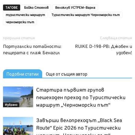
ТАГОВЕ
Бойко Стоянов
Велоклуб УСТРЕМ–Варна
туристически маршрут
Туристически маршрут Черноморски път
черноморски път
предишна статия
Следваща статия
Португалски потайности:
RUIKE D-198-PB: Джобен и
пещерата с плаж Бенагил
удобен!
Подобни статии
Още от същия автор
Стартира първият групов
пешеходен преход по Туристически
маршрут „Черноморски път“
Избрано
Завърши велопреходът „Black Sea
Route“ Epic 2026 по Туристически