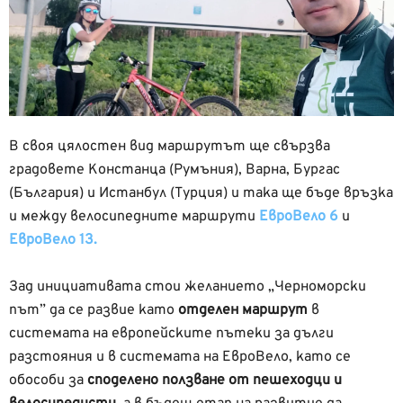
В своя цялостен вид маршрутът ще свързва
градовете Констанца (Румъния), Варна, Бургас
(България) и Истанбул (Турция) и така ще бъде връзка
и между велосипедните маршрути
ЕвроВело 6
и
ЕвроВело 13.
Зад инициативата стои желанието „Черноморски
път” да се развие като
отделен маршрут
в
системата на европейските пътеки за дълги
разстояния и в системата на ЕвроВело, като се
обособи за
споделено ползване от пешеходци и