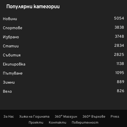
Популярни категории
5054
Новини
3838
Спортове
3748
Избрано
2834
Статии
2825
Събития
1138
Екипировка
1095
Пътуване
889
Зимни
826
Вело
За Нас
Хижа на Годината
360° Магазин
360º Върхове
Press
Проекти
Контакти
Поверителност