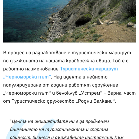
В процес на разработване е туристически маршрут
по дължината на нашата крайбрежна ивица. Той е с
работно наименование
Туристически маршрут
„Черноморски път“
. Над идеята и нейното
популяризиране от години работят сдружение
„Черноморски път“ и велоклуб „Устрем“ – Варна, част
от Туристическо дружество „Родни Балкани“.
Целта на инициативата ни е да привлечем
вниманието на туристическата и спортна
общност, бизнеса и държавните институции към