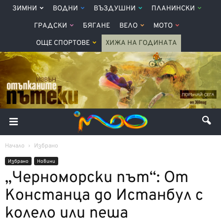
ЗИМНИ
ВОДНИ
ВЪЗДУШНИ
ПЛАНИНСКИ
ГРАДСКИ
БЯГАНЕ
ВЕЛО
МОТО
ОЩЕ СПОРТОВЕ
ХИЖА НА ГОДИНАТА
Начало
Избрано
Избрано
Новини
„Черноморски път“: От
Констанца до Истанбул с
колело или пеша