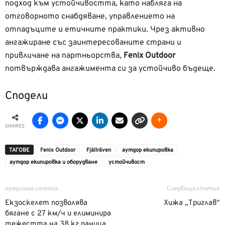
подход към устойчивостта, като набляга на
отговорното снабдяване, управлението на
отпадъците и етичните практики. Чрез активно
ангажиране със заинтересованите страни и
привличане на партньорства,
Fenix Outdoor
потвърждава ангажимента си за устойчиво бъдеще.
Сподели
SHARES
ТАГОВЕ
Fenix Outdoor
Fjällräven
аутдор екипировка
аутдор екипировка и оборудване
устойчивост
предишна статия
Следваща статия
Екзоскелет позволява
Хижа „Триглав“
бягане с 27 км/ч и елиминира
тежестта на 38 кг раница