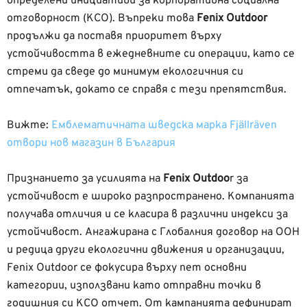
определени инициативи за корпоративна социална
отговорност (КСО). Въпреки това
Fenix Outdoor
продължи да поставя приоритет върху
устойчивостта в ежедневните си операции, като се
стреми да сведе до минимум екологичния си
отпечатък, докато се справя с тези препятствия.
Вижте:
Емблематичната шведска марка Fjällräven
отвори нов магазин в България
Признанието за усилията на
Fenix Outdoo
r за
устойчивост е широко разпространено. Компанията
получава отличия и се класира в различни индекси за
устойчивост. Ангажирана с Глобалния договор на ООН
и редица други екологични движения и организации,
Fenix Outdoor се фокусира върху пет основни
категории, използвани като отправни точки в
годишния си КСО отчет. От кампанията дефинират