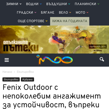
ЗИМНИ
ВОДНИ
ВЪЗДУШНИ
ПЛАНИНСКИ
ГРАДСКИ
БЯГАНЕ
ВЕЛО
МОТО
ОЩЕ СПОРТОВЕ
ХИЖА НА ГОДИНАТА
Начало
Екипировка
Екипировка
Избрано
Fenix Outdoor с
непоколебим ангажимент
за устойчивост, въпреки