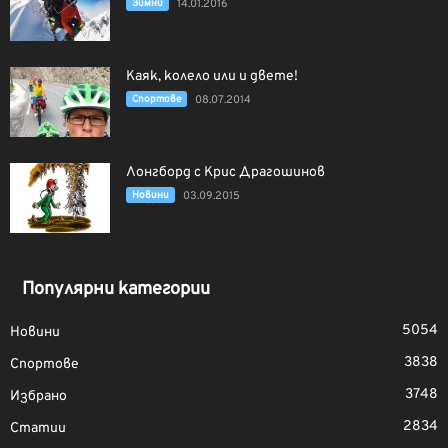
Зимни
14.01.2016
Каяк, колело или и двете!
Спортове
08.07.2014
Лонгборд с Крис Драгошинов
Новини
03.09.2015
Популярни категории
5054
Новини
3838
Спортове
3748
Избрано
2834
Статии