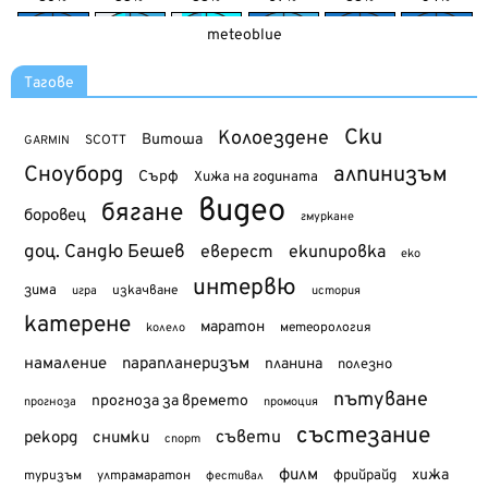
meteoblue
Тагове
Ски
Колоездене
Витоша
SCOTT
GARMIN
Сноуборд
алпинизъм
Сърф
Хижа на годината
видео
бягане
боровец
гмуркане
доц. Сандю Бешев
еверест
екипировка
еко
интервю
зима
изкачване
история
игра
катерене
маратон
метеорология
колело
намаление
парапланеризъм
планина
полезно
пътуване
прогноза за времето
прогноза
промоция
състезание
съвети
рекорд
снимки
спорт
филм
хижа
туризъм
фрийрайд
ултрамаратон
фестивал