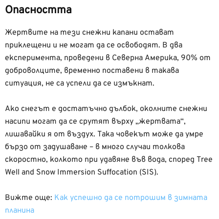
Опасността
Жертвите на тези снежни капани остават
приклещени и не могат да се освободят. В два
експеримента, проведени в Северна Америка, 90% от
доброволците, временно поставени в такава
ситуация, не са успели да се измъкнат.
Ако снегът е достатъчно дълбок, околните снежни
насипи могат да се срутят върху „жертвата“,
лишавайки я от въздух. Така човекът може да умре
бързо от задушаване – в много случаи толкова
скоростно, колкото при удавяне във вода, според Tree
Well and Snow Immersion Suffocation (SIS).
Вижте още:
Как успешно да се потрошим в зимната
планина