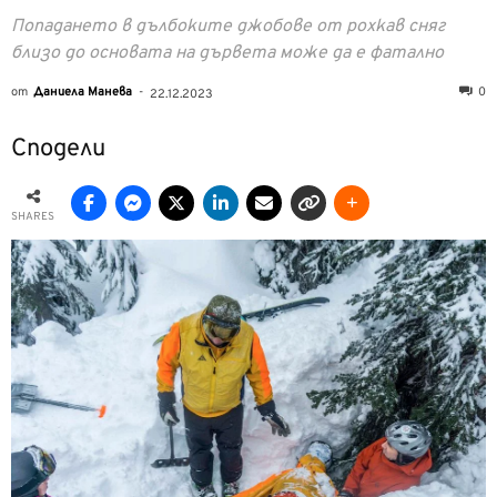
Попадането в дълбоките джобове от рохкав сняг
близо до основата на дървета може да е фатално
от
Даниела Манева
-
0
22.12.2023
Сподели
SHARES