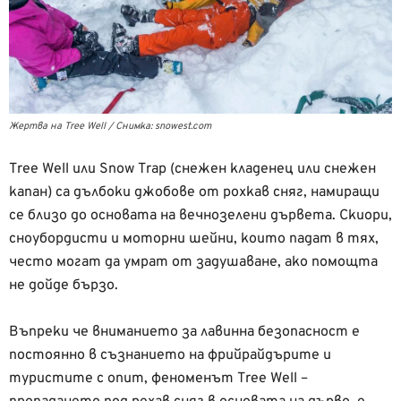
Жертва на Tree Well / Снимка: snowest.com
Tree Well или Snow Trap (снежен кладенец или снежен
капан) са дълбоки джобове от рохкав сняг, намиращи
се близо до основата на вечнозелени дървета. Скиори,
сноубордисти и моторни шейни, които падат в тях,
често могат да умрат от задушаване, ако помощта
не дойде бързо.
Въпреки че вниманието за лавинна безопасност е
постоянно в съзнанието на фрийрайдърите и
туристите с опит, феноменът Tree Well –