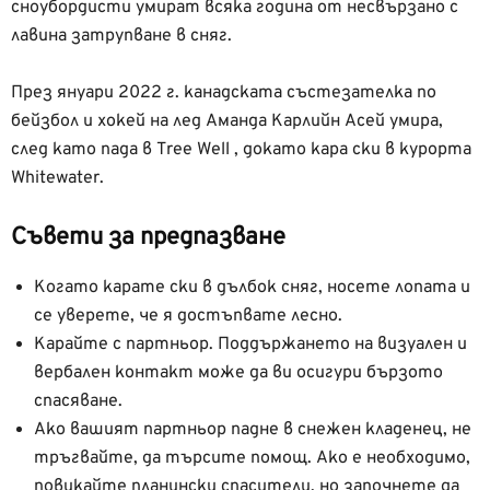
сноубордисти умират всяка година от несвързано с
лавина затрупване в сняг.
През януари 2022 г. канадската състезателка по
бейзбол и хокей на лед Аманда Карлийн Асей умира,
след като пада в Tree Well , докато кара ски в курорта
Whitewater.
Съвети за предпазване
Когато карате ски в дълбок сняг, носете лопата и
се уверете, че я достъпвате лесно.
Карайте с партньор. Поддържането на визуален и
вербален контакт може да ви осигури бързото
спасяване.
Ако вашият партньор падне в снежен кладенец, не
тръгвайте, да търсите помощ. Ако е необходимо,
повикайте планински спасители, но започнете да