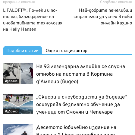
предишна статия
Следваща статия
LIFALOFT™: По-леки и по-
Hай-добрите печеливши
топли, благодарение на
стратегии за успех в ново
иновативната технология
онлайн казино
на Helly Hansen
Подобни статии
Още от същия автор
На 93 легендарна алпийка се спусна
отново на пистата в Кортина
д’Ампецо (видео)
Избрано
„Скиори и сноубордисти за бъдеще“
осигурява безплатно обучение за
ученици от Смолян и Чепеларе
Избрано
Десетото юбилейно издание на