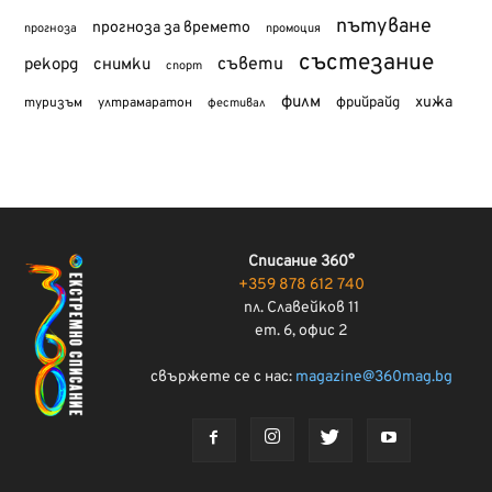
пътуване
прогноза за времето
прогноза
промоция
състезание
съвети
рекорд
снимки
спорт
филм
хижа
туризъм
фрийрайд
ултрамаратон
фестивал
Списание 360°
+359 878 612 740
пл. Славейков 11
ет. 6, офис 2
свържете се с нас:
magazine@360mag.bg