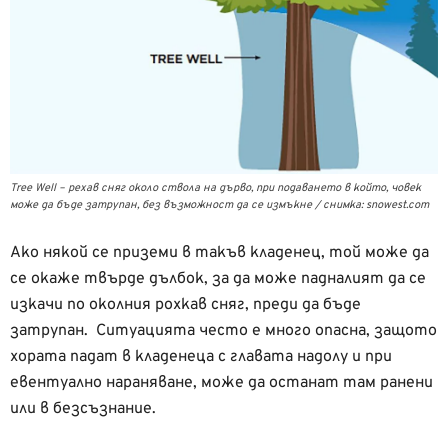
Tree Well – рехав сняг около ствола на дърво, при подаването в който, човек
може да бъде затрупан, без възможност да се измъкне / снимка: snowest.com
Ако някой се приземи в такъв кладенец, той може да
се окаже твърде дълбок, за да може падналият да се
изкачи по околния рохкав сняг, преди да бъде
затрупан. Ситуацията често е много опасна, защото
хората падат в кладенеца с главата надолу и при
евентуално нараняване, може да останат там ранени
или в безсъзнание.