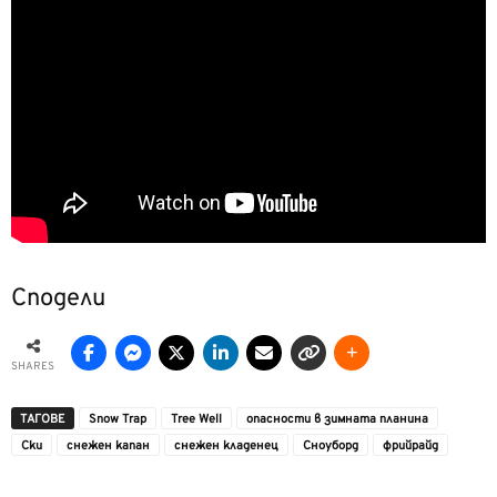
Сподели
SHARES
ТАГОВЕ
Snow Trap
Tree Well
опасности в зимната планина
Ски
снежен капан
снежен кладенец
Сноуборд
фрийрайд