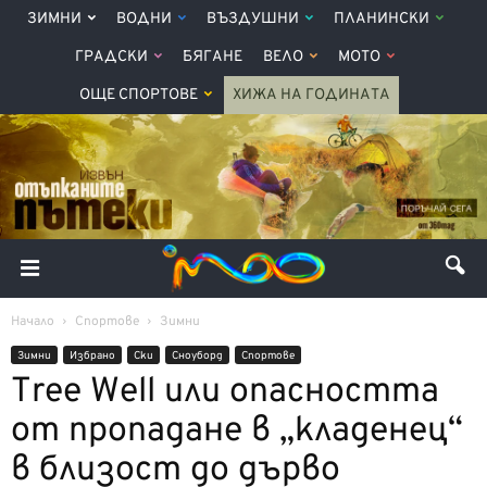
ЗИМНИ
ВОДНИ
ВЪЗДУШНИ
ПЛАНИНСКИ
ГРАДСКИ
БЯГАНЕ
ВЕЛО
МОТО
ОЩЕ СПОРТОВЕ
ХИЖА НА ГОДИНАТА
Начало
Спортове
Зимни
Зимни
Избрано
Ски
Сноуборд
Спортове
Tree Well или опасността
от пропадане в „кладенец“
в близост до дърво