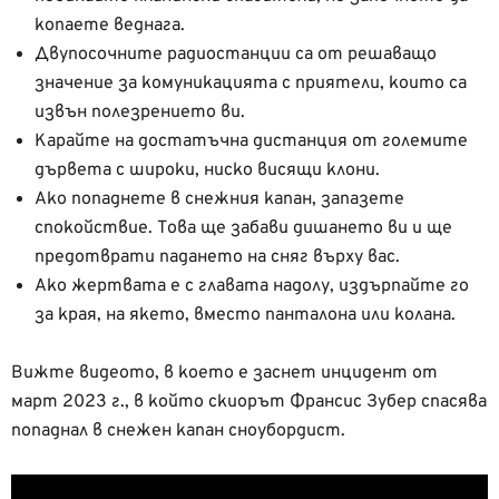
копаете веднага.
Двупосочните радиостанции са от решаващо
значение за комуникацията с приятели, които са
извън полезрението ви.
Карайте на достатъчна дистанция от големите
дървета с широки, ниско висящи клони.
Ако попаднете в снежния капан, запазете
спокойствие. Това ще забави дишането ви и ще
предотврати падането на сняг върху вас.
Ако жертвата е с главата надолу, издърпайте го
за края, на якето, вместо панталона или колана.
Вижте видеото, в което е заснет инцидент от
март 2023 г., в който скиорът Франсис Зубер спасява
попаднал в снежен капан сноубордист.