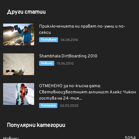
Други статии
Приключенията ни правят по-умни и по-
секси
Пътуване
06.08.2016
Shambhala DirtBoarding 2010
Новини
15.06.2010
ОТМЕНЕНО за по-късна дата:
Световноизвестният алпинист Алекс Чикон
гостува на 24-тия...
Катерене
02.03.2020
Популярни категории
5054
Новини