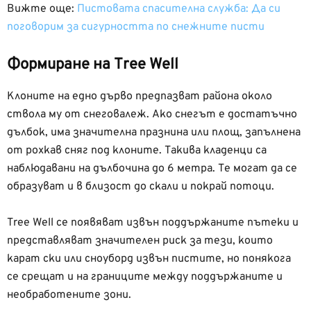
Вижте още:
Пистовата спасителна служба: Да си
поговорим за сигурността по снежните писти
Формиране на
Tree Well
Клоните на едно дърво предпазват района около
ствола му от снеговалеж. Ако снегът е достатъчно
дълбок, има значителна празнина или площ, запълнена
от рохкав сняг под клоните. Такива кладенци са
наблюдавани на дълбочина до 6 метра. Те могат да се
образуват и в близост до скали и покрай потоци.
Tree Well се появяват извън поддържаните пътеки и
представляват значителен риск за тези, които
карат ски или сноуборд извън пистите, но понякога
се срещат и на границите между поддържаните и
необработените зони.