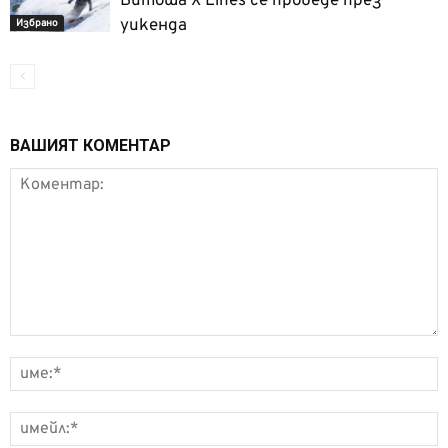
Витоша X Lines се проведе през
уикенда
Избрано
ВАШИЯТ КОМЕНТАР