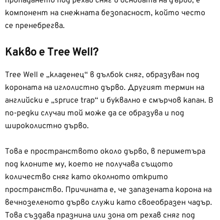
пропадането под рехав сняг в основата на дърво, е
компонент на снежната безопасност, който често
се пренебрегва.
Какво е Tree Well?
Tree Well е „кладенец“ в дълбок сняг, образуван под
короната на иглолистно дърво. Другият термин на
английски е „spruce trap“ и буквално е смърчов капан. В
по-редки случаи той може да се образува и под
широколистно дърво.
Това е пространството около дърво, в периметъра
под клоните му, което не получава същото
количество сняг като околното открито
пространство. Причината е, че запазената корона на
вечнозеленото дърво служи като своеобразен чадър.
Това създава празнина или зона от рехав сняг под