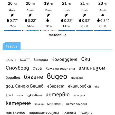
meteoblue
Тагове
Ски
Колоездене
Витоша
SCOTT
GARMIN
Сноуборд
алпинизъм
Сърф
Хижа на годината
видео
бягане
боровец
гмуркане
доц. Сандю Бешев
еверест
екипировка
еко
интервю
зима
изкачване
история
игра
катерене
маратон
метеорология
колело
намаление
парапланеризъм
планина
полезно