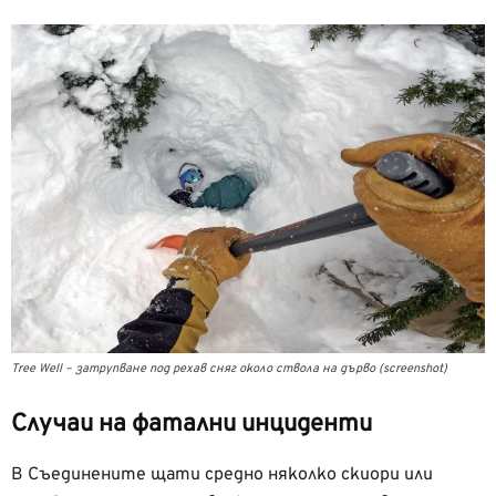
Tree Well – затрупване под рехав сняг около ствола на дърво (screenshot)
Случаи на фатални инциденти
В Съединените щати средно няколко скиори или