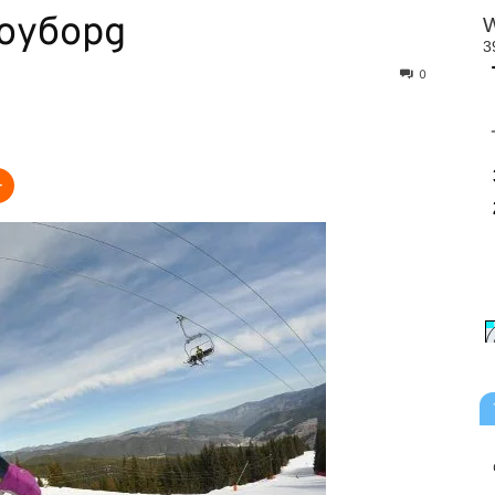
ноуборд
0