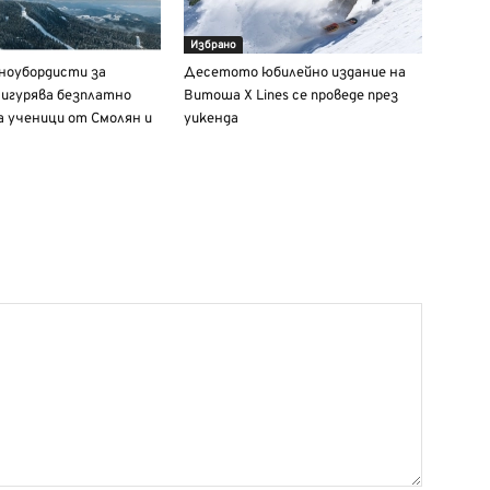
Избрано
сноубордисти за
Десетото юбилейно издание на
игурява безплатно
Витоша X Lines се проведе през
а ученици от Смолян и
уикенда