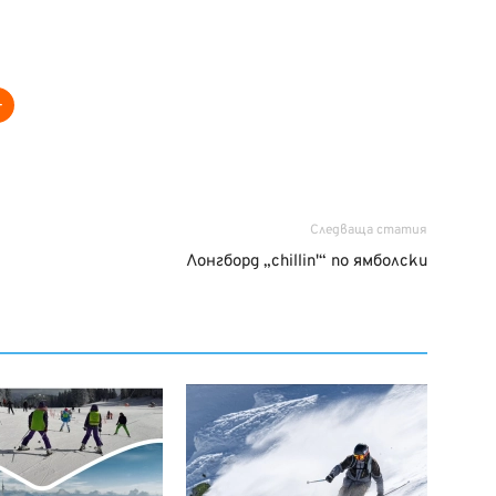
Следваща статия
Лонгборд „chillin'“ по ямболски