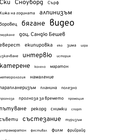
Ски
Сноуборд
Сърф
алпинизъм
Хижа на годината
видео
бягане
боровец
доц. Сандю Бешев
гмуркане
еверест
екипировка
зима
еко
игра
интервю
изкачване
история
катерене
маратон
колело
намаление
метеорология
парапланеризъм
планина
полезно
прогноза за времето
прогноза
промоция
пътуване
рекорд
снимки
спорт
състезание
съвети
туризъм
филм
фрийрайд
ултрамаратон
фестивал