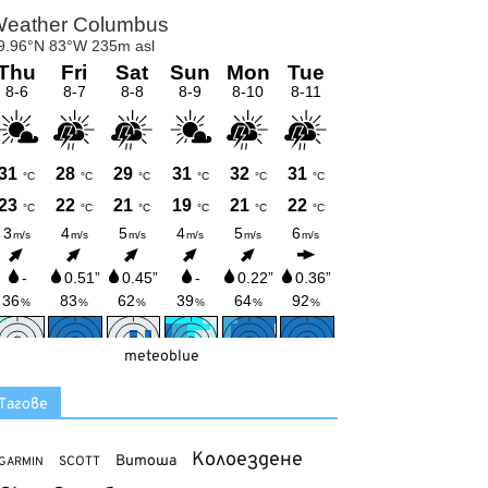
meteoblue
Тагове
Колоездене
Витоша
SCOTT
GARMIN