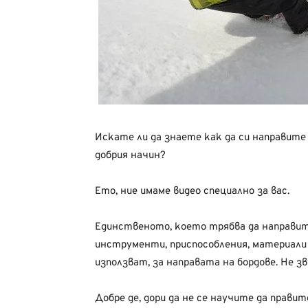
Искате ли да знаете как да си направите 
добрия начин?
Ето, ние имаме видео специално за вас.
Единственото, което трябва да направите
инструменти, приспособления, материали 
използват, за направата на бордове. Не з
Добре де, дори да не се научите да прави