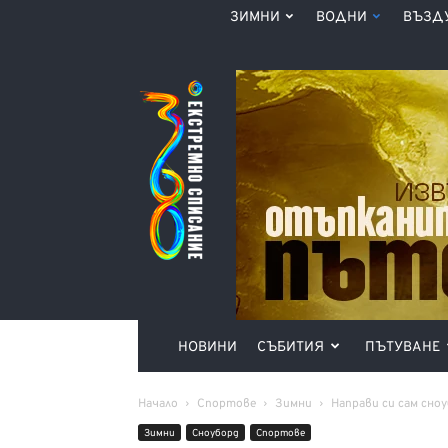
ЗИМНИ
ВОДНИ
ВЪЗД
Списание
360°
НОВИНИ
СЪБИТИЯ
ПЪТУВАНЕ
Начало
Спортове
Зимни
Направи си сам сно
Зимни
Сноуборд
Спортове