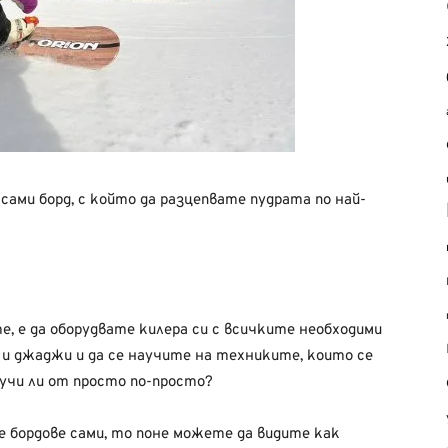
сами борд, с който да разцепвате пудрата по най-
, е да оборудвате килера си с всичките необходими
и джаджи и да се научите на техниките, които се
вучи ли от просто по-просто?
те бордове сами, то поне можете да видите как