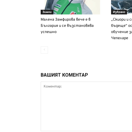
Зимни
Избрано
Малена Замфирова вече е в
„Скиори и 
България и се възстановява
бъдеще“ ос
успешно
обучение з
Чепеларе
ВАШИЯТ КОМЕНТАР