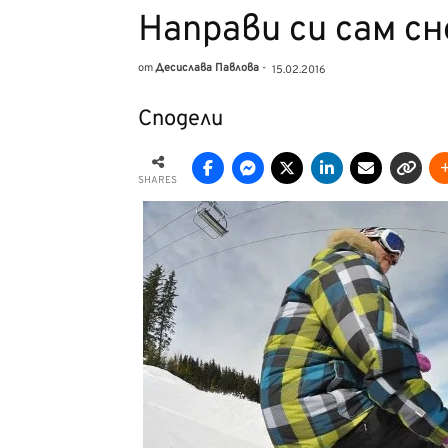
Направи си сам с
от
Десислава Павлова
-
15.02.2016
Сподели
SHARES