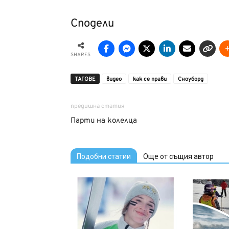
Сподели
SHARES
ТАГОВЕ
видео
как се прави
Сноуборд
предишна статия
Парти на колелца
Подобни статии
Още от същия автор