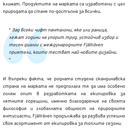
климат. Продуктите на марката са изработени с цел
природата да стане по-достъпна за всички.
Зад всеки чифт панталони, яке или раница,
лежат години на упорит труд, устойчив избор и
тесен диалог с международните Fjällräven
приятели, които тестват най-новите дизайни.
И въпреки факта, че родната студена скандинавска
страна на марката не предполага тя да има особено
голям опит в разработката на екипировка за
летните горещини, именно благодарение на своята
философия и глобалната общност на природните
ентусиасти, Fjällräven продължава да развива успешно
своя асортимент от екипировка за топлите сезони.