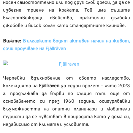
носен самостоятелно или под друг слой дрехи, за да се
избегне триене на краката. Той има същите
влагоотвеждащи свойства, практични дълбоки
джобове и висок колан като стандартните клинове.
Вижте:
Българките водят активен начин на живот,
сочи проучване на Fjällräven
Черпейки вдъхновение от своето наследство,
колекцията на
Fjällräven
за сезон пролет – лято 2023
г. продължава да върви по същия път, още от
основаването си през 1960 година, осигурявайки
възможността на опитни планинари и любители
туристи да се чувстват в природата като у дома си,
независимо от климата и условията.