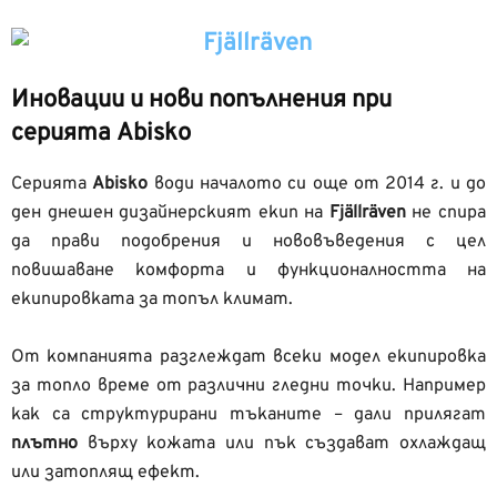
Иновации и нови попълнения при
серията Abisko
Серията
Abisko
води началото си още от 2014 г. и до
ден днешен дизайнерският екип на
Fjällräven
не спира
да прави подобрения и нововъведения с цел
повишаване комфорта и функционалността на
екипировката за топъл климат.
От компанията разглеждат всеки модел екипировка
за топло време от различни гледни точки. Например
как са структурирани тъканите – дали прилягат
плътно
върху кожата или пък създават охлаждащ
или затоплящ ефект.