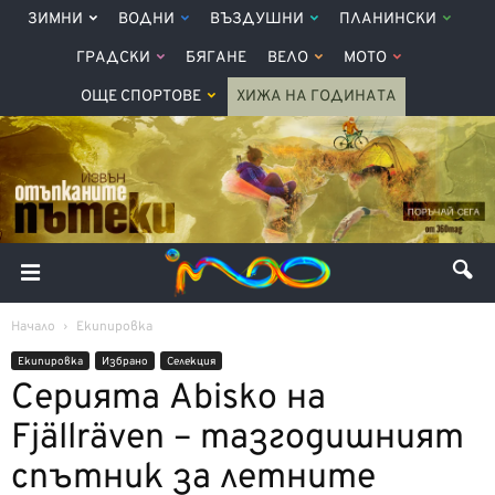
ЗИМНИ
ВОДНИ
ВЪЗДУШНИ
ПЛАНИНСКИ
ГРАДСКИ
БЯГАНЕ
ВЕЛО
МОТО
ОЩЕ СПОРТОВЕ
ХИЖА НА ГОДИНАТА
Начало
Екипировка
Екипировка
Избрано
Селекция
Серията Abisko на
Fjällräven – тазгодишният
спътник за летните