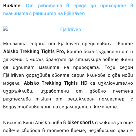
Вижте:
От работата в града до преходите в
планината с раниците на Fjällräven
Миналата година от Fjällräven представиха своите
Abisko Trekking Tights Pro,
които бяха създадени от и
за жени, с мисъл брандът да стимулира повече жени
да изпитат магията на природата. Този сезон
Fjällräven доразвива своята серия клинове с два нови
модела.
Abisko Trekking Tights HD
са изключително
издръжливи, изработени от двойно плетена
разтеглива тъкан от рециклиран полиестер, с
водоустойчиви зони на седалището и коленете.
Късият клин Abisko идва в
biker shorts
дължина за още
повече свобода в топлото време, независимо дали е