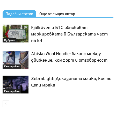
Подобни статии
Още от същия автор
Fjällräven и БТС обновяват
маркировката в Българската част
на Е4
Избрано
Abisko Wool Hoodie: баланс между
движение, комфорт и отговорност
Екипировка
ZebraLight: Доказаната марка, която
цепи мрака
Екипировка