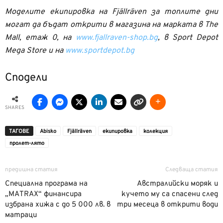
Моделите екипировка на Fjällräven за топлите дни
могат да бъдат открити в магазина на марката в
The
Mall,
етаж 0, на
www.fjallraven-shop.bg
,
в
Sport Depot
Mega Store
и на
www.sportdepot.bg
Сподели
SHARES
ТАГОВЕ
Abisko
Fjällräven
екипировка
колекция
пролет-лято
предишна статия
Следваща статия
Специална програма на
Австралийски моряк и
„MATRАX“ финансира
кучето му са спасени след
избрана хижа с до 5 000 лв. в
три месеца в открити води
матраци