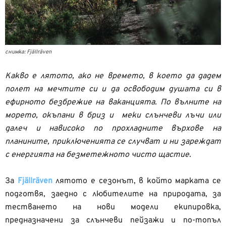
снимка: Fjällräven
Какво е лятото, ако не времето, в което да дадем
полет на мечтите си и да освободим душата си в
ефирното безбрежие на ваканцията. По вълните на
морето, окъпани в бриз и меки слънчеви лъчи или
далеч и нависоко по прохладните върхове на
планините, приключенията се случват и ни зареждат
с енергията на безметежното чисто щастие.
За
Fjällräven
лятото е сезонът, в който марката се
подготвя, заедно с любителите на природата, за
тестването на нови модели екипировка,
предназначени за слънчеви пейзажи и по-топъл