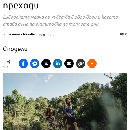
преходи
Шведската марка се чувства в свои води и когато
става дума за екипировка за топлите дни
от
Даниела Манева
-
0
19.07.2023
Сподели
SHARES