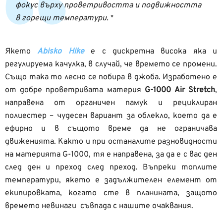
фокус върху проветривостта и подвижността
в горещи температури.
Якето
Abisko Hike
е с дискретна висока яка и
регулируема качулка, в случай, че времето се промени.
Също така то лесно се побира в джоба. Изработено е
от добре проветривата материя
G-1000 Air Stretch
,
направена от органичен памук и рециклиран
полиестер – чудесен вариант за облекло, което да е
ефирно и в същото време да не ограничава
движенията. Както и при останалите разновидности
на материята
G-1000,
тя е направена, за да е с вас ден
след ден и преход след преход.
Въпреки топлите
температури, якето е задължителен елемент от
екипировката, когато сте в планината, защото
времето невинаги съвпада с нашите очаквания.