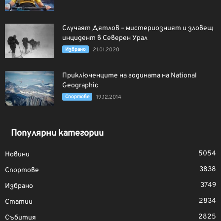
Случаят Дятлов – мистериозният и зловещ
инцидент в Северен Урал
Избрано
21.01.2020
Приключенците на годината на National
Geographic
Спортове
19.12.2014
Популярни категории
5054
Новини
3838
Спортове
3749
Избрано
2834
Статии
2825
Събития