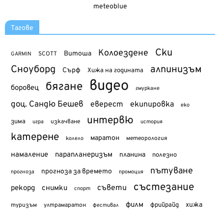
meteoblue
Тагове
Ски
Колоездене
Витоша
SCOTT
GARMIN
Сноуборд
алпинизъм
Сърф
Хижа на годината
видео
бягане
боровец
гмуркане
доц. Сандю Бешев
еверест
екипировка
еко
интервю
зима
изкачване
история
игра
катерене
маратон
метеорология
колело
намаление
парапланеризъм
планина
полезно
пътуване
прогноза за времето
прогноза
промоция
състезание
съвети
рекорд
снимки
спорт
филм
хижа
туризъм
фрийрайд
ултрамаратон
фестивал