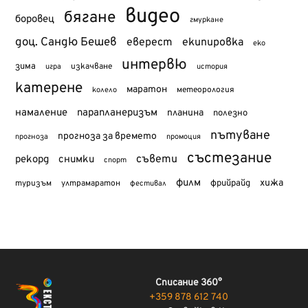
видео
бягане
боровец
гмуркане
доц. Сандю Бешев
еверест
екипировка
еко
интервю
зима
изкачване
история
игра
катерене
маратон
метеорология
колело
намаление
парапланеризъм
планина
полезно
пътуване
прогноза за времето
прогноза
промоция
състезание
съвети
рекорд
снимки
спорт
филм
хижа
туризъм
фрийрайд
ултрамаратон
фестивал
Списание 360°
+359 878 612 740