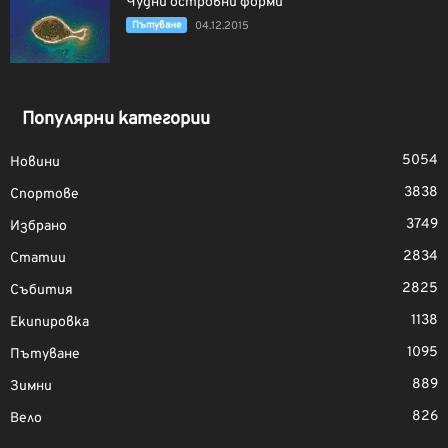
Чудни островни форми
Пътуване
04.12.2015
Популярни категории
5054
Новини
3838
Спортове
3749
Избрано
2834
Статии
2825
Събития
1138
Екипировка
1095
Пътуване
889
Зимни
826
Вело