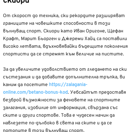
скиори
От скорост до техника, ски рекордите разширяват
границите на човешките способности в този
вълнуващ спорт. Скиори като Иван Оригоне, Щефан
Крафт, Марит Бьорген и Джереми Хайц са поставили
високо летвата, вдъхновявайки бъдещите поколения
спортисти да се стремят към величие на пистите.
За да увеличите удоволствието от гледането на ски
състезания и да добавите допълнителна тръпка, ви
каним да посетите
https://zalagania-
online.com/betano-bonus-kod
. Уебсайтът предоставя
безброй възможности за феновете на спортните
залагания, изобилие от информация, свързана със
ските и други спортове. Това е чудесен начин да
навлезете по-дълбоко в света на ските и да се
потопите в този вълнуващ спорт.