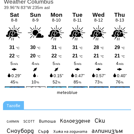
meteoblue
Тагове
Ски
Колоездене
Витоша
SCOTT
GARMIN
Сноуборд
алпинизъм
Сърф
Хижа на годината