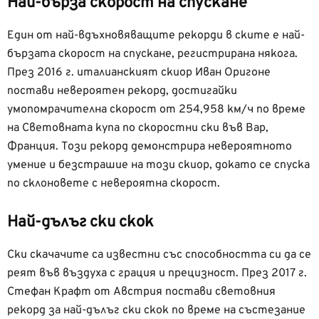
Най-бърза скорост на спускане
Един от най-вдъхновяващите рекорди в ските е най-
бързата скорост на спускане, регистрирана някога.
През 2016 г. италианският скиор Иван Оригоне
постави невероятен рекорд, достигайки
умопомрачителна скорост от 254,958 км/ч по време
на Световната купа по скоростни ски във Вар,
Франция. Този рекорд демонстрира невероятното
умение и безстрашие на този скиор, докато се спуска
по склоновете с невероятна скорост.
Най-дълъг ски скок
Ски скачачите са известни със способността си да се
реят във въздуха с грация и прецизност. През 2017 г.
Стефан Крафт от Австрия постави световния
рекорд за най-дълъг ски скок по време на състезание