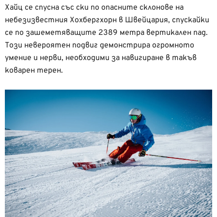
Хайц се спусна със ски по опасните склонове на
небезизвестния Хохбергхорн в Швейцария, спускайки
се по зашеметяващите 2389 метра вертикален пад.
Този невероятен подвиг демонстрира огромното
умение и нерви, необходими за навигиране в такъв
коварен терен.