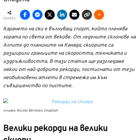
SHARES
Карането на ски е вълнуващ спорт, който пленява
хората по света от векове. От ледените склонове на
Алпите до планините на Канада, скиорите са
разширили границите на скоростта, техниката и
издръжливостта. В тази статия ще разгледаме
някои от най-добрите рекорди, постигнати от тези
необикновени атлети в стремежа им към
съвършенство по пистите.
снимка: Nicolai Berntsen, Unsplash
Велики рекорди на велики