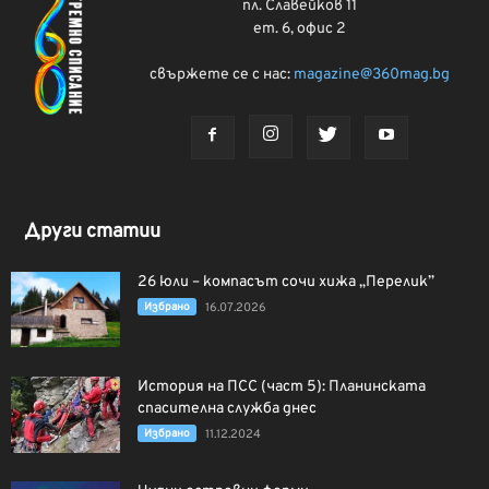
пл. Славейков 11
ет. 6, офис 2
свържете се с нас:
magazine@360mag.bg
Други статии
26 юли – компасът сочи хижа „Перелик”
Избрано
16.07.2026
История на ПСС (част 5): Планинската
спасителна служба днес
Избрано
11.12.2024