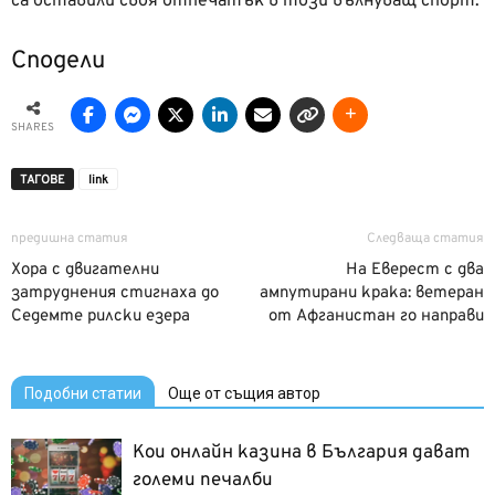
са оставили своя отпечатък в този вълнуващ спорт.
Сподели
SHARES
ТАГОВЕ
link
предишна статия
Следваща статия
Хора с двигателни
На Еверест с два
затруднения стигнаха до
ампутирани крака: ветеран
Седемте рилски езера
от Афганистан го направи
Подобни статии
Още от същия автор
Кои онлайн казина в България дават
големи печалби