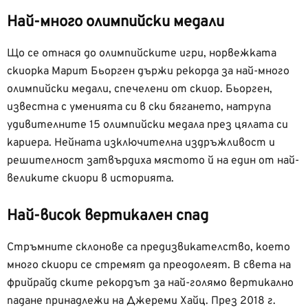
Най-много олимпийски медали
Що се отнася до олимпийските игри, норвежката
скиорка Марит Бьорген държи рекорда за най-много
олимпийски медали, спечелени от скиор. Бьорген,
известна с уменията си в ски бягането, натрупа
удивителните 15 олимпийски медала през цялата си
кариера. Нейната изключителна издръжливост и
решителност затвърдиха мястото й на един от най-
великите скиори в историята.
Най-висок вертикален спад
Стръмните склонове са предизвикателство, което
много скиори се стремят да преодолеят. В света на
фрийрайд ските рекордът за най-голямо вертикално
падане принадлежи на Джереми Хайц. През 2018 г.