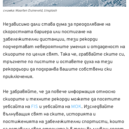
снимка: Maarten Duineveld, Unsplash
Независимо дали става дума за преодоляване на
скоростната бариера или постигане на
забележителни дистанции, тези рекорди
подчертават невероятните умения и отдаденост на
скиорите по целия свят. Така че, грабвайте ските си,
тръгнете по пистите и оставете духа на тези
рекордьори да подхранва вашите собствени ски
приключения.
Не забравяйте, че за повече информация относно
скиорите и техните рекорди можете да посетите
уебсайта на
FIS
и уебсайта на
МОК
. Изследвайте
вълнуващия свят на ските, историята и
постиженията на забележителни спортисти, които