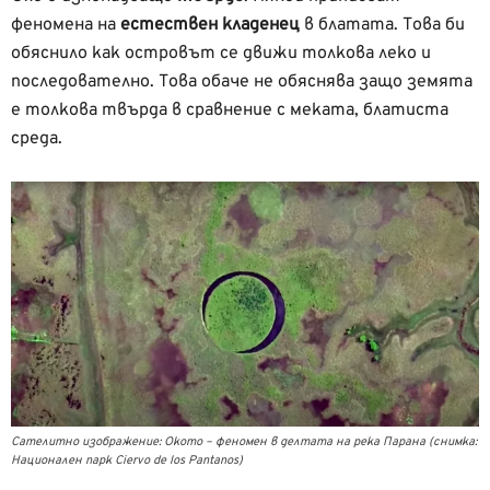
феномена на
естествен кладенец
в блатата. Това би
обяснило как островът се движи толкова леко и
последователно. Това обаче не обяснява защо земята
е толкова твърда в сравнение с меката, блатиста
среда.
Сателитно изображение: Окото – феномен в делтата на река Парана (снимка:
Национален парк Ciervo de los Pantanos)