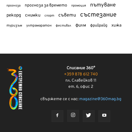
пътуване
прогноза за времето
прогноза
промоция
състезание
съвети
рекорд
снимки
спорт
филм
хижа
туризъм
фрийрайд
ултрамаратон
фестивал
Списание 360°
+359 878 612 740
пл. Славейков 11
ет. 6, офис 2
свържете се с нас:
magazine@360mag.bg