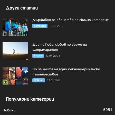
Други статии
Държавно първенство по скално катерене
Катерене
05.10.2016
Дион и Гоби: любов по време на
ултрамаратон
Бягане
17.04.2025
По вълните на едно южноамериканско
пътешествие
Новини
27.01.2016
Популярни категории
5054
Новини