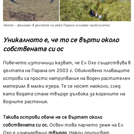
Окото – феномен в делтата на река Парана (снимка: nautica.news)
Уникалното е, че то се върти около
собствената си ос
Повечето източници казват, че Ел Охо съществува в
делтата на Парана от 2003 г. Обикновено плаващите
острови са просто натрупвания на воден растителен
материал в малки езера. Те се носят наоколо, след
като водата стане твърде дълбока за корените на
водните растения.
Такива острови обаче не се въртят около
собствената си ос.
Освен това парчето земя на Ел
Охо е изненадващо
твърдо
. Някои приписват