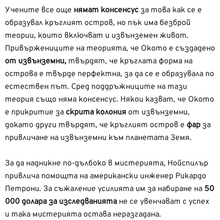
Учените все още
нямат консенсус
за това как се е
образувал кръглият остров, но пък има безброй
теории, които включват и извънземен живот.
Привържениците на теорията, че Окото е създадено
от извънземни,
твърдят, че кръглата форма на
острова е твърде перфектна, за да се е образувала по
естествен път. Сред поддръжниците на тази
теория също няма консенсус. Някои казват, че Окото
е прикритие за
скрита колония
от извънземни,
докато други твърдят, че кръглият остров е
фар
за
привличане на извънземни към планетата Земя.
За да надникне по-дълбоко в мистерията, Нойспилър
привлича помощта на американски инженер Рикардо
Петрони. За съжаление усилията им за набиране на
50
000 долара за изследванията
не се увенчават с успех
и така мистерията остава неразгадана.