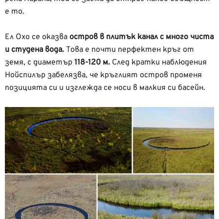
е то.
Ел Охо се оказва
остров в плитък канал с много чиста
и студена вода.
Това е почти перфектен кръг от
земя, с диаметър
118-120 м.
След кратки наблюдения
Нойспилър забелязва, че кръглият остров променя
позицията си и изглежда се носи в малкия си басейн.