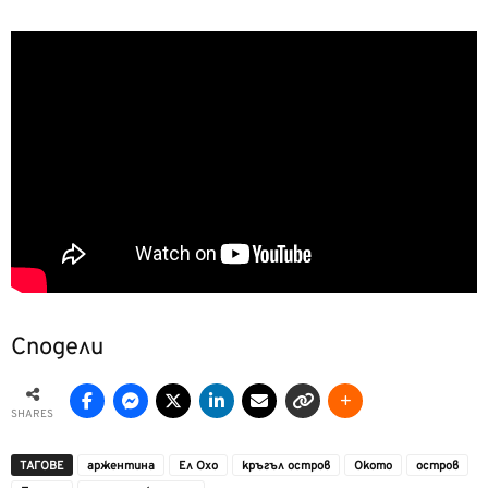
Сподели
SHARES
ТАГОВЕ
аржентина
Ел Охо
кръгъл остров
Окото
остров