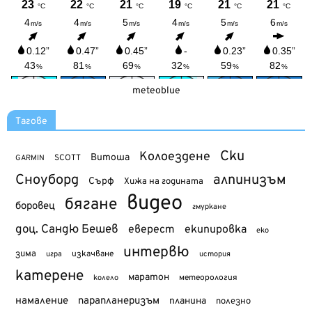
meteoblue
Тагове
Ски
Колоездене
Витоша
SCOTT
GARMIN
Сноуборд
алпинизъм
Сърф
Хижа на годината
видео
бягане
боровец
гмуркане
доц. Сандю Бешев
еверест
екипировка
еко
интервю
зима
изкачване
история
игра
катерене
маратон
метеорология
колело
намаление
парапланеризъм
планина
полезно