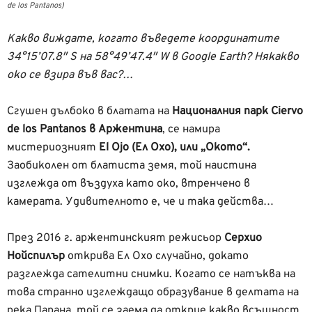
de los Pantanos)
Какво виждате, когато въведете координатите
34°15’07.8″ S на 58°49’47.4″ W в Google Earth? Някакво
око се взира във вас?…
Сгушен дълбоко в блатата на
Националния парк Ciervo
de los Pantanos в Аржентина
, се намира
мистериозният
El Ojo (Ел Охо), или „Окото“.
Заобиколен от блатиста земя, той наистина
изглежда от въздуха като око, втренчено в
камерата. Удивителното е, че и така действа…
През 2016 г. аржентинският режисьор
Серхио
Нойспилър
открива Ел Охо случайно, докато
разглежда сателитни снимки. Когато се натъква на
това странно изглеждащо образувание в делтата на
река Парана, той се заема да открие какво всъщност