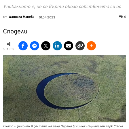
Уникалното е, че се върти около собствената си ос
от
Даниела Манева
-
0
01.04.2023
Сподели
SHARES
Окото – феномен в делтата на река Парана (снимка: Национален парк Ciervo