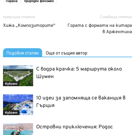
Парана
природен феномен
предишна статия
Следваща статия
Хижа „Композиторите“
Гората с формата на китара
в Аржентина
Подобни статии
Още от същия автор
С бодра крачка: 5 маршрута около
Шумен
Избрано
10 идеи за запомняща се ваканция в
Гърция
Избрано
Островни приключения: Родос