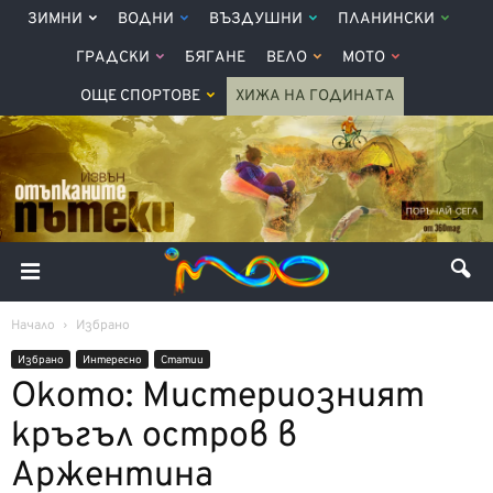
ЗИМНИ
ВОДНИ
ВЪЗДУШНИ
ПЛАНИНСКИ
ГРАДСКИ
БЯГАНЕ
ВЕЛО
МОТО
ОЩЕ СПОРТОВЕ
ХИЖА НА ГОДИНАТА
Начало
Избрано
Избрано
Интерeсно
Статии
Окото: Мистериозният
кръгъл остров в
Аржентина