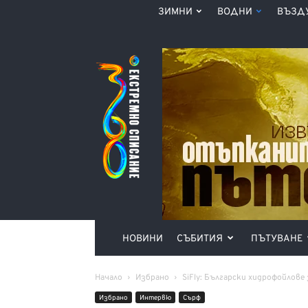
ЗИМНИ
ВОДНИ
ВЪЗД
Списание
360°
НОВИНИ
СЪБИТИЯ
ПЪТУВАНЕ
Начало
Избрано
SiFly: Български хидрофойлов
Избрано
Интервю
Сърф