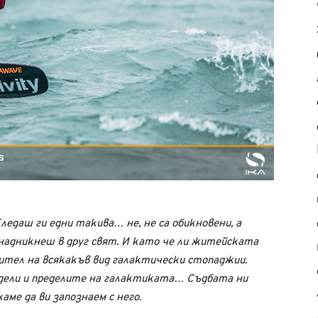
ледаш ги едни такива… не, не са обикновени, а
надникнеш в друг свят. И като че ли житейската
ител на всякакъв вид галактически стопаджии.
дели и пределите на галактиката… Съдбата ни
аме да ви запознаем с него.