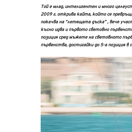
Той е млад, интелигентен и много целеуст
2009 г. открива кайта, който се превръща
покачва на “летящата дъска” , вече участ
късно идва и първото световно първенство.
позиция сред мъжете на световното първ
първенства, достигайки до 5-а позиция в