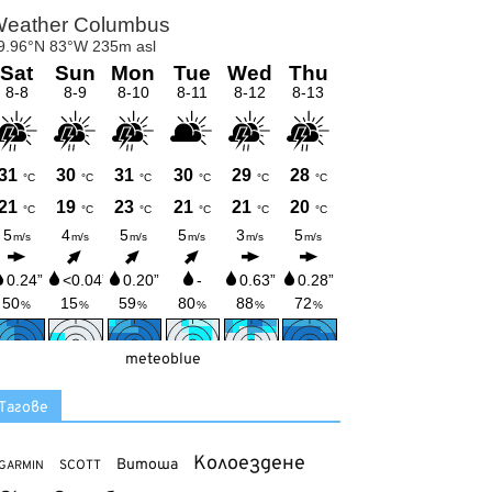
meteoblue
Тагове
Колоездене
Витоша
SCOTT
GARMIN