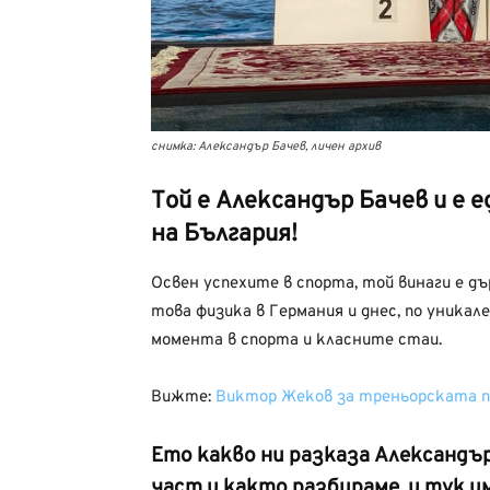
снимка: Александър Бачев, личен архив
Той е Александър Бачев и е
на България!
Освен успехите в спорта, той винаги е дъ
това физика в Германия и днес, по уникале
момента в спорта и класните стаи.
Вижте:
Виктор Жеков за треньорската п
Ето какво ни разказа Александър 
част и както разбираме, и тук 