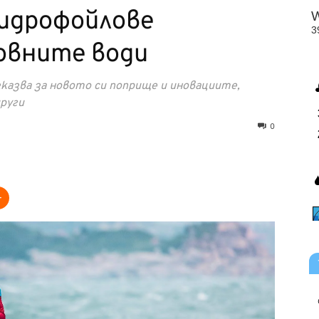
хидрофойлове
овните води
азва за новото си поприще и иновациите,
руги
0