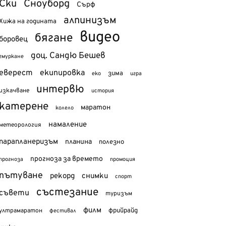
Ски
Сноуборд
Сърф
алпинизъм
Хижа на годината
видео
бягане
боровец
доц. Сандю Бешев
гмуркане
еверест
екипировка
зима
еко
игра
интервю
изкачване
история
катерене
маратон
колело
намаление
метеорология
парапланеризъм
планина
полезно
прогноза за времето
прогноза
промоция
пътуване
рекорд
снимки
спорт
състезание
съвети
туризъм
филм
фрийрайд
ултрамаратон
фестивал