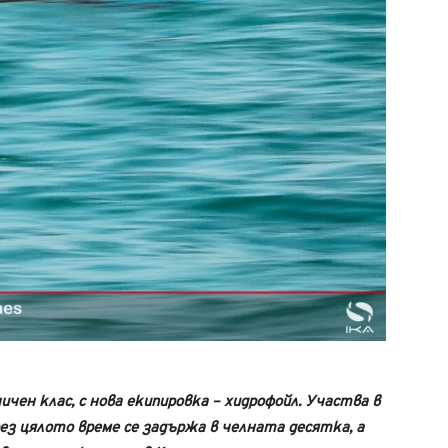
ичен клас, с нова екипировка – хидрофойл. Участва в
з цялото време се задържа в челната десятка, а