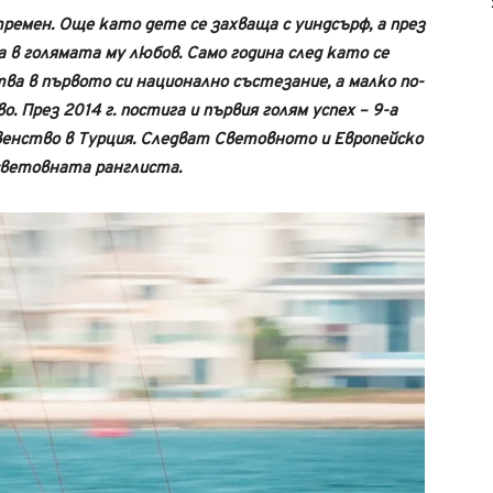
ремен. Още като дете се захваща с уиндсърф, а през
 в голямата му любов. Само година след като се
ва в първото си национално състезание, а малко по-
 През 2014 г. постига и първия голям успех – 9-а
енство в Турция. Следват Световното и Европейско
 световната ранглиста.