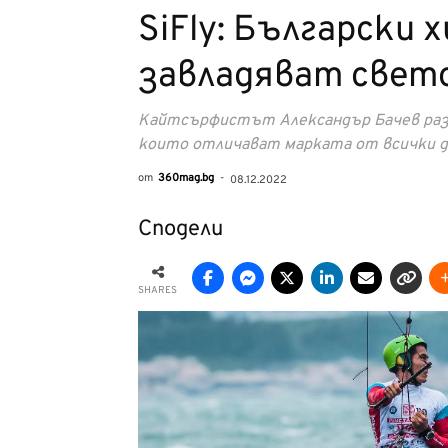
SiFly: Български 
завладяват свет
Кайтсърфистът Александър Бачев разк
които отличават марката от всички д
от
360mag.bg
-
08.12.2022
Сподели
SHARES