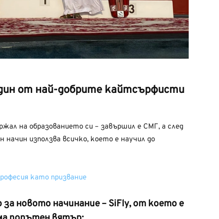
 един от най-добрите кайтсърфисти
ржал на образованието си – завършил е СМГ, а след
н начин използва всичко, което е научил до
рофесия като призвание
за новото начинание – SiFly, от което е
има попътен вятър: