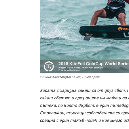
снимка: Александър Бачев, личен архив
Хората с харизма сякаш са от друг свят. Г
сякаш светят и през очите им можеш да 
пътека, по която вървят, е един пътевод
Стопаджии, търсещи собствените си пре
срещна с един такъв човек и ние много иск