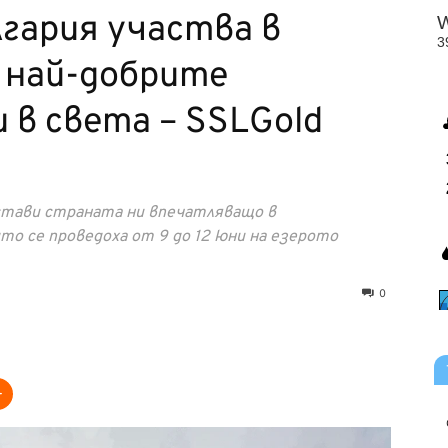
гария участва в
 най-добрите
 в света – SSLGold
стави страната ни впечатляващо в
ито се проведоха от 9 до 12 юни на езерото
0