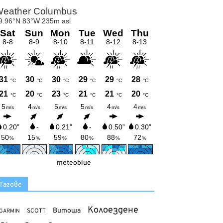
meteoblue
Тагове
Колоездене
Витоша
SCOTT
GARMIN