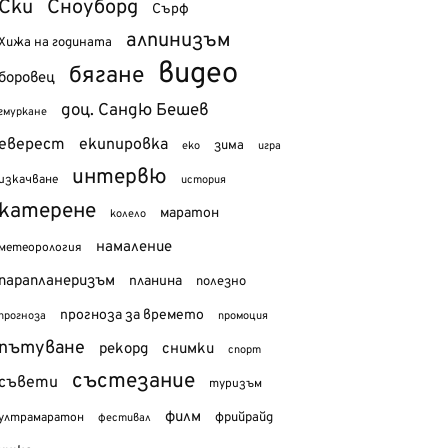
Ски
Сноуборд
Сърф
алпинизъм
Хижа на годината
видео
бягане
боровец
доц. Сандю Бешев
гмуркане
еверест
екипировка
зима
еко
игра
интервю
изкачване
история
катерене
маратон
колело
намаление
метеорология
парапланеризъм
планина
полезно
прогноза за времето
прогноза
промоция
пътуване
рекорд
снимки
спорт
състезание
съвети
туризъм
филм
фрийрайд
ултрамаратон
фестивал