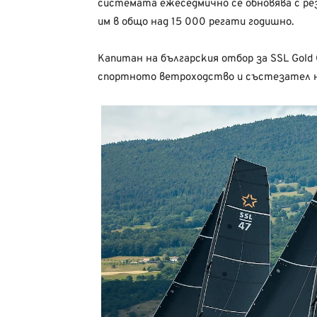
системата
ежеседмично
се
обновява
с
ре
им в
общо
над 15 000
регати годишно.
Капитан
на
българския
отбор
за SSL Gold
спортното
ветроходство
и
състезател