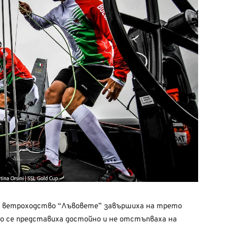
о
ветроходство
“Лъвовете”
завършиха
на
трето
о
се
представиха
достойно
и не
отстъпваха
на