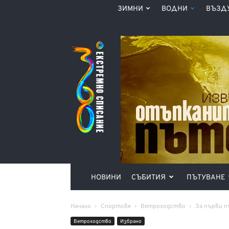
ЗИМНИ
ВОДНИ
ВЪЗД
Списание
360°
НОВИНИ
СЪБИТИЯ
ПЪТУВАНЕ
Начало
Спортове
Ветроходство
За първи п
Ветроходство
Избрано