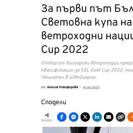
За първи път Бъл
Световна купа на
ветроходни нации
Cup 2022
Отбор от български ветроходци пред
квалификации за SSL Gold Cup 2022, ко
Нюшател в Швейцария.
от
Анелия Никифорова
-
16.06.2022
Сподели
SHARES