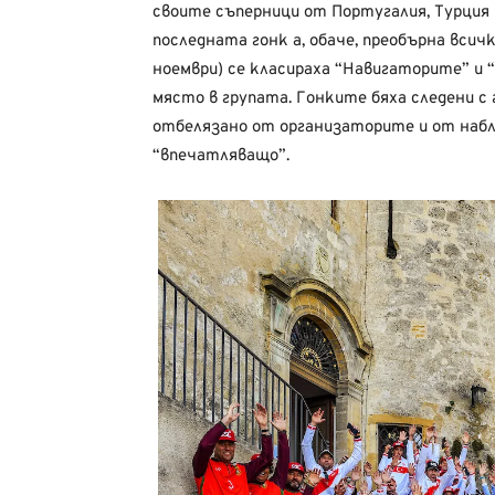
своите
съперници
от Португалия,
Турция
последната гонк
а
,
обаче, преобърна всич
ноември) се
класираха
“Навигаторите”
и
място
в
групата.
Гонките
бяха
следени
с
отбелязано
от
организаторите
и
от
наб
“впечатляващо”.