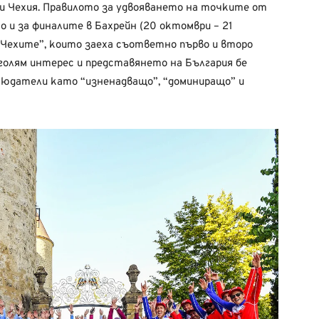
и
Чехия.
Правилото
за
удвояването
на
точките
от
ко
и за
финалите
в Бахрейн (20
октомври
– 21
“Чехите”,
които
заеха
съответно
първо
и
второ
голям
интерес
и
представянето
на
България
бе
людатели
като
“изненадващо”,
“доминиращо”
и