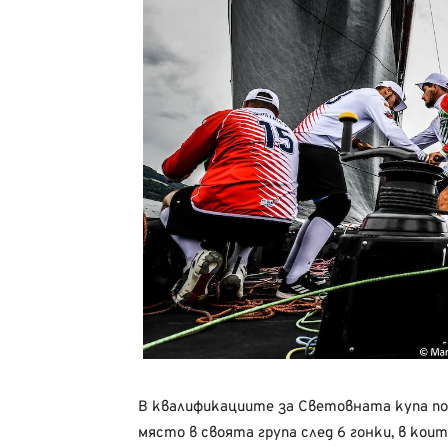
В
квалификациите
за
Световната
купа п
място
в
своята
група
след
6
гонки,
в
коит