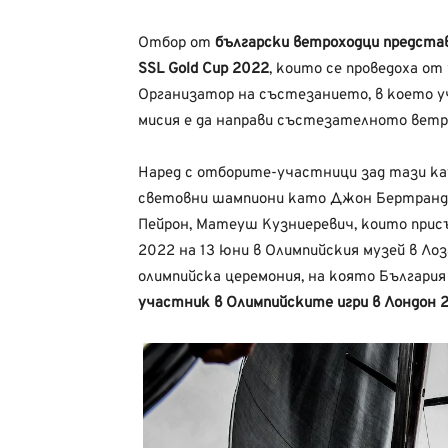
Отбор
от
български
ветроходци
предста
SSL
Gold
Cup
2022
,
к
ои
т
о се про
в
е
д
ох
а
о
т 
Ор
г
аниз
а
т
ор на със
т
е
зани
е
т
о, в
което
у
мисия е да направи
състезателното
ветр
Наред
с
отборите-участници
зад
тази
ка
световни
шампиони
като
Джон
Бертранд
Пейрон,
Матеуш
Кузниеревич,
които
прис
2022 на 13 юни в
Олимпийския
музей
в
Лоз
олимпийска
церемония,
на
която
България
участник в
Олимпийските
игри в Лондон 2