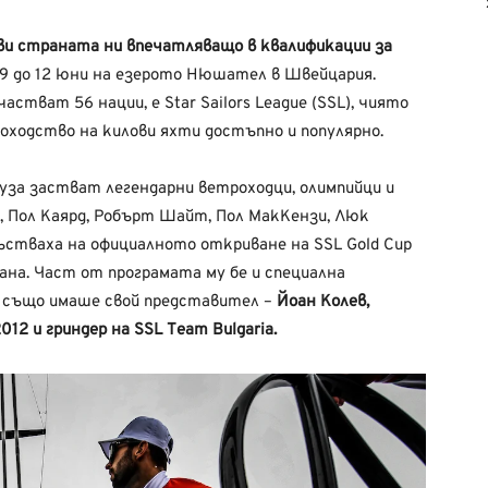
ви
страната
ни
впечатляващо
в квалификации за
9 до 12 юни на
е
з
ер
о
т
о Нюш
а
т
е
л в Ш
в
ейцария.
частват
56 нации, е
Star
Sailors
League
(SSL),
чиято
оходство
на килови
яхти
достъпно и
популярно.
уза
застват
легендарни
ветроходци,
олимпийци
и
,
Пол
Каярд,
Робърт
Шайт,
Пол
МакКензи, Люк
ъстваха
на
официалното
откриване
на SSL Gold Cup
ана.
Част
от
програмата
му
бе
и специална
също
имаше
свой
представител
–
Йоан
Колев,
012 и гриндер на SSL
T
eam
Bulgaria.