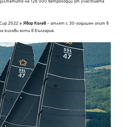
зултатите
на 128 000
ветроходци от участията
 Cup 2022 е
Явор
Колев
–
атлет
с
30-годишен
опит в
на килови
яхти
в
България.