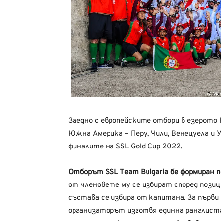
Заедно
с
европейските
отбори
в
езерото
Южна Америка –
Перу
,
Чили,
Венецуела
и
У
финалите
на SSL Gold Cup 2022.
Отборът SSL
T
eam
Bulgaria
бе
формиран 
от
членовете
му
се
избират
според
пози
състава
се
избира
от
капитана. За първи
организаторът
изготвя
единна
ранглиста