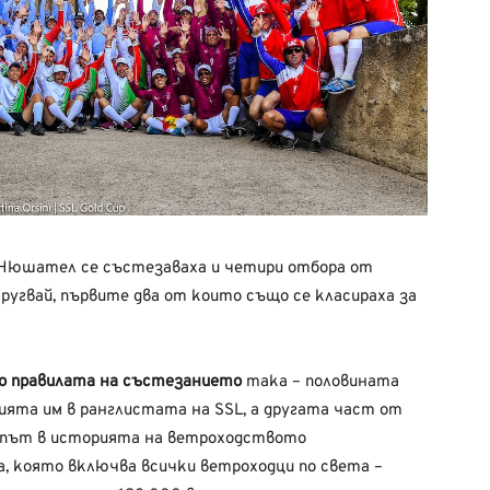
Нюшател
се
състезаваха
и
четири
отбора
от
ругвай,
първите
два
от
които
също
се
класираха
за
по
правилата
на
състезанието
така –
половината
цията
им в
ранглистата
на
SSL
, а
другата
част
от
 път в
историята
на
ветроходството
,
която
включва
всички
ветроходци
по
света
–