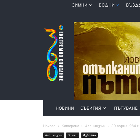
ЗИМНИ
ВОДНИ
ВЪЗД
Списание
360°
НОВИНИ
СЪБИТИЯ
ПЪТУВАНЕ
Начало
Катерене
Алпинизъм
20 април 1984 г.
Алпинизъм
Зимни
Избрано