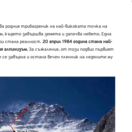
ява родния трибагреник на най-викоката точка на
м, където завършва земята и започва небето. Една
ри стана реалност.
20 април 1984 година стана най-
я алпинизъм.
За съжаление, от този подвиг първият
 се завърна и остана вечен пленник на ледените му