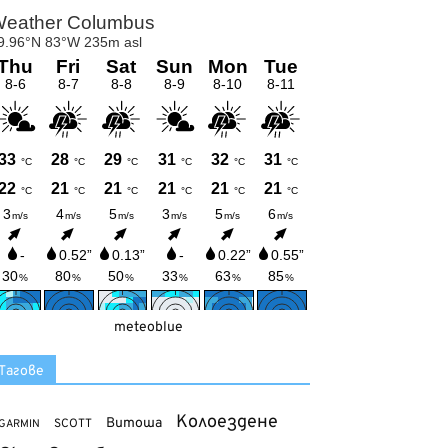
meteoblue
Тагове
Колоездене
Витоша
SCOTT
GARMIN