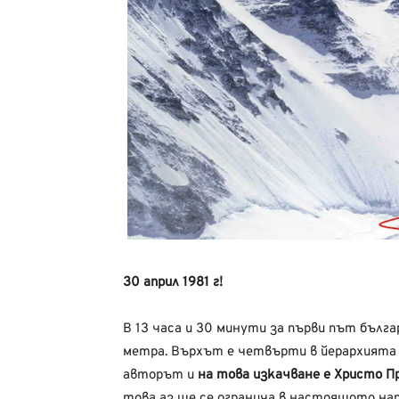
30 април 1981 г!
В 13 часа и 30 минути за първи път бълга
метра. Върхът е четвърти в йерархията 
авторът и
на това изкачване е Христо П
това аз ще се огранича в настоящото нап