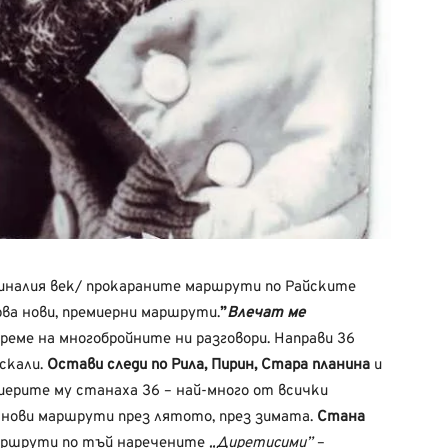
миналия век/ прокараните маршрути по Райските
рва нови, премиерни маршрути.
”
Влечат ме
 време на многобройните ни разговори. Направи 36
скали.
Остави следи по Рила, Пирин, Стара планина
и
иерите му станаха 36 – най-много от всички
 нови маршрути през лятото, през зимата.
Стана
аршрути по тъй наречените
„Диретисими”
–