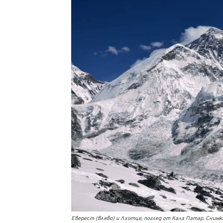
Еверест (вляво) и Лхотце, поглед от Кала Патар. Сним