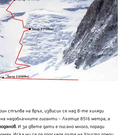
рин стъпва на връх, извисил се над 8-те хиляди
на надоблачните гиганти – Лхотце 8516 метра, а
роданов
. И за двете дати е писано много, поради
омян. Иска ми се да проследя пътя на Христо преди