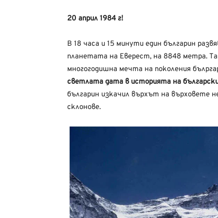
20 април 1984 г!
В 18 часа и 15 минути един българин разв
планетата на Еверест, на 8848 метра. Та
многогодишна мечта на поколения бълрга
светлата дата в историята на български
българин изкачил върхът на върховете не
склонове.