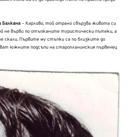
а Балкана
– Карлово, той отрано свързва живота си
той не върви по отъпканите туристически пътеки, а
 скали. Първите му стъпки са по близките до
едват южните подсъпи на старопланинския първенец