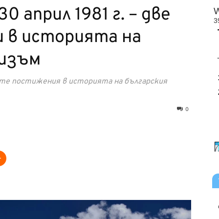
30 април 1981 г. – две
 в историята на
низъм
ите постижения в историята на българския
0