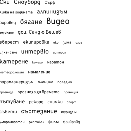
Ски
Сноуборд
Сърф
алпинизъм
Хижа на годината
видео
бягане
боровец
доц. Сандю Бешев
гмуркане
еверест
екипировка
зима
еко
игра
интервю
изкачване
история
катерене
маратон
колело
намаление
метеорология
парапланеризъм
планина
полезно
прогноза за времето
прогноза
промоция
пътуване
рекорд
снимки
спорт
състезание
съвети
туризъм
филм
фрийрайд
ултрамаратон
фестивал