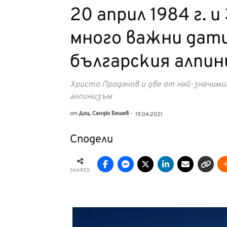
20 април 1984 г. и 
много важни дати
българския алпи
Христо Проданов и две от най-значим
алпинизъм
от
Доц. Сандю Бешев
-
19.04.2021
Сподели
SHARES