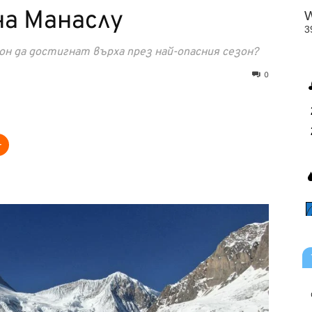
на Манаслу
он да достигнат върха през най-опасния сезон?
0