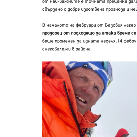
от най-важните е точната преценка дали 
свързано с добре изготвена прогноза и н
В началото на февруари от Базовия лаге
прозорец от подходящо за атака време се 
беше променен за идната неделя, 14 февру
снеговалежи в района.