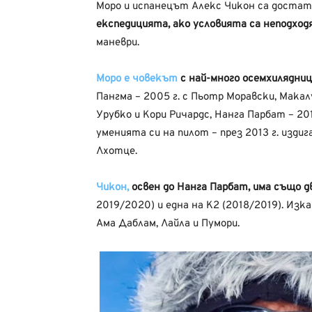
Моро и испанецът Алекс Чикон са доста
експедицията, ако условията са неподход
маневри.
Моро е човекът
с най-много осемхилядници
Пангма – 2005 г. с Пьотр Моравски, Макалу
Урубко и Кори Ричардс, Нанга Парбат – 201
уменията си на пилот – през 2013 г. издиг
Лхотце.
Чикон,
освен до Нанга Парбат, има също д
2019/2020) и една на К2 (2018/2019). Изка
Ама Даблам, Лайла и Пумори.