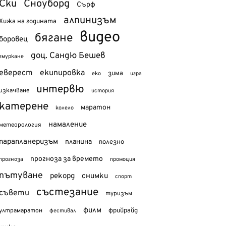
Ски
Сноуборд
Сърф
алпинизъм
Хижа на годината
видео
бягане
боровец
доц. Сандю Бешев
гмуркане
еверест
екипировка
зима
еко
игра
интервю
изкачване
история
катерене
маратон
колело
намаление
метеорология
парапланеризъм
планина
полезно
прогноза за времето
прогноза
промоция
пътуване
рекорд
снимки
спорт
състезание
съвети
туризъм
филм
фрийрайд
ултрамаратон
фестивал