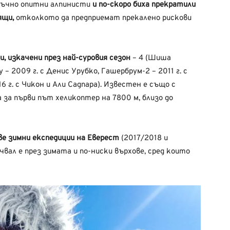
тъчно опитни алпинисти
и по-скоро биха прекратили
ящи,
отколкото да предприемат прекалено рискови
, изкачени през най-суровия сезон
– 4 (Шиша
 – 2009 г. с Денис Урубко, Гашербрум-2 – 2011 г. с
6 г. с Чикон и Али Садпара). Известен е също с
а за първи път хеликоптер на 7800 м, близо до
ве зимни експедиции на Еверест
(2017/2018 и
чвал е през зимата и по-ниски върхове, сред които