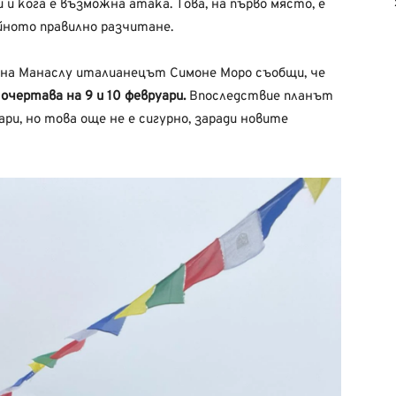
и кога е възможна атака. Това, на първо място, е
ейното правилно разчитане.
р на Манаслу италианецът Симоне Моро съобщи, че
очертава на 9 и 10 февруари.
Впоследствие планът
ари, но това още не е сигурно, заради новите