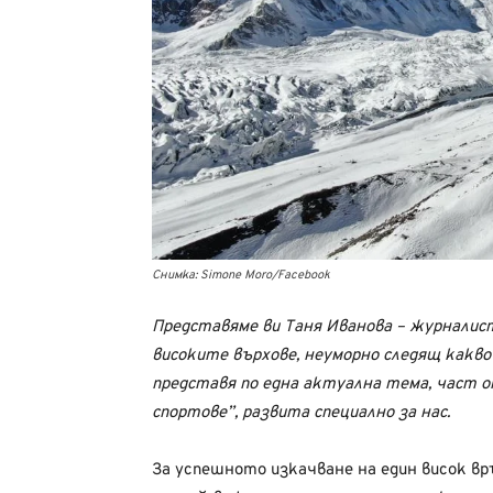
Снимка: Simone Moro/Facebook
Представяме ви Таня Иванова – журналис
високите върхове, неуморно следящ какво с
представя по една актуална тема, част
спортове”, развита специално за нас.
За успешното изкачване на един висок връ