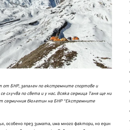
т от БНР, запален по екстремните спортове и
е случва по света и у нас. Всяка седмица Таня ще ни
 от седмичния бюлетин на БНР “Екстремните
х, особено през зимата, има много фактори, но един