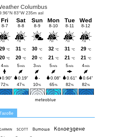
meteoblue
Тагове
Колоездене
Витоша
SCOTT
GARMIN