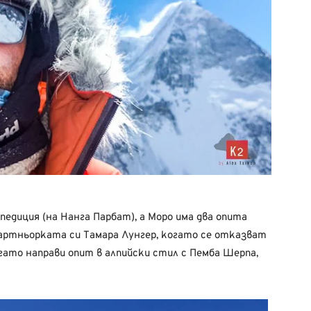
педиция (на Нанга Парбат), а Моро има два опита
 партньорката си Тамара Лунгер, когато се отказват
когато направи опит в алпийски стил с Пемба Шерпа,