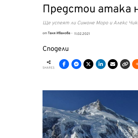
Предстои атака 
Ще успеят ли Симоне Моро и Алекс Чик
от
Таня Иванова
-
11.02.2021
Сподели
SHARES