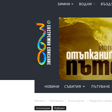
ЗИМНИ
ВОДНИ
ВЪЗД
Списание
360°
НОВИНИ
СЪБИТИЯ
ПЪТУВАНЕ
Начало
Катерене
Алпинизъм
Предстои атака
Алпинизъм
Избрано