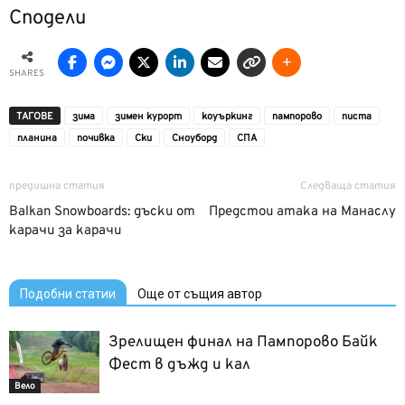
Сподели
SHARES
ТАГОВЕ
зима
зимен курорт
коуъркинг
пампорово
писта
планина
почивка
Ски
Сноуборд
СПА
предишна статия
Следваща статия
Balkan Snowboards: дъски от
Предстои атака на Манаслу
карачи за карачи
Подобни статии
Още от същия автор
Зрелищен финал на Пампорово Байк
Фест в дъжд и кал
Вело