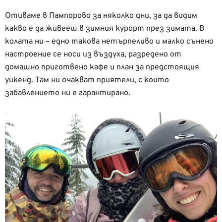
Отиваме в Пампорово за няколко дни, за да видим
какво е да живееш в зимния курорт през зимата. В
колата ни – едно такова нетърпеливо и малко сънено
настроение се носи из въздуха, разредено от
домашно приготвено кафе и план за предстоящия
уикенд. Там ни очакват приятели, с които
забавлението ни е гарантирано.