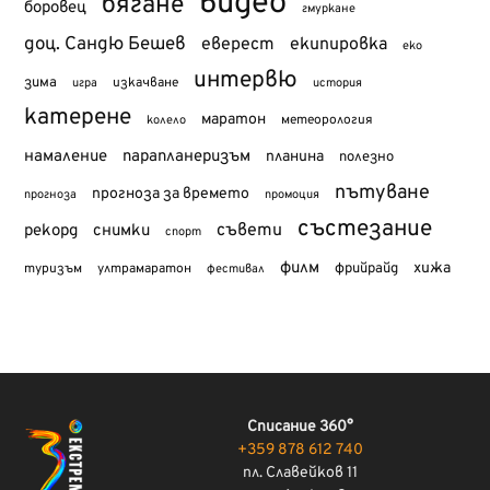
видео
бягане
боровец
гмуркане
доц. Сандю Бешев
еверест
екипировка
еко
интервю
зима
изкачване
история
игра
катерене
маратон
метеорология
колело
намаление
парапланеризъм
планина
полезно
пътуване
прогноза за времето
прогноза
промоция
състезание
съвети
рекорд
снимки
спорт
филм
хижа
туризъм
фрийрайд
ултрамаратон
фестивал
Списание 360°
+359 878 612 740
пл. Славейков 11