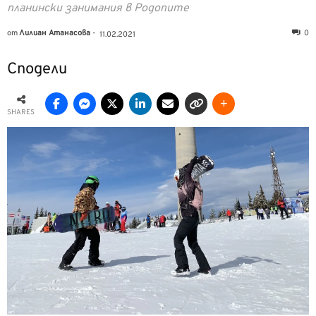
планински занимания в Родопите
от
Лилиан Атанасова
-
0
11.02.2021
Сподели
SHARES