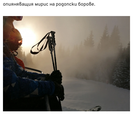
опияняващия мирис на родопски борове.