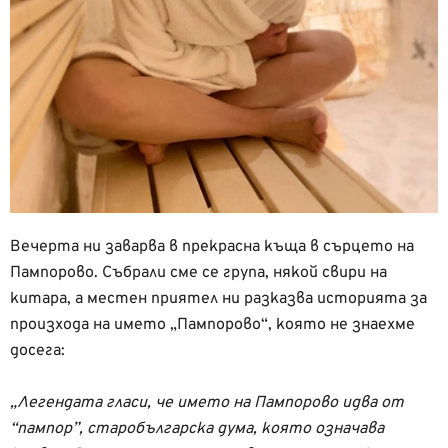
Вечерта ни заварва в прекрасна къща в сърцето на
Пампорово. Събрали сме се група, някой свири на
китара, а местен приятел ни разказва историята за
произхода на името „Пампорово“, която не знаехме
досега:
„Легендата гласи, че името на Пампорово идва от
“пампор”, старобългарска дума, която означава