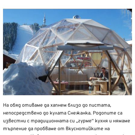
На обяд отиваме да хапнем близо до пистата,
непосредствено до кулата Снежанка. Родопите са
известни с традиционната си „гурме“ кухня и нямаме
търпение да пробваме от вкуснотийките на