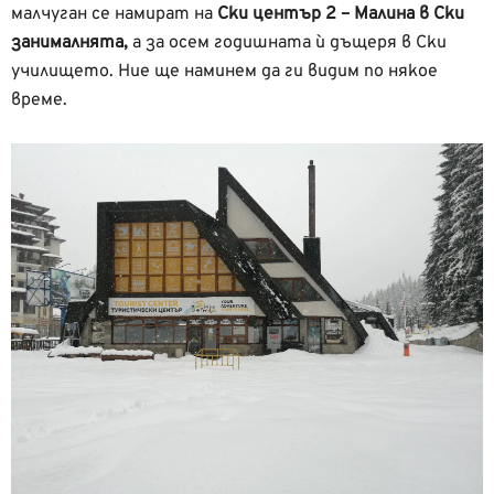
малчуган се намират на
Ски център 2 – Малина в Ски
занималнята,
а за осем годишната ѝ дъщеря в Ски
училището. Ние ще наминем да ги видим по някое
време.