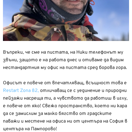
Въпреки, че сме на пистата, на Ники телефонът му
звъни, защото е на работа днес и отиваме да видим
нестандартния му офис на пистата сред борова гора.
Офисът е повече от впечатляващ, всъщност това е
Restart Zona 82,
отличаващ се с уединение и природни
пейзажи насреща ти, а чувството да работиш в иглу,
е повече от яко! Свежо пространство, което ни кара
да се замислим за малко бягство от градските
паважи и местене на офиса ни от центъра на София в
центъра на Пампорово!