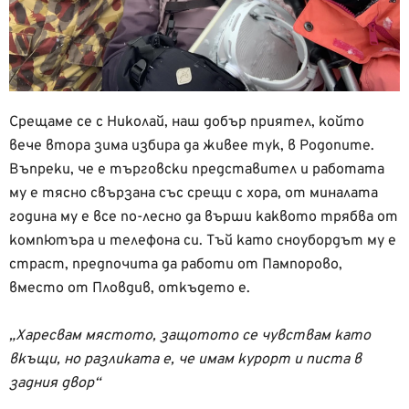
Срещаме се с Николай, наш добър приятел, който
вече втора зима избира да живее тук, в Родопите.
Въпреки, че е търговски представител и работата
му е тясно свързана със срещи с хора, от миналата
година му е все по-лесно да върши каквото трябва от
компютъра и телефона си. Тъй като сноубордът му е
страст, предпочита да работи от Пампорово,
вместо от Пловдив, откъдето е.
„Харесвам мястото, защотото се чувствам като
вкъщи, но разликата е, че имам курорт и писта в
задния двор“