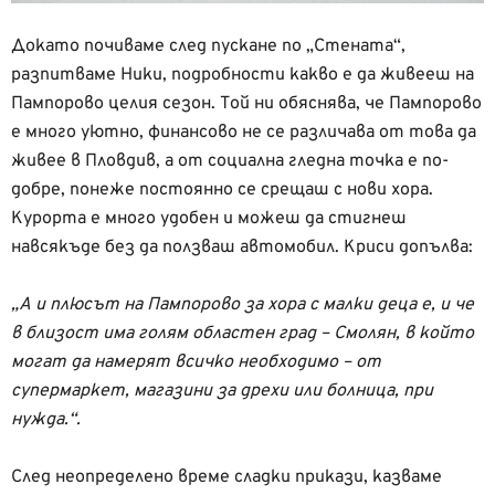
Докато почиваме след пускане по „Стената“,
разпитваме Ники, подробности какво е да живееш на
Пампорово целия сезон. Той ни обяснява, че Пампорово
е много уютно, финансово не се различава от това да
живее в Пловдив, а от социална гледна точка е по-
добре, понеже постоянно се срещаш с нови хора.
Курорта е много удобен и можеш да стигнеш
навсякъде без да ползваш автомобил. Криси допълва:
„А и плюсът на Пампорово за хора с малки деца е, и че
в близост има голям областен град – Смолян, в който
могат да намерят всичко необходимо – от
супермаркет, магазини за дрехи или болница, при
нужда.“.
След неопределено време сладки прикази, казваме