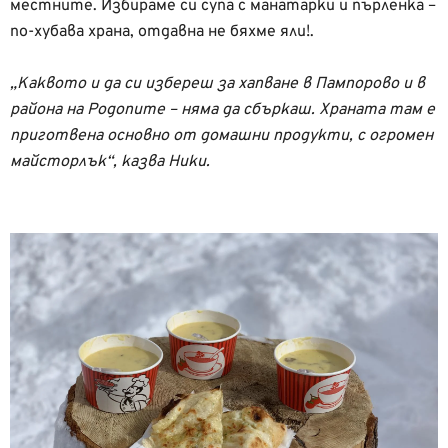
местните. Избираме си супа с манатарки и пърленка –
по-хубава храна, отдавна не бяхме яли!.
„Каквото и да си избереш за хапване в Пампорово и в
района на Родопите – няма да сбъркаш. Храната там е
приготвена основно от домашни продукти, с огромен
майсторлък“, казва Ники.