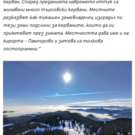
керван. Според преданията навремето оттук са
минавали много търговски кервани. Местните
разказват как тукашен земевладелец изградил по
тези земи подслони за керваните, които да ги
приютяват през зимата. Местността дава име и на
курорта – Пампорово и затова са толкова
гостоприемни.“