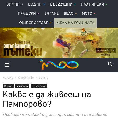
ЗИМНИ
ВОДНИ
ВЪЗДУШНИ
ПЛАНИНСКИ
ГРАДСКИ
БЯГАНЕ
ВЕЛО
МОТО
ОЩЕ СПОРТОВЕ
ХИЖА НА ГОДИНАТА
Начало
Спортове
Зимни
Зимни
Избрано
Пътуване
Какво е да живееш на
Пампорово?
Прекарахме няколко дни с един местен и неговите