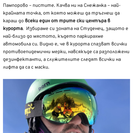
Пампорово – пистите. Качва ни на Снежанка – най-
крайната точка, от която можеш да тръгнеш да
караш до
всеки един от трите ски центъра в
курорта
. Избираме си зоната на Студенец, защото е
най-близо до мястото, където паркирахме
автомобила си. Видно е, че в курорта спазват всички
противоепидемични мерки, навсякъде са разположени
дезинфектанти, а служителите следят всички на
лифта да са с маски.