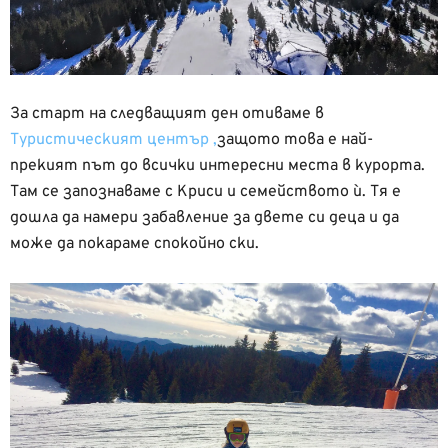
За старт на следващият ден отиваме в
Туристическият център ,
защото това е най-
прекият път до всички интересни места в курорта.
Там се запознаваме с Криси и семейството ѝ. Тя е
дошла да намери забавление за двете си деца и да
може да покараме спокойно ски.