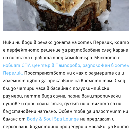
Ники ни води в релакс зоната на хотел Перелик, която
е перфектното решение за разтоварване след каране
на пистата и работа пред компютъра. Мястото е
новият СПА център в Пампорово, разположен в хотел
Перелик.
Пространството ни смая с размерите си и
големият избор за прекарване на времето там. След
близо четири часа в басейна с полуолимпийски
размери, петте вида сауна, парни бани,тропически
душове и дори солна стая, духът ни и тялото са ни
възстановени напълно. Освен това за цялостният ни
баланс от
Body & Soul Spa Lounge
ни предлагат и
персонални козметични процедури и масажи, за които