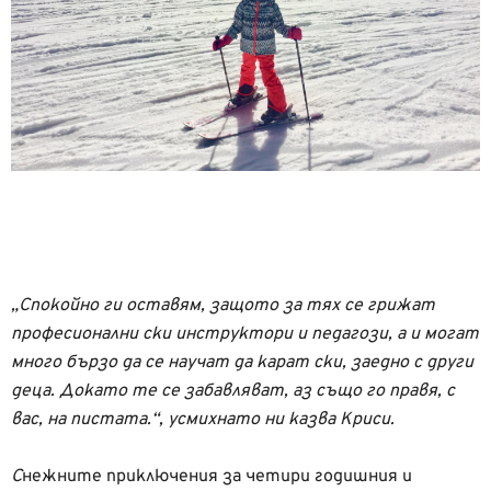
„Спокойно ги оставям, защото за тях се грижат
професионални ски инструктори и педагози,
а и могат
много бързо да се научат да карат ски, заедно с други
деца. Докато те се забавляват, аз също го правя, с
вас, на пистата.“, усмихнато ни казва Криси.
С
нежните приключения за четири годишния и