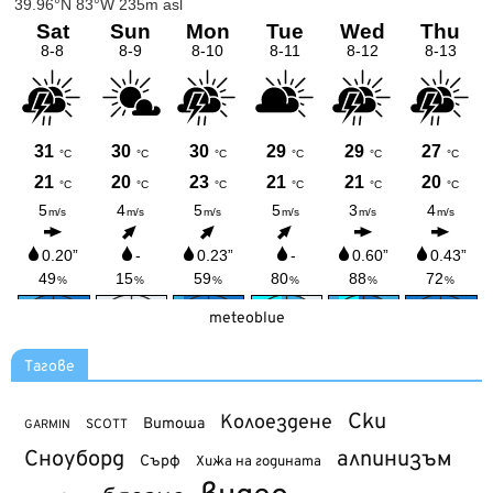
meteoblue
Тагове
Ски
Колоездене
Витоша
SCOTT
GARMIN
Сноуборд
алпинизъм
Сърф
Хижа на годината