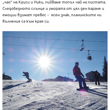
„чао“ на Криси и Ники, пийваме топъл чай на пистата.
Следобедното слънце и умората от цял ден каране и
емоции взимат превес – ясен знак, планинските ни
вълнения са към края си.