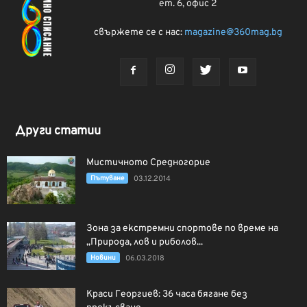
ет. 6, офис 2
свържете се с нас:
magazine@360mag.bg
Други статии
Мистичното Средногорие
Пътуване
03.12.2014
Зона за екстремни спортове по време на
„Природа, лов и риболов...
Новини
06.03.2018
Краси Георгиев: 36 часа бягане без