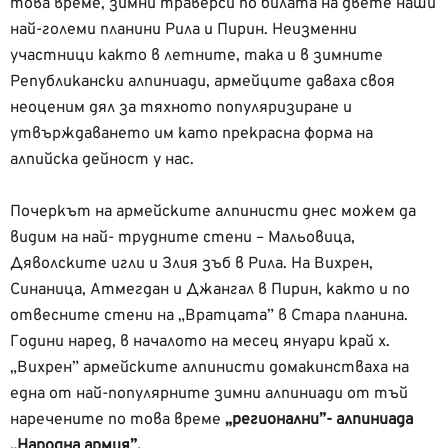
това време, зимни траверси по билата на двете наши
най-големи планини Рила и Пирин. Неизменни
участници както в летните, така и в зимните
Републикански алпиниади, армейците даваха своя
неоценим дял за тяхното популяризиране и
утвърждаването им като прекрасна форма на
алпийска дейност у нас.
Почеркът на армейските алпинисти днес можем да
видим на най- трудните стени – Мальовица,
Дяволските игли и Злия зъб в Рила. На Вихрен,
Синаница, Атмегдан и Джангал в Пирин, както и по
отвесните стени на „Вратцата” в Стара планина.
Години наред, в началото на месец януари край х.
„Вихрен” армейските алпинисти домакинстваха на
една от най-популярните зимни алпиниади от тъй
наречените по това време
„регионални”- алпиниада
„Народна армия”.