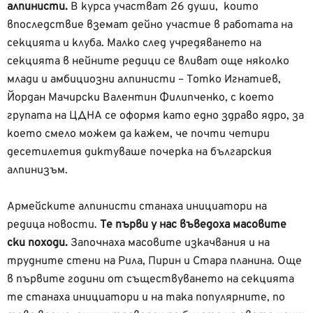
алпинисти.
В курса участват 26 души, които
впоследствие вземат дейно участие в работата на
секцията и клуба. Малко след учредяването на
секцията в нейните редици се вливат още няколко
млади и амбициозни алпинисти – Тотко Игнатиев,
Йордан Мачирски Валентин Филипченко, с което
групата на ЦДНА се оформя като едно здраво ядро, за
което смело можем да кажем, че почти четири
десетилетия диктуваше почерка на българския
алпинизъм.
Армейските алпинисти станаха инициатори на
редица новости.
Те първи у нас въведоха масовите
ски походи.
Започнаха масовите изкачвания и на
трудните стени на Рила, Пирин и Стара планина. Още
в първите години от съществуването на секцията
те станаха инициатори и на така популярните, по