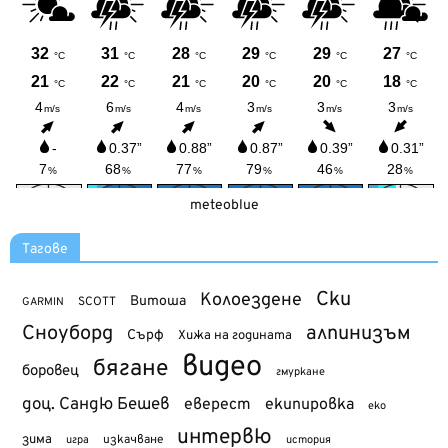
meteoblue
Тагове
Ски
Колоездене
Витоша
SCOTT
GARMIN
Сноуборд
алпинизъм
Сърф
Хижа на годината
видео
бягане
боровец
гмуркане
доц. Сандю Бешев
еверест
екипировка
еко
интервю
зима
изкачване
история
игра