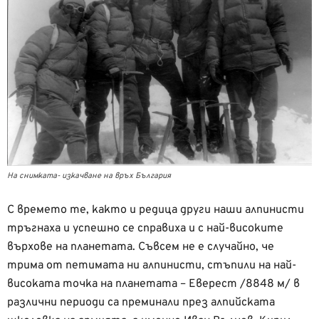
На снимката- изкачване на връх България
С времето те, както и редица други наши алпинисти
тръгнаха и успешно се справиха и с най-високите
върхове на планетата. Съвсем не е случайно, че
трима от петимата ни алпинисти, стъпили на най-
високата точка на планетата – Еверест /8848 м/ в
различни периоди са преминали през алпийската