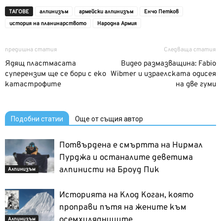
ТАГОВЕ
алпинизъм
армейски алпинизъм
Енчо Петков
история на планинарството
Народна Армия
предишна статия
Следваща статия
Ядящ пластмасата
Видео размазващина: Fabio
суперензим ще се бори с еко
Wibmer и израелската одисея
катастрофите
на две гуми
Подобни статии
Още от същия автор
Потвърдена е смъртта на Нирмал
Пурджа и останалите деветима
алпинисти на Броуд Пик
Алпинизъм
Историята на Клод Коган, която
проправи пътя на жените към
осемхилядниците
Алпинизъм