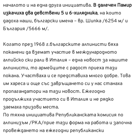
началото и на една друга инициатива.
В далечен Памир
изкачиха два девствени 5 и 6-хилядника
, на които
дадоха наши, български имена – вр. Шипка /6254 м/ и
България /5666 м/.
Когато през 1968 г.българските алпинисти бяха
поканени да вземат участие в международното
алпийско ски рали в Италия – една новост за нашите
алпинисти, то армейците с радост приеха тази
покана. Участваха и се представиха много добре. Това
им хареса и още със завръщането си у нас станаха
пропагандатори на тази новост. Ежегодно
продължиха участието си в Италия и не рядко
заемаха призови места.
По тяхна инициатива Републиканската комисия по
алпинизъм /РКА/прие тази форма на работа и започна
провеждането на ежегодни републикански