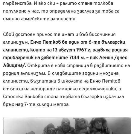
първенства. И ако ски – ралито стана толкова
популярно у нас, то определена заслуга за това са
именно армейските алпинисти.
Свой достоен принос те имат и във височинния
алпинизъм.
Енчо Петков бе един от 6-те български
алпинисти, които на 13 август 1967 г. развяха родния
трибагреник на заветните 7134 м. – пик Ленин /днес
Авицена/.
Открита е нова страница в развитието на
родния алпинизъм. В следващите години мнозина
алпинисти, възпитани в школата на Енчо Петков
стъпиха на четирите памирски седемхилядника, а
Стоянка Занкова стана първата българка изкачила
връх над 7-те хиляди метра.