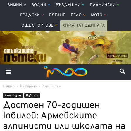
ЗИМНИ
ВОДНИ
ВЪЗДУШНИ
ПЛАНИНСКИ
ГРАДСКИ
БЯГАНЕ
ВЕЛО
МОТО
ОЩЕ СПОРТОВЕ
ХИЖА НА ГОДИНАТА
Начало
Катерене
Алпинизъм
Алпинизъм
Избрано
Достоен 70-годишен
юбилей: Армейските
алпинисти или школата на