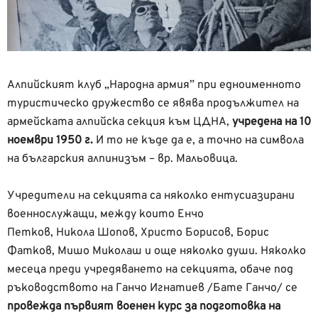
Алпийският клуб „Народна армия” при едноименното
туристическо дружество се явява продължител на
армейската алпийска секция към ЦДНА,
учредена на 10
ноември 1950 г.
И то не къде да е, а точно на символа
на българския алпинизъм – вр. Мальовица.
Учредители на секцията са няколко ентусиазирани
военнослужащи, между които Енчо
Петков, Никола Шопов, Христо Борисов, Борис
Фатков, Мишо Миколаш и още няколко души. Няколко
месеца преди учредяването на секцията, обаче под
ръководството на Ганчо Игнатиев /Бате Ганчо/ се
провежда първият военен курс за подготовка на