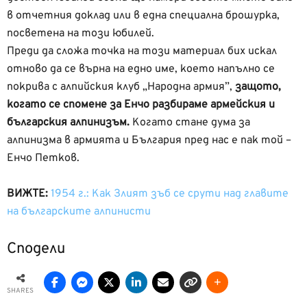
в отчетния доклад или в една специална брошурка,
посветена на този юбилей.
Преди да сложа точка на този материал бих искал
отново да се върна на едно име, което напълно се
покрива с алпийския клуб „Народна армия”,
защото,
когато се спомене за Енчо разбираме армейския и
българския алпинизъм.
Когато стане дума за
алпинизма в армията и България пред нас е пак той –
Енчо Петков.
ВИЖТЕ:
1954 г.: Как Злият зъб се срути над главите
на българските алпинисти
Сподели
SHARES