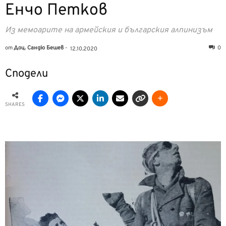
Енчо Петков
Из мемоарите на армейския и българския алпинизъм
от
Доц. Сандю Бешев
-
0
12.10.2020
Сподели
SHARES