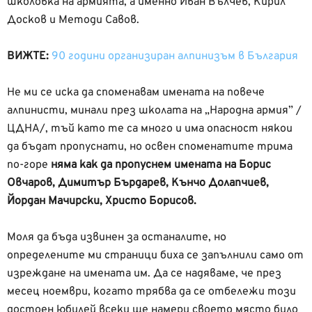
школовка на армията, а именно Иван Вълчев, Кирил
Досков и Методи Савов.
ВИЖТЕ:
90 години организиран алпинизъм в България
Не ми се иска да споменавам имената на повече
алпинисти, минали през школата на „Народна армия” /
ЦДНА/, тъй като те са много и има опасност някои
да бъдат пропуснати, но освен споменатите трима
по-горе
няма как да пропуснем имената на Борис
Овчаров, Димитър Бърдарев, Кънчо Долапчиев,
Йордан Мачирски, Христо Борисов.
Моля да бъда извинен за останалите, но
определените ми страници биха се запълнили само от
изреждане на имената им. Да се надяваме, че през
месец ноември, когато трябва да се отбележи този
достоен юбилей всеки ще намери своето място било