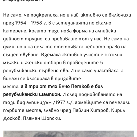
Не само, че подкрепиха, но и най-активно се включиха
през 1954 – 1958 г. в състезанията по скално
катерене, когато тази нова форма на алпийска
дейност трудно си пробиваше път у нас. Не само на
думи, но и на дела те отстояваха нейното право на
съществуване. Вземаха активно участие с пълни
мъжки и женски отбори в проведените 5
републикански първенства. И не само участваха, а
винаги се класираха в призовите
места,
а в три от тях Енчо Петков е бил
републикански шампион.
И след подновяването на
този вид алпинизъм /1977 г./, армейците са печелили
първите места, главно чрез Павлин Хитров, Кирил
Досков, Пламен Шопски.