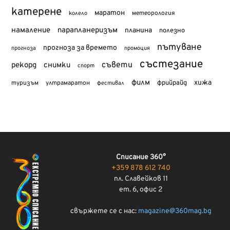
катерене
маратон
метеорология
колело
намаление
парапланеризъм
планина
полезно
пътуване
прогноза за времето
прогноза
промоция
състезание
съвети
рекорд
снимки
спорт
филм
хижа
туризъм
фрийрайд
ултрамаратон
фестивал
Списание 360°
+359 878 612 740
пл. Славейков 11
ет. 6, офис 2
свържете се с нас:
magazine@360mag.bg