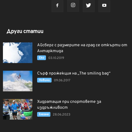
Други статии
Айсберг с размерите на град се откърти от
Антарктида
Еко
03.10.2019
Сърф прожекция на „The smiling bag“
Новини
09.06.2017
Хидратация при спортовете за
издръжливост
Бягане
28.06.2023