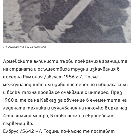
На снимката Енчо Петков
Армейските алпинисти първи прекрачиха границите
на страната и осъществиха трудни изкачвания в
съседна Румъния /август 1956 г./. После
международните им изяви постепенно набираха сили
и всяка тяхна проява се очакваше с интерес. През
1960 г. те са на Кавказ за обучение в елементите на
ледената техника и изкачвания на няколко върха над
4-те хиляди метра, в това число и европейския
първенец вр.
Елбрус /5642 м/. Години по-късно те поставят