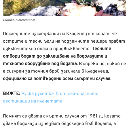
Снимка: pinterest.com
Последните изследвания на Кладенецът сочат, че
острите и тесни ъгли на подземните пещери правят
изключително опасно придвижването.
Тесните
отвори водят до заклещване на водолазите и
тяхното оборудване под водата.
Въпреки че, никой не
е сигурен за точния брой загинали в кладенеца,
официално са потвърдени осем смъртни случая
.
ВИЖТЕ:
Руска рулетка: 5 от най-опасните
дестинации на планетата
Помнят се двата смъртни случая от
1981 г., когато
двама водолази изчезват безследно във водата, а