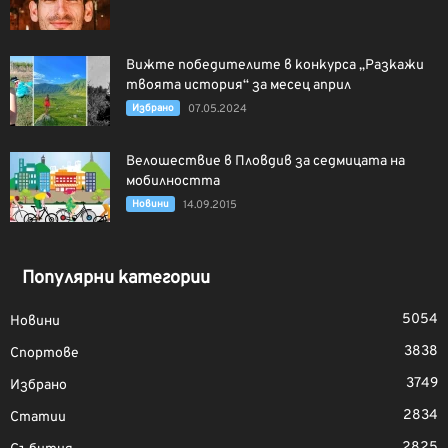
Вижте победителите в конкурса „Разкажи
твоята история“ за месец април
Избрано
07.05.2024
Велошествие в Пловдив за седмицата на
мобилността
Новини
14.09.2015
Популярни категории
5054
Новини
3838
Спортове
3749
Избрано
2834
Статии
2825