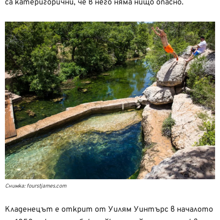
са катеригорични, че в него няма нищо опасно.
Снимка: fourstjames.com
Кладенецът е открит от Уилям Уинтърс в началото