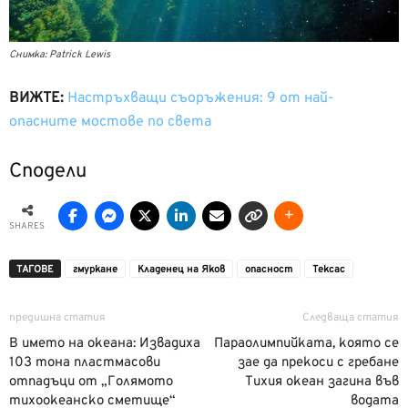
Снимка: Patrick Lewis
ВИЖТЕ:
Настръхващи съоръжения: 9 от най-
опасните мостове по света
Сподели
SHARES
ТАГОВЕ
гмуркане
Кладенец на Яков
опасност
Тексас
предишна статия
Следваща статия
В името на океана: Извадиха
Параолимпийката, която се
103 тона пластмасови
зае да прекоси с гребане
отпадъци от „Голямото
Тихия океан загина във
тихоокеанско сметище“
водата