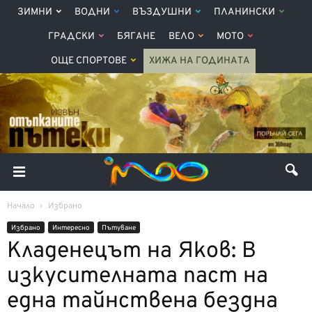
ЗИМНИ
ВОДНИ
ВЪЗДУШНИ
ПЛАНИНСКИ
ГРАДСКИ
БЯГАНЕ
ВЕЛО
МОТО
ОЩЕ СПОРТОВЕ
ХИЖА НА ГОДИНАТА
Начало
Избрано
Избрано
Интерeсно
Пътуване
Кладенецът на Яков: В
изкусителната паст на
една тайнствена бездна