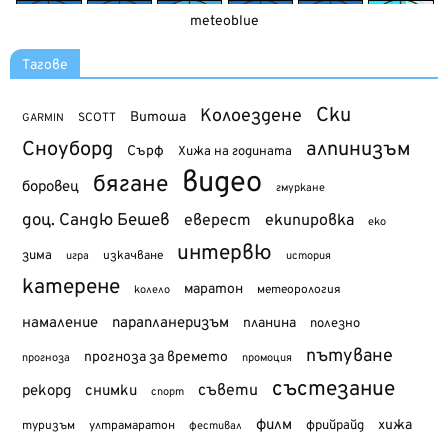
meteoblue
Тагове
Ски
Колоездене
Витоша
SCOTT
GARMIN
Сноуборд
алпинизъм
Сърф
Хижа на годината
видео
бягане
боровец
гмуркане
доц. Сандю Бешев
еверест
екипировка
еко
интервю
зима
изкачване
история
игра
катерене
маратон
метеорология
колело
намаление
парапланеризъм
планина
полезно
пътуване
прогноза за времето
прогноза
промоция
състезание
съвети
рекорд
снимки
спорт
филм
хижа
туризъм
фрийрайд
ултрамаратон
фестивал