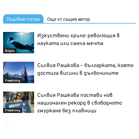
Подобни статии
Още от същия автор
Изкуствени хриле: революция в
науката или смела мечта
Водни
Силвия Рашкова – българката, която
достига висини в дълбочините
Freediving
Силвия Рашкова постави нов
национален рекорд в свободното
гмуркане без плавници
Freediving