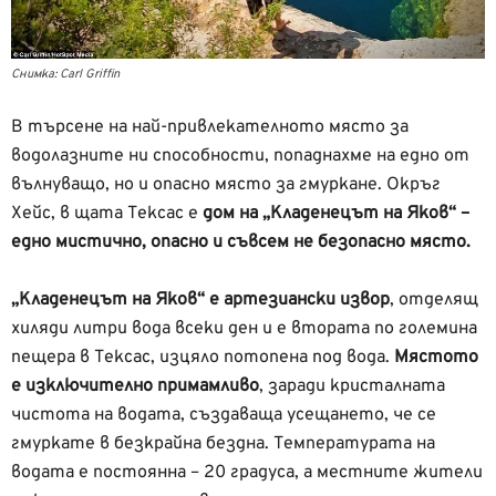
Снимка: Carl Griffin
В търсене на най-привлекателното място за
водолазните ни способности, попаднахме на едно от
вълнуващо, но и опасно място за гмуркане. Окръг
Хейс, в щата Тексас е
дом на „Кладенецът на Яков“ –
едно мистично, опасно и съвсем не безопасно място.
„Кладенецът на Яков“ е артезиански извор
, отделящ
хиляди литри вода всеки ден и е втората по големина
пещера в Тексас, изцяло потопена под вода.
Мястото
е изключително примамливо
, заради кристалната
чистота на водата, създаваща усещането, че се
гмуркате в безкрайна бездна. Температурата на
водата е постоянна – 20 градуса, а местните жители