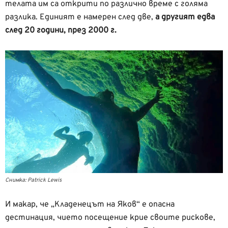
телата им са открити по различно време с голяма
разлика. Единият е намерен след две,
а другият едва
след 20 години, през 2000 г.
Снимка: Patrick Lewis
И макар, че „Кладенецът на Яков“ е опасна
дестинация, чието посещение крие своите рискове,