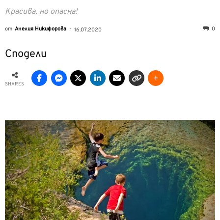
Красива, но опасна!
от
Анелия Никифорова
-
0
16.07.2020
Сподели
SHARES