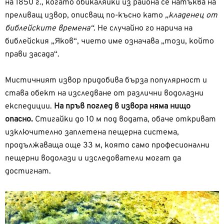
на 1850 г., когато обикаляйки из района се натъква на
преливащ извор, описващ по-късно като
„кладенец от
библейските времена“.
Не случайно го нарича на
библейския „Яков“, чието име означава „този, който
прави засада“.
Мистичният извор придобива бърза популярност и
става обект на изследване от различни водолазни
експедиции.
На пръв поглед в извора няма нищо
опасно.
Стигайки до 10 м под водата, обаче откриват
изключително заплетена пещерна система,
продължаваща още 33 м, която само професионални
пещерни водолази и изследователи могат да
достигнат.